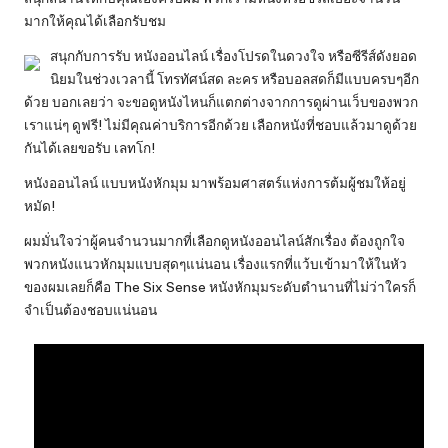
มากให้คุณได้เลือกรับชม
สนุกกับการรับ หนังออนไลน์ เรื่องโปรดในดวงใจ หรือซีรีส์ดังยอด
นิยมในช่วงเวลานี้ โทรทัศน์สด ละคร หรือบอลสดก็มีแบบครบๆอีก
ด้วย บอกเลยว่า จะขอดูหนังไหนก็แตกต่างจากการดูผ่านเว็บของพวก
เราแน่ๆ ดูฟรี! ไม่มีคุณค่าบริการอีกด้วย เลือกหนังที่ชอบแล้วมาดูด้วย
กันได้เลยขอรับ เลทโก!
หนังออนไลน์ แบบหนังหักมุม มาพร้อมศาสตร์แห่งการต้มผู้ชมให้อยู่
หมัด!
ผมมั่นใจว่าผู้คนจำนวนมากที่เลือกดูหนังออนไลน์สักเรื่อง ต้องถูกใจ
พวกหนังแนวหักมุมแบบสุดๆแน่นอน เรื่องแรกที่แว้บเข้ามาให้ในหัว
ของผมเลยก็คือ The Six Sense หนังหักมุมระดับตำนานที่ไม่ว่าใครก็
จำเป็นต้องชอบแน่นอน