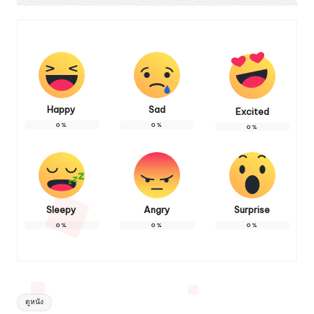
Happy
Sad
Excited
0
%
0
%
0
%
Sleepy
Angry
Surprise
0
%
0
%
0
%
Tags:
ดูหนัง