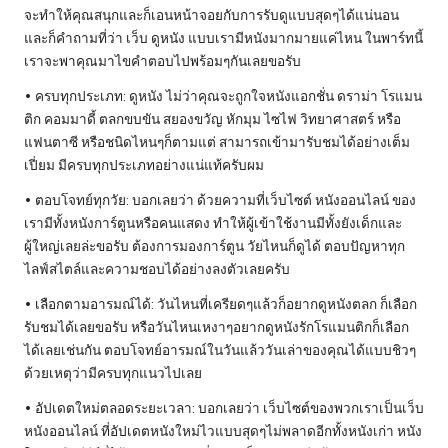
จะทำให้คุณสนุกและก็เอนหน้าจอยกับการรับดูแบบสุดๆได้แน่นอน
และก็คำถามที่ว่า เว็บ ดูหนัง แบบเรามีหนังมากมายแค่ไหน ในพาร์ทนี้
เราจะพาคุณมาไขคำตอบไปพร้อมๆกันเลยขอรับ
• ครบทุกประเภท:
ดูหนัง
ไม่ว่าคุณจะถูกใจหนังแอกชั่น ดราม่า โรแมน
ติก คอมมาดี้ ตลกขบขัน สยองขวัญ หักมุม ไซไฟ วิทยาศาสตร์ หรือ
แฟนตาซี หรือชนิดไหนๆก็ตามแต่ สามารถเข้ามารับชมได้อย่างเต็ม
เปี่ยม มีครบทุกประเภทอย่างแน่แท้ครับผม
• ตอบโจทย์ทุกวัย: บอกเลยว่า ด้วยความที่เว็บไซต์ หนังออนไลน์ ของ
เรามีทั้งหนังการ์ตูนหรือคนแสดง ทำให้ผู้เข้าใช้งานมีทั้งยังเด็กและ
ผู้ใหญ่เลยล่ะขอรับ ต้องการมองการ์ตูน วัยไหนก็ดูได้ ตอบปัญหาทุก
ไลฟ์สไตล์และความชอบได้อย่างลงตัวเลยครับ
• เลือกตามอารมณ์ได้: วันไหนที่เครียดๆแล้วก็อยากดูหนังตลก ก็เลือก
รับชมได้เลยขอรับ หรือวันไหนเหงาๆอยากดูหนังรักโรแมนติกก็เลือก
ได้เลยเช่นกัน ตอบโจทย์อารมณ์ในวันแล้ววันเล่าของคุณได้แบบชิวๆ
ด้วยเหตุว่ามีครบทุกแนวไปเลย
• อัปเดตใหม่ตลอดระยะเวลา: บอกเลยว่า เว็บไซต์ของพวกเราเป็นเว็บ
หนังออนไลน์ ที่อัปเดตหนังใหม่ไวแบบสุดๆไม่พลาดอีกทั้งหนังเก่า หนัง