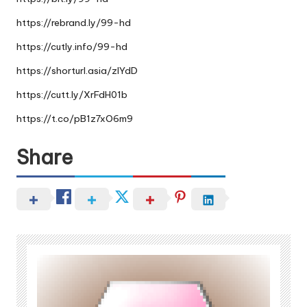
https://rebrand.ly/99-hd
https://cutly.info/99-hd
https://shorturl.asia/zIYdD
https://cutt.ly/XrFdH01b
https://t.co/pB1z7xO6m9
Share