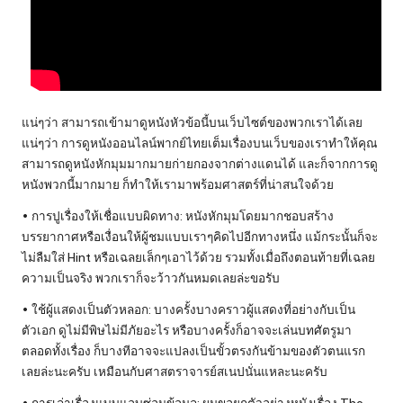
แน่ๆว่า สามารถเข้ามาดูหนังหัวข้อนี้บนเว็บไซต์ของพวกเราได้เลย
แน่ๆว่า การดูหนังออนไลน์พากย์ไทยเต็มเรื่องบนเว็บของเราทำให้คุณ
สามารถดูหนังหักมุมมากมายก่ายกองจากต่างแดนได้ และก็จากการดู
หนังพวกนี้มากมาย ก็ทำให้เรามาพร้อมศาสตร์ที่น่าสนใจด้วย
• การปูเรื่องให้เชื่อแบบผิดทาง: หนังหักมุมโดยมากชอบสร้าง
บรรยากาศหรือเงื่อนให้ผู้ชมแบบเราๆคิดไปอีกทางหนึ่ง แม้กระนั้นก็จะ
ไม่ลืมใส่ Hint หรือเฉลยเล็กๆเอาไว้ด้วย รวมทั้งเมื่อถึงตอนท้ายที่เฉลย
ความเป็นจริง พวกเราก็จะว้าวกันหมดเลยล่ะขอรับ
• ใช้ผู้แสดงเป็นตัวหลอก: บางครั้งบางคราวผู้แสดงที่อย่างกับเป็น
ตัวเอก ดูไม่มีพิษไม่มีภัยอะไร หรือบางครั้งก็อาจจะเล่นบทศัตรูมา
ตลอดทั้งเรื่อง ก็บางทีอาจจะแปลงเป็นขั้วตรงกันข้ามของตัวตนแรก
เลยล่ะนะครับ เหมือนกับศาสตราจารย์สเนปนั่นแหละนะครับ
• การเล่าเรื่องแบบแอบซ่อนข้อมูล: ผมขอยกตัวอย่างหนังเรื่อง The