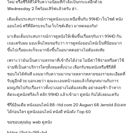
ใหม่ หรือซีรีส์ที่ได้รับความนิยมที่กำลังเป็นกระแสอีกด้วย
Wednesday 2 ก็พร้อมเสิร์ฟแล้วครับ ฮ่า…
เติมเต็มประสบการณ์การ
ดูหนัง
แบบเหนือชั้นกับ 99HD เว็บไซต์ หนัง
ออนไลน์ ฟรีที่มีครบจบในเว็บไซต์เดียว มาทดลองกัน!
มาเติมเต็มประสบการณ์การดูหนังให้เพิ่มขึ้นเรื่อยๆกับเรา 99HD กัน
เถอะครับผม มองเห็นไหมขอรับว่า การดูหนังออนไลน์เป็นที่นิยมมาก
ขึ้นไปเรื่อยและก็จะมากยิ่งขึ้นในอนาคตอย่างไม่ต้องสงสัย
เพราะว่ามันเป็นความหรรษาที่เข้าถึงได้ง่าย ไม่มีค่าใช้จ่ายหรือค่าใช้
จ่ายที่เป็นค่าบริการใดๆทั้งหมดทั้งปวง เลือกรับชมหนังหรือซีรีส์ที่
ชอบใจได้ทันที แถมมากับความมากมายหลากหลายของรายละเอียดที่
รับดูอีกด้วย บอกเลยว่า คุณจะเอนหน้าจอยแล้วก็สนุกสนานกับการ
ผจญภัยไปกับเรื่องราวทั้งปวงอย่างไม่ต้องสงสัย อย่าคอยช้า ถ้าหาก
คิดจะดูหนังฟรีล่ะก็ คลิก 99HD แล้วเข้ามา ดูหนัง กันได้เลยนะครับ
ซีรี่ย์อินเดีย หนังออนไลน์ 88-Hd.com 20 August 68 Jerrold อัปเดท
ได้ก่อนใคร ดูหนังออนไลน์ หนังดี หนังดัง Top 60
ขอขอบคุณby web
ดูหนัง
https://bit.ly/99-hd