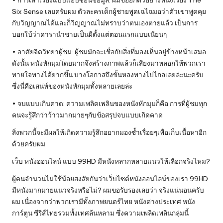
Six Sense เลยครับผม ตัวละครเด็กผู้ชายพูดเฉไฉมอว่าตัวเขาพูดคุย
กับวิญญาณได้และก็วิญญาณไม่ทราบว่าตนเองตายแล้ว เป็นการ
บอกใบ้ว่าดารานำชายเป็นผีตั้งแต่ตอนแรกแบบเนียนๆ
• อาศัยจิตวิทยาผู้ชม: ผู้ชมมักจะเชื่อกับสิ่งที่มองเห็นอยู่ข้างหน้าเสมอ
ดังนั้น หนังหักมุมโดยมากจึงสร้างภาพแล้วก็เสียงมาหลอกให้พวกเรา
ทายใจทางได้ยากขึ้น บางโอกาสถึงขั้นหลงทางไปไกลเลยล่ะนะครับ
ซึ่งนี่คือเสน่ห์ของหนังหักมุมทั้งหลายเลยล่ะ
• จบแบบเกินคาด: ความเพลิดเพลินของหนังหักมุมก็คือ การที่ผู้ชมทุก
คนจะรู้สึกว่าว้าวมากมายๆกับข้อสรุปจบแบบเกิดคาด
สิ่งพวกนี้จะมีผลให้เกิดความรู้สึกอยากมองซ้ำเรื่อยๆเพื่อเก็บเนื้อหาอีก
ด้วยครับผม
เว็บ หนังออนไลน์ แบบ 99HD มีหนังหลากหลายแนวให้เลือกจริงไหม?
ผู้คนจำนวนไม่ใช้น้อยสงสัยกันว่าเว็บไซต์หนังออนไลน์ของเรา 99HD
มีหนังมากมายแนวจริงหรือไม่? ผมขอรับรองเลยว่า จริงแน่นอนครับ
ผม เนื่องจากว่าพวกเรามีทั้งภาพยนตร์ไทย หนังต่างประเทศ หนัง
การ์ตูน ซีรีส์ไทยรวมทั้งเทศล้นหลาม ซึ่งความเพลิดเพลินกลุ่มนี้