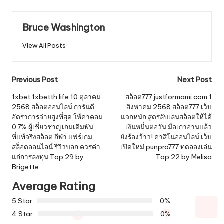
Bruce Washington
View All Posts
Post
Previous Post
Next Post
navigation
1xbet 1xbetth.life 10 ตุลาคม
สล็อต777 justformami.com 1
2568 สล็อตออนไลน์ การันตี
สิงหาคม 2568 สล็อต777 เว็บ
อัตราการจ่ายสูงที่สุด ให้ค่าคอม
แจกหนัก สูตรลับเล่นสล็อตให้ได้
0.7% ผู้เชี่ยวชาญเกมเดิมพัน
เงินหมื่นต่อวัน มือเก่าอ่านแล้ว
ที่แท้จริงสล็อต กีฬา แฟร์เกม
ยังร้องว้าว! คาสิโนออนไลน์ เว็บ
สล็อตออนไลน์ รีวิวบอก ควรค่า
เปิดใหม่ punpro777 ทดลองเล่น
แก่การลงทุน Top 29 by
Top 22 by Melisa
Brigette
Average Rating
5 Star
0%
4 Star
0%