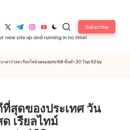
Subscribe
cebook.com
twitter.com
t.me
instagram.com
youtube.com
ur new site up and running in no time!
่นบาคาร่าสด เรียลไทม์ sexyauto168 ขั้นต่ำ 20 Top 52 by
ีที่สุดของประเทศ วัน
ด เรียลไทม์