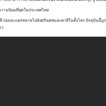
บความนิยมที่สุดในประเทศไทย
ี ก่อนจะแพร่หลายไปยังฝรั่งเศสและคาสิโนทั้งโลก ปัจจุบันนี้ถ
ียว