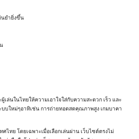
นยำยิ่งขึ้น
จน
ผู้เล่นในไทยให้ความเอาใจใส่กับความสะดวก เร็ว และ
ปรุงระบบใหม่ๆอาทิเช่น การถ่ายทอดสดคุณภาพสูง เกมบาคา
ระเทศไทย โดยเฉพาะเมื่อเลือกเล่นผ่าน เว็บไซต์ตรงไม่