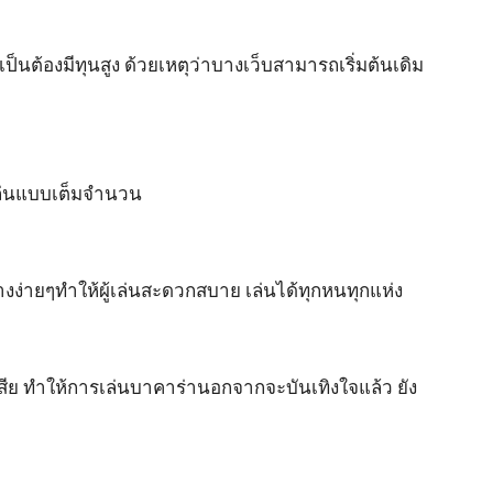
นต้องมีทุนสูง ด้วยเหตุว่าบางเว็บสามารถเริ่มต้นเดิม
ู้เล่นแบบเต็มจำนวน
งง่ายๆทำให้ผู้เล่นสะดวกสบาย เล่นได้ทุกหนทุกแห่ง
สีย ทำให้การเล่นบาคาร่านอกจากจะบันเทิงใจแล้ว ยัง