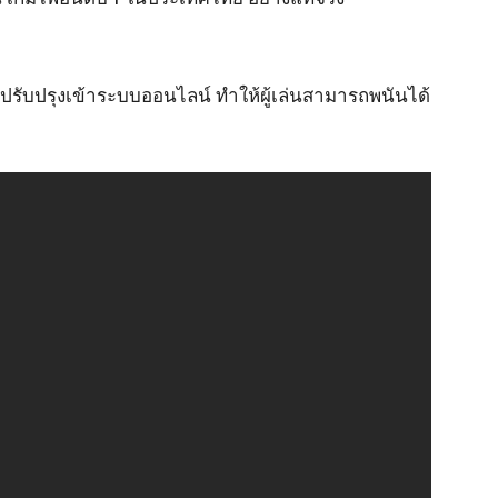
ูกปรับปรุงเข้าระบบออนไลน์ ทำให้ผู้เล่นสามารถพนันได้