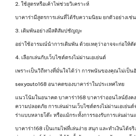
2. ใช้สูตรหรือเค้าไพ่ช่วยวิเคราะห์
บาคาร่ามีสูตรการเล่นที่ได้รับความนิยม ยกตัวอย่างเช่น เค
3. เดิมพันอย่างมีสติสัมปชัญญะ
อย่าใช้อารมณ์นำการเดิมพัน ด้วยเหตุว่าอาจจะก่อให้ตัด
4. เลือกเล่นกับเว็บไซต์ตรงไม่ผ่านเอเย่นต์
เพราะเป็นวิถีทางที่มั่นใจได้ว่า การพนันของคุณไม่เป็น
sexyauto168 อนาคตของบาคาร่าในประเทศไทย
แนวโน้มในอนาคต บาคาร่า168 บาคาร่าออนไลน์ยังคงเป็
ความปลอดภัย การเล่นผ่านเว็บไซต์ตรงไม่ผ่านเอเย่นต์จ
ร่าแบบหลายโต๊ะ หรือแม้กระทั้งการรองรับการเล่นผ่านแอ
บาคาร่า168 เป็นเกมไพ่ที่เล่นง่าย สนุก และทำเงินได้จริ