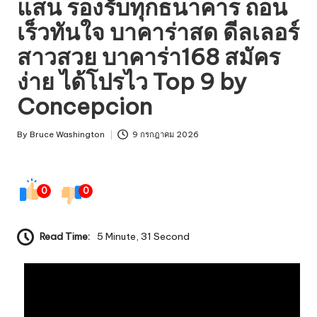
แสน รองรับทุกธนาคาร ถอน
เร็วทันใจ บาคาร่าสด ดีลเลอร์
สาวสวย บาคาร่า168 สมัคร
ง่าย ได้โปรไว Top 9 by
Concepcion
By
Bruce Washington
9 กรกฎาคม 2026
Posted
by
0
0
Read Time:
5 Minute, 31 Second