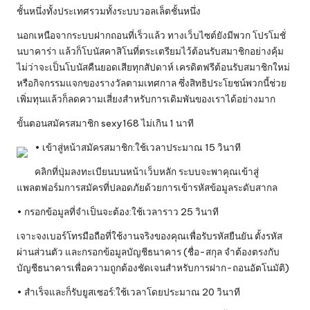
ชั้นหนึ่งทั้งประเทศรวมทั้งระบบวอลเล็ตชั้นหนึ่ง
นอกเหนือจากระบบฝากถอนที่เร็วแล้ว ทางเว็บไซต์ยังมีพวก โปรโมชั่
นบาคาร่า แล้วก็โบนัสคาสิโนที่ตระเตรียมไว้ต้อนรับสมาชิกอย่างคุ้ม
ไม่ว่าจะเป็นโบนัสคืนยอดเสียทุกสัปดาห์ เครดิตฟรีต้อนรับสมาชิกใหม่
หรือกิจกรรมแจกของรางวัลตามเทศกาล ซึ่งสิทธิประโยชน์พวกนี้ช่วย
เพิ่มทุนแล้วก็ลดความเสี่ยงสำหรับการเดิมพันของเราได้อย่างมาก
ขั้นตอนสมัครสมาชิก sexy168 ไม่เกิน 1 นาที
• เข้าสู่หน้าสมัครสมาชิก:ใช้เวลาประมาณ 15 วินาที
คลิกที่ปุ่มลงทะเบียนบนหน้าเว็บหลัก ระบบจะพาคุณเข้าสู่
แพลตฟอร์มการสมัครที่ปลอดภัยด้วยการเข้ารหัสข้อมูลระดับสากล
• กรอกข้อมูลที่จำเป็นจะต้อง:ใช้เวลาราว 25 วินาที
เจาะจงเบอร์โทรมือถือที่ใช้งานจริงของคุณเพื่อรับรหัสยืนยัน ตั้งรหัส
ผ่านส่วนตัว และกรอกข้อมูลบัญชีธนาคาร (ชื่อ-สกุล จำต้องตรงกับ
บัญชีธนาคารเพื่อความถูกต้องชัดเจนสำหรับการฝาก-ถอนอัตโนมัติ)
• สำเร็จและก็รับยูสเซอร์:ใช้เวลาโดยประมาณ 20 วินาที