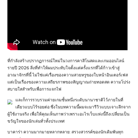
ที่กำลังสร้างปรากฏการณ์ใหม่ในวงการคาสิโนสดและเกมออนไลน์
รายปี 2026 สิ่งที่ทำให้ผมประทับใจตั้งแต่ครั้งแรกที่ได้ก้าวเข้าสู่
อาณาจักรที่นี้ ไม่ใช่แค่เรื่องของความสวยหรูของใบหน้าอินเตอร์เฟส
แต่เป็นเรื่องของความเสถียรภาพของสัญญาณถ่ายทอดสด ความโปร่ง
สบายใสสำหรับเพื่อการแจกไพ่
และก็การรวบรวมค่ายเกมชั้นหนึ่งระดับนานาชาติไว้ภายในที่
เดียวแบบไร้รอยต่อ ซึ่งในบทความนี้ผมจะมารีวิวแบบเจาะลึกจาก
ผู้ใช้งานจริง เพื่อให้คุณเห็นภาพว่าเพราะอะไรเว็บแห่งนี้ถึงเปลี่ยนเป็น
ขวัญใจของนักเล่นทั่วทั้งประเทศ
บาคาร่า ความมากมายหลากหลาย: สรวงสวรรค์ของนักเดิมพันทุก