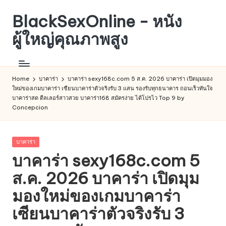
BlackSexOnline - หนัง
Skip
to
ผู้ใหญ่คุณภาพสูง
content
Home
บาคาร่า
บาคาร่า sexy168c.com 5 ส.ค. 2026 บาคาร่า เปิดมุมมอง
ใหม่ของเกมบาคาร่า เซียนบาคาร่าตัวจริงรับ 3 แสน รองรับทุกธนาคาร ถอนเร็วทันใจ
บาคาร่าสด ดีลเลอร์สาวสวย บาคาร่า168 สมัครง่าย ได้โปรไว Top 9 by
Concepcion
Posted
บาคาร่า
in
บาคาร่า sexy168c.com 5
ส.ค. 2026 บาคาร่า เปิดมุม
มองใหม่ของเกมบาคาร่า
เซียนบาคาร่าตัวจริงรับ 3