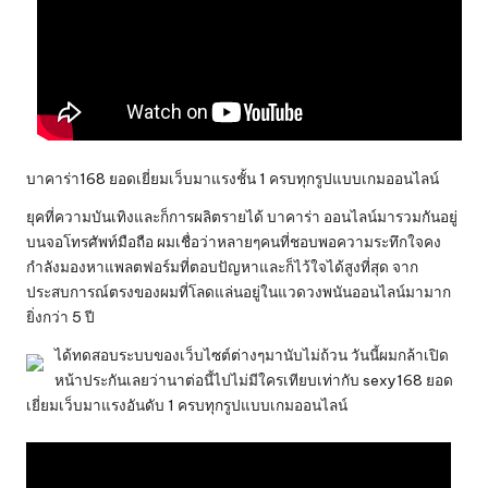
บาคาร่า168 ยอดเยี่ยมเว็บมาแรงชั้น 1 ครบทุกรูปแบบเกมออนไลน์
ยุคที่ความบันเทิงและก็การผลิตรายได้ บาคาร่า ออนไลน์มารวมกันอยู่
บนจอโทรศัพท์มือถือ ผมเชื่อว่าหลายๆคนที่ชอบพอความระทึกใจคง
กำลังมองหาแพลตฟอร์มที่ตอบปัญหาและก็ไว้ใจได้สูงที่สุด จาก
ประสบการณ์ตรงของผมที่โลดแล่นอยู่ในแวดวงพนันออนไลน์มามาก
ยิ่งกว่า 5 ปี
ได้ทดสอบระบบของเว็บไซต์ต่างๆมานับไม่ถ้วน วันนี้ผมกล้าเปิด
หน้าประกันเลยว่านาต่อนี้ไปไม่มีใครเทียบเท่ากับ sexy168 ยอด
เยี่ยมเว็บมาแรงอันดับ 1 ครบทุกรูปแบบเกมออนไลน์