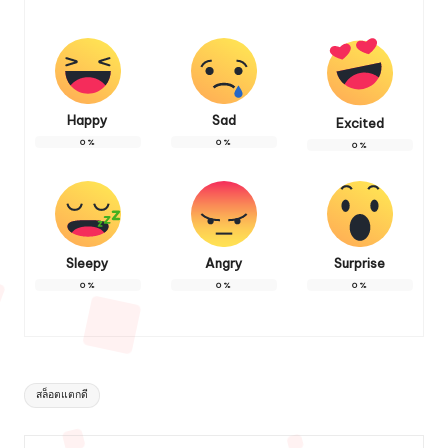
Happy
Sad
Excited
0
%
0
%
0
%
Sleepy
Angry
Surprise
0
%
0
%
0
%
Tags:
สล็อตแตกดี