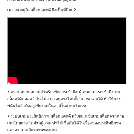
เพราะเหตุใด สล็อตแตกดี ถึงเป็นที่นิยม?
• ความสบายสบายสำหรับเพื่อการเข้าถึง: ผู้เล่นสามารถเข้าถึงเกม
สล็อตได้ตลอด 1 วัน ไม่ว่าจะอยู่ตรงไหนก็สามารถเล่นได้ ทำให้การ
พนันไม่จำกัดอยู่เพียงแค่ในคาสิโนแบบเริ่มแรก
• ระบบเกมประสิทธิภาพ: สล็อตแตกดี พรีเซนเทชั่นเกมสล็อตจากค่าย
เกมโดยตรง ไม่ผ่านผู้แทน ทำให้เชื่อมั่นได้ในเรื่องของประสิทธิภาพ
และความเสถียรภาพของเกม