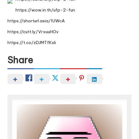
https://wow.in.th/ufp-2-fun
https://shorturl.asia/1UWcA
https://cutt.ly/VrxuuHOv
https://t.co/zDJMTfKsli
Share