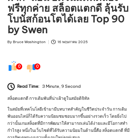
ฟรีทุกค่าย สล็อตแตกดี ลุ้นรับ
โบนัสก้อนโตได้เลย Top 90
by Swen
By
Bruce Washington
16 พฤษภาคม 2025
Posted
by
0
0
Read Time:
3 Minute, 9 Second
สล็อตแตกดี การเดิมพันที่น่าเฝ้าดูในสมัยดิจิทัล
ในสมัยที่เทคโนโลยีเข้ามามีบทบาทสำคัญในชีวิตประจำวัน การเดิม
พันออนไลน์ก็ได้รับความนิยมชมชอบมากขึ้นอย่างรวดเร็ว โดยยิ่งไป
กว่านั้นเกมสล็อตที่มีการพัฒนาให้สามารถเล่นได้ง่ายและมีโอกาสทำ
กำไรสูง หนึ่งในเว็บไซต์ที่ได้รับความนิยมในด้านนี้คือ สล็อตแตกดี ที่มี
การอัพเดทระบบรวมทั้งเกมใหม่ๆอยู่เสมอ