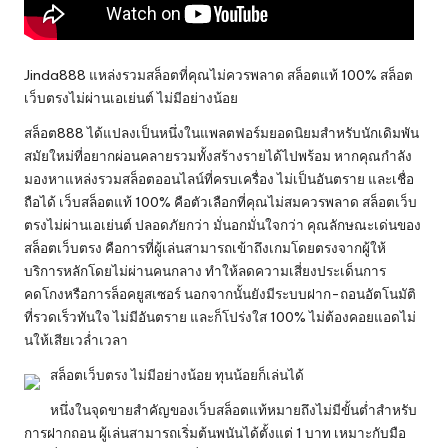
Jinda888 แหล่งรวมสล็อตที่คุณไม่ควรพลาด สล็อตแท้ 100% สล็อต
เว็บตรงไม่ผ่านเอเย่นต์ ไม่มีอย่างน้อย
สล็อต888 ได้แปลงเป็นหนึ่งในแพลตฟอร์มยอดนิยมสำหรับนักเดิมพัน
สมัยใหม่ที่อยากผ่อนคลายรวมทั้งสร้างรายได้ไปพร้อม หากคุณกำลัง
มองหาแหล่งรวมสล็อตออนไลน์ที่ครบเครื่อง ไม่เป็นอันตราย และเชื่อ
ถือได้ เว็บสล็อตแท้ 100% คือตัวเลือกที่คุณไม่สมควรพลาด สล็อตเว็บ
ตรงไม่ผ่านเอเย่นต์ ปลอดภัยกว่า มั่นอกมั่นใจกว่า คุณลักษณะเด่นของ
สล็อตเว็บตรง คือการที่ผู้เล่นสามารถเข้าถึงเกมโดยตรงจากผู้ให้
บริการหลักโดยไม่ผ่านคนกลาง ทำให้ลดความเสี่ยงประเด็นการ
คดโกงหรือการล็อคยูสเซอร์ นอกจากนั้นยังมีระบบฝาก-ถอนอัตโนมัติ
ที่รวดเร็วทันใจ ไม่มีอันตราย และก็โปร่งใส 100% ไม่ต้องคอยแอดไม่
นให้เสียเวล่ำเวลา
สล็อตเว็บตรง
ไม่มีอย่างน้อย ทุนน้อยก็เล่นได้
หนึ่งในจุดขายสำคัญของเว็บสล็อตแท้หมายถึงไม่มีขั้นต่ำสำหรับ
การฝากถอน ผู้เล่นสามารถเริ่มต้นพนันได้ตั้งแต่ 1 บาท เหมาะกับมือ