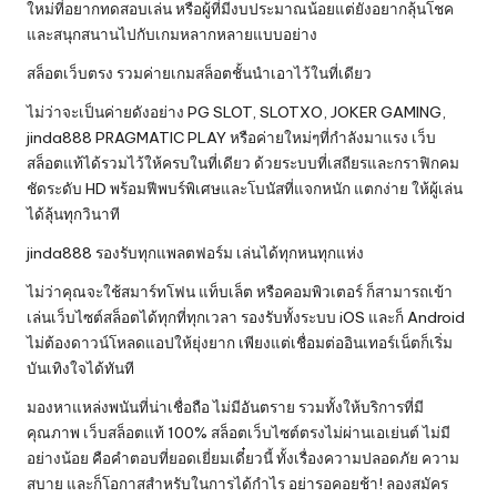
ใหม่ที่อยากทดสอบเล่น หรือผู้ที่มีงบประมาณน้อยแต่ยังอยากลุ้นโชค
และสนุกสนานไปกับเกมหลากหลายแบบอย่าง
สล็อตเว็บตรง รวมค่ายเกมสล็อตชั้นนำเอาไว้ในที่เดียว
ไม่ว่าจะเป็นค่ายดังอย่าง PG SLOT, SLOTXO, JOKER GAMING,
jinda888
PRAGMATIC PLAY หรือค่ายใหม่ๆที่กำลังมาแรง เว็บ
สล็อตแท้ได้รวมไว้ให้ครบในที่เดียว ด้วยระบบที่เสถียรและกราฟิกคม
ชัดระดับ HD พร้อมฟีพบร์พิเศษและโบนัสที่แจกหนัก แตกง่าย ให้ผู้เล่น
ได้ลุ้นทุกวินาที
jinda888 รองรับทุกแพลตฟอร์ม เล่นได้ทุกหนทุกแห่ง
ไม่ว่าคุณจะใช้สมาร์ทโฟน แท็บเล็ต หรือคอมพิวเตอร์ ก็สามารถเข้า
เล่นเว็บไซต์สล็อตได้ทุกที่ทุกเวลา รองรับทั้งระบบ iOS และก็ Android
ไม่ต้องดาวน์โหลดแอปให้ยุ่งยาก เพียงแต่เชื่อมต่ออินเทอร์เน็ตก็เริ่ม
บันเทิงใจได้ทันที
มองหาแหล่งพนันที่น่าเชื่อถือ ไม่มีอันตราย รวมทั้งให้บริการที่มี
คุณภาพ เว็บสล็อตแท้ 100% สล็อตเว็บไซต์ตรงไม่ผ่านเอเย่นต์ ไม่มี
อย่างน้อย คือคำตอบที่ยอดเยี่ยมเดี๋ยวนี้ ทั้งเรื่องความปลอดภัย ความ
สบาย และก็โอกาสสำหรับในการได้กำไร อย่ารอคอยช้า! ลองสมัคร