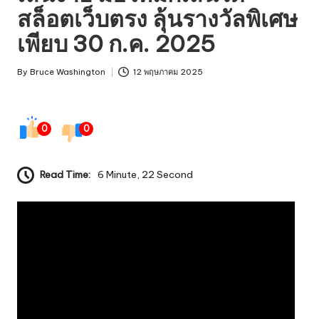
สล็อตเว็บตรง ลุ้นรางวัลพิเศษ
เพียบ 30 ก.ค. 2025
By
Bruce Washington
12 พฤษภาคม 2025
Posted
by
0
0
Read Time:
6 Minute, 22 Second