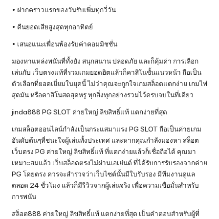
• ฝากคราวแรกของวันรับเพิ่มทุกวี่วัน
• คืนยอดเสียสูงสุดทุกอาทิตย์
• เสนอแนะเพื่อนพ้องรับค่าคอมมิชชั่น
มองหาแหล่งพนันที่ทั้งยัง สนุกสนาน ปลอดภัย และก็คุ้มค่า การเลือก
เล่นกับ เว็บตรงแท้ที่รวมเกมยอดฮิตแล้วก็คาสิโนชั้นแนวหน้า ถือเป็น
ตัวเลือกที่ยอดเยี่ยมในยุคนี้ ไม่ว่าคุณจะถูกใจเกมสล็อตแตกง่าย เกมไพ่
สุดมัน หรือคาสิโนสดสุดหรู ทุกสิ่งทุกอย่างรวมไว้ครบจบในที่เดียว
jinda888 PG SLOT ค่ายใหญ่ ลิขสิทธิ์แท้ แตกง่ายที่สุด
เกมสล็อตออนไลน์กำลังเป็นกระแสมาแรง PG SLOT ถือเป็นค่ายเกม
อันดับต้นๆที่ชนะใจผู้เล่นทั้งประเทศ และหากคุณกำลังมองหา สล็อต
เว็บตรง PG ค่ายใหญ่ ลิขสิทธิ์แท้ ที่แตกง่ายแล้วก็เชื่อถือได้ คุณมา
เหมาะสมแล้ว เว็บสล็อตตรงไม่ผ่านเอเย่นต์ ที่ได้รับการรับรองจากค่าย
PG โดยตรง ควรจะสำรวจว่าเว็บไซต์นั้นมีใบรับรอง มีทีมงานดูแล
ตลอด 24 ชั่วโมง แล้วก็มีรีวิวจากผู้เล่นจริง เพื่อความเชื่อมั่นสำหรับ
การพนัน
สล็อต888 ค่ายใหญ่ ลิขสิทธิ์แท้ แตกง่ายที่สุด เป็นคำตอบสำหรับผู้ที่