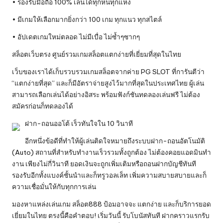
• รองรับมือถือ 100% เล่นได้ทุกหนทุกแห่ง
• มีเกมให้เลือกมากยิ่งกว่า 100 เกม ทุกแนว ทุกสไตล์
• อัปเดตเกมใหม่ตลอด ไม่มีเบื่อ ไม่ซ้ำๆซากๆ
สล็อตเว็บตรง ศูนย์รวมเกมสล็อตแตกง่ายที่เยี่ยมที่สุดในไทย
เว็บของเราได้เก็บรวบรวมเกมสล็อตจากค่าย PG SLOT ที่การันตีว่า
“แตกง่ายที่สุด” และก็มีอัตราจ่ายสูงไว้มากที่สุดในประเทศไทย ผู้เล่น
สามารถเลือกเล่นได้อย่างอิสระ พร้อมฟังก์ชันทดลองเล่นฟรี ไม่ต้อง
สมัครก่อนก็ทดลองได้
ฝาก-ถอนออโต้ เร็วทันใจใน 10 วินาที
อีกหนึ่งข้อดีที่ทำให้ผู้เล่นติดใจหมายถึงระบบฝาก-ถอนอัตโนมัติ
(Auto) สถานที่สำหรับทำงานเร็วรวมทั้งถูกต้อง ไม่ต้องคอยแอดมินทำ
งาน เพียงไม่กี่วินาที ยอดเงินจะถูกเพิ่มเติมหรือถอนฝากบัญชีทันที
รองรับอีกทั้งแบงค์ชั้นนำและก็ทรูวอลเล็ท เพิ่มความสบายสบายและก็
ความเชื่อมั่นให้กับทุกการเล่น
มองหาแหล่งเล่นเกม สล็อต888 ป้อมอาจจะ แตกง่าย และก็บริการยอด
เยี่ยมในไทย ตรงนี้คือคำตอบ! เริ่มวันนี้ รับโบนัสทันที ฝากคราวแรกรับ