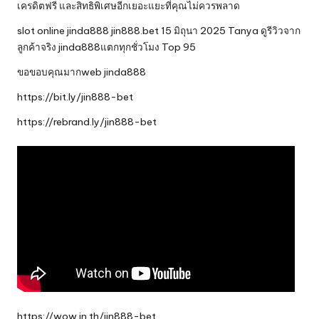
เครดิตฟรี และสิทธิพิเศษอีกเยอะแยะที่คุณไม่ควรพลาด
slot online jinda888 jin888.bet 15 มิถุนา 2025 Tanya ดูรีวิวจาก
ลูกค้าจริง jinda888แตกทุกชั่วโมง Top 95
ขอขอบคุณมากweb
jinda888
https://bit.ly/jin888-bet
https://rebrand.ly/jin888-bet
https://wow.in.th/jin888-bet