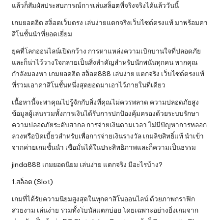
แล้วก็สัมผัสประสบการณ์การเล่นสล็อตที่จริงจริงได้แล้ววันนี้
เกมยอดฮิต สล็อตเว็บตรง เล่นง่ายแตกจริงเว็บไซต์ตรงแท้ มาพร้อมคา
สิโนชั้นนำที่ยอดเยี่ยม
ยุคที่โลกออนไลน์เปิดกว้าง การหาแหล่งความเบิกบานใจที่ปลอดภัย
และก็น่าไว้วางใจกลายเป็นสิ่งสำคัญสำหรับนักพนันทุกคน หากคุณ
กำลังมองหา เกมยอดฮิต สล็อต888 เล่นง่าย แตกจริง เว็บไซต์ตรงแท้
ที่รวมเอาคาสิโนชั้นหนึ่งสุดยอดมาเอาไว้ภายในที่เดียว
เนื้อหานี้จะพาคุณไปรู้จักกับสิ่งที่คุณไม่ควรพลาด ความปลอดภัยสูง
ข้อมูลผู้เล่นรวมทั้งการเงินได้รับการปกป้องคุ้มครองด้วยระบบรักษา
ความปลอดภัยระดับสากล การจ่ายเงินตามเวลา ไม่มีปัญหาการหลอก
ลวงหรือบิดเบี้ยวสำหรับเพื่อการจ่ายเงินรางวัล เกมลิขสิทธิ์แท้ นำเข้า
จากค่ายเกมชั้นนำ เชื่อมั่นได้ในประสิทธิภาพและก็ความเป็นธรรม
jinda888 เกมยอดนิยม เล่นง่าย แตกจริง มีอะไรบ้าง?
1.สล็อต (Slot)
เกมที่ได้รับความนิยมสูงสุดในทุกคาสิโนออนไลน์ ด้วยภาพกราฟิก
สวยงาม เล่นง่าย รวมทั้งโบนัสแตกบ่อย โดยเฉพาะอย่างยิ่งเกมจาก