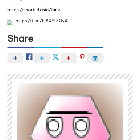
https://shorturl.asia/furlv
https://t.co/5j8XYrZOyA
Share