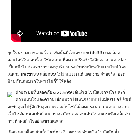
ยุคใหม่ของการเล่นสล็อต เริ่มต้นที่เว็บตรง sretthi99 เกมสล็อต
ออนไลน์ในตอนนี้ไม่ใช่แค่เกมเพื่อความรื่นเริงใจอีกต่อไป แต่แปลง
เป็นหนึ่งในช่องทางการลงทุนที่มาแรงสำหรับนักพนันแบบใหม่ โดย
เฉพาะ
sretthi99
สล็อต99 ไม่ผ่านเอเย่นต์ แตกง่าย จ่ายจริง” ยอด
นิยมเป็นอันมากในช่วงไม่กี่ปีให้หลัง
ด้วยระบบที่ปลอดภัย sretthi99 เล่นง่าย โบนัสแจกหนัก และก็
ความมั่นใจและความเชื่อมั่นว่าได้เงินจริงแบบไม่มีหักเปอร์เซ็นต์
จะพาคุณไปรู้จักกับจุดเด่นของเว็บไซต์สล็อตตรง ความแตกต่างจาก
เว็บไซต์ผ่านเอเย่นต์ แนวทางสมัคร ทดสอบเล่น ไปจนกระทั่งเคล็ดลับ
การทำผลกำไรอย่างชาญฉลาด
เลือกเล่น สล็อต กับเว็บไซต์ตรง? แตกง่าย จ่ายจริง โบนัสจัดเต็ม