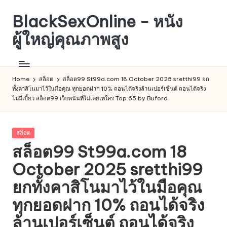
BlackSexOnline - หนัง
Skip
to
ผู้ใหญ่คุณภาพสูง
content
Home
สล็อต
สล็อต99 St99a.com 18 October 2025 sretthi99 ยก
ทั้งคาสิโนมาไว้ในมือคุณ ทุกยอดฝาก 10% ถอนได้จริงล้านเปอร์เซ็นต์ ถอนได้จริง
ไม่มีเบี้ยว สล็อต99 เว็บพนันที่ไม่เคยเทใคร Top 65 by Buford
Posted
สล็อต
in
สล็อต99 St99a.com 18
October 2025 sretthi99
ยกทั้งคาสิโนมาไว้ในมือคุณ
ทุกยอดฝาก 10% ถอนได้จริง
ล้านเปอร์เซ็นต์ ถอนได้จริง