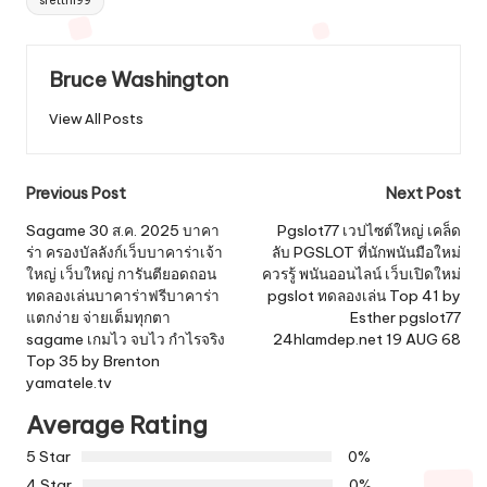
sretthi99
Bruce Washington
View All Posts
Post
Previous Post
Next Post
navigation
Sagame 30 ส.ค. 2025 บาคา
Pgslot77 เวปไซต์ใหญ่ เคล็ด
ร่า ครองบัลลังก์เว็บบาคาร่าเจ้า
ลับ PGSLOT ที่นักพนันมือใหม่
ใหญ่ เว็บใหญ่ การันตียอดถอน
ควรรู้ พนันออนไลน์ เว็บเปิดใหม่
ทดลองเล่นบาคาร่าฟรีบาคาร่า
pgslot ทดลองเล่น Top 41 by
แตกง่าย จ่ายเต็มทุกตา
Esther pgslot77
sagame เกมไว จบไว กำไรจริง
24hlamdep.net 19 AUG 68
Top 35 by Brenton
yamatele.tv
Average Rating
5 Star
0%
4 Star
0%