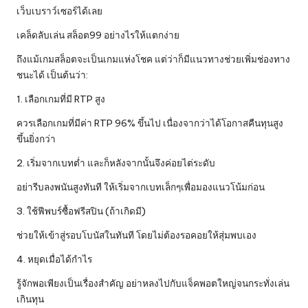
เว็บเบราว์เซอร์ได้เลย
เคล็ดลับเล่น สล็อต99 อย่างไรให้แตกง่าย
ถึงแม้เกมสล็อตจะเป็นเกมแห่งโชค แต่ว่าก็มีแนวทางช่วยเพิ่มช่องทาง
ชนะได้ เป็นต้นว่า:
1. เลือกเกมที่มี RTP สูง
ควรเลือกเกมที่มีค่า RTP 96% ขึ้นไป เนื่องจากว่าได้โอกาสคืนทุนสูง
ขึ้นยิ่งกว่า
2. เริ่มจากเบทต่ำ และก็หลังจากนั้นจึงค่อยไต่ระดับ
อย่ารีบลงพนันสูงทันที ให้เริ่มจากเบทเล็กๆเพื่อมองแนวโน้มก่อน
3. ใช้ฟีพบร์ซื้อฟรีสปิน (ถ้าเกิดมี)
ช่วยให้เข้าสู่รอบโบนัสในทันที โดยไม่ต้องรอคอยให้สุ่มพบเอง
4. หยุดเมื่อได้กำไร
รู้จักพอเพียงเป็นเรื่องสำคัญ อย่าหลงไปกับแจ็คพอตใหญ่จนกระทั่งเล่น
เกินทุน