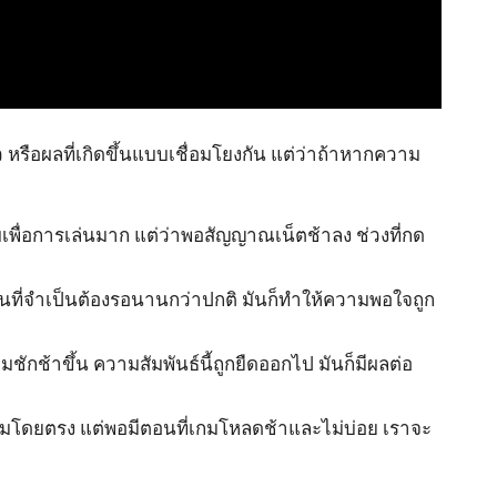
 หรือผลที่เกิดขึ้นแบบเชื่อมโยงกัน แต่ว่าถ้าหากความ
พื่อการเล่นมาก แต่ว่าพอสัญญาณเน็ตช้าลง ช่วงที่กด
ีตอนที่จำเป็นต้องรอนานกว่าปกติ มันก็ทำให้ความพอใจถูก
ักช้าขึ้น ความสัมพันธ์นี้ถูกยืดออกไป มันก็มีผลต่อ
ัสเกมโดยตรง แต่พอมีตอนที่เกมโหลดช้าและไม่บ่อย เราจะ