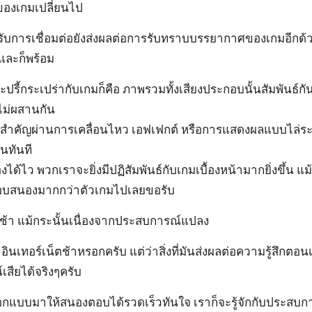
ของเกมเปลี่ยนไป
การเชื่อมต่อยังส่งผลต่อการรับทราบบรรยากาศของเกมอีกด้วย เ
และก็พร้อม
ปรี้กระเปร่ากับเกมก็คือ ภาพรวมทั้งเสียงประกอบนั้นสัมพันธ์กัน 
ไม่ผสานกัน
หวะสำคัญผ่านการเคลื่อนไหว เอฟเฟกต์ หรือการแสดงผลแบบไล่ระ
นทันที
งได้ไว พวกเราจะยิ่งมีปฏิสัมพันธ์กับเกมเบื้องหน้ามากยิ่งขึ้น แม
ตอบสนองมากกว่าตัวเกมไปเลยขอรับ
็ตช้า แม้กระนั้นเนื่องจากประสบการณ์แปลง
อินเทอร์เน็ตช้าหรอกครับ แต่ว่าสิ่งที่มันส่งผลต่อความรู้สึกต
สียได้จริงๆครับ
กแบบมาให้สนองตอบได้รวดเร็วทันใจ เราก็จะรู้จักกับประสบการณ