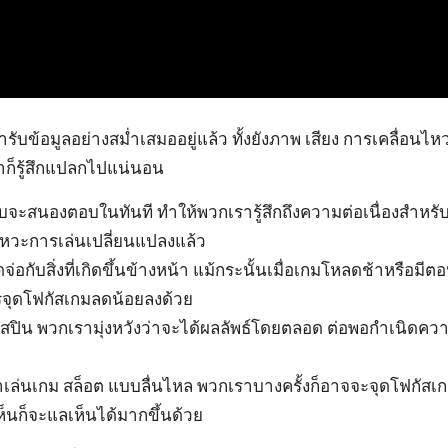
บข้อมูลอย่างสม่ำเสมออยู่แล้ว ทั้งยังภาพ เสียง การเคลื่อนไหว
าก็รู้สึกแปลกไปแน่นอน
สนองตอบในทันที ทำให้พวกเรารู้สึกถึงความต่อเนื่องสำหรับเ
งหวะการเล่นเปลี่ยนแปลงแล้ว
่อกับสิ่งที่เกิดขึ้นข้างหน้า แม้กระนั้นเมื่อเกมโหลดช้าหรือม
รจุดโฟกัสเกมลดน้อยลงด้วย
สปิน พวกเรามุ่งหวังว่าจะได้ผลลัพธ์โดยตลอด ต่อพอกำเนิดความช
พวกเราเล่นเกม สล็อต แบบลื่นไหล พวกเราบางครั้งก็อาจจะจุดโฟก
ห็นก็จะแลเห็นได้มากขึ้นด้วย