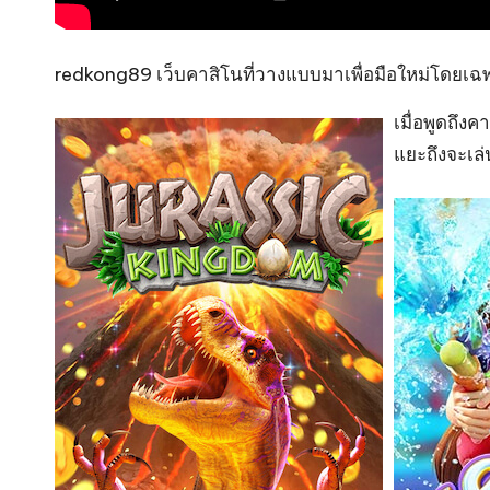
redkong89 เว็บคาสิโนที่วางแบบมาเพื่อมือใหม่โดยเฉพาะอย
เมื่อพูดถึง
แยะถึงจะเล่