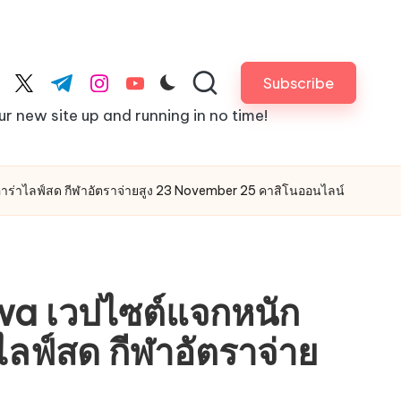
Subscribe
cebook.com
twitter.com
t.me
instagram.com
youtube.com
ur new site up and running in no time!
าคาร่าไลฟ์สด กีฬาอัตราจ่ายสูง 23 November 25 คาสิโนออนไลน์
Hwa เวปไซต์แจกหนัก
ไลฟ์สด กีฬาอัตราจ่าย