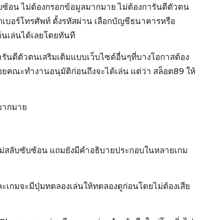
บซ้อน ไม่ต้องกรอกข้อมูลมากมาย ไม่ต้องการันตีตัวตน
อร์โทรศัพท์ ตั้งรหัสผ่าน เลือกบัญชีธนาคารหรือ
ต้นเล่นได้เลยโดยทันที
รันตีตัวตนเสริมเติมแบบเว็บไซต์อื่นๆที่บางโอกาสต้อง
คณะทำงานอนุมัติก่อนถึงจะได้เล่น แต่ว่า สล็อต89 ให้
ไปมากมาย
ยบ ไม่สลับซับซ้อน แถมยังมีคำอธิบายประกอบในหลายเกม
ะเกมจะมีปุ่มทดลองเล่นให้ทดลองดูก่อนโดยไม่ต้องเสีย