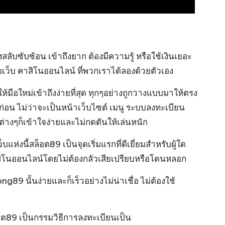
สลับซับซ้อน เข้าถึงยาก ต้องมีความรู้ หรือใช้เงินเยอะ
บเว็บ
คาสิโนออนไลน์
ที่พวกเราได้ลองด้วยตัวเอง
ห้มือใหม่เข้าถึงง่ายที่สุด ทุกๆอย่างถูกวางแบบมาให้ตรง
มาก่อน ไม่ว่าจะเป็นหน้าเว็บไซต์ เมนู ระบบลงทะเบียน
างๆก็เข้าใจง่ายและไม่กดดันให้เล่นหนัก
่งนี้สล็อต89 เป็นจุดเริ่มแรกที่ดีเยี่ยมสำหรับผู้ใด
สิโนออนไลน์โดยไม่ต้องกลัวเสียเปรียบหรือโดนหลอก
89 นั้นง่ายและก็เร็วอย่างไม่น่าเชื่อ ไม่ต้องใช้
อต89 เป็นกรรมวิธีการลงทะเบียนเป็น