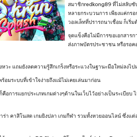
สมาชิกredkong89 ที่ไม่สลับซั
หลายกระบวนการ เพียงแค่กรอกเบ
วอลเล็ทที่ปรารถนาเชื่อม ก็เริ่ม
จุดแข็งคือไม่มีการขอเอกสารกา
ส่งภาพบัตรประชาชน หรือรอคอย
ขัดจังหวะ แถมยังลดความรู้สึกเกร็งหรือระแวงในฐานะมือใหม่ลง
ร้อมระบบที่เข้าใจง่ายถึงแม้ไม่เคยเล่นมาก่อน
ริง ก็คือการแยกประเภทเกมต่างๆด้านในเว็บไว้อย่างเป็นระเบี
่า คาสิโนสด เกมยิงปลา เกมกีฬา รวมทั้งหวยออนไลน์ ซึ่งแต่ล