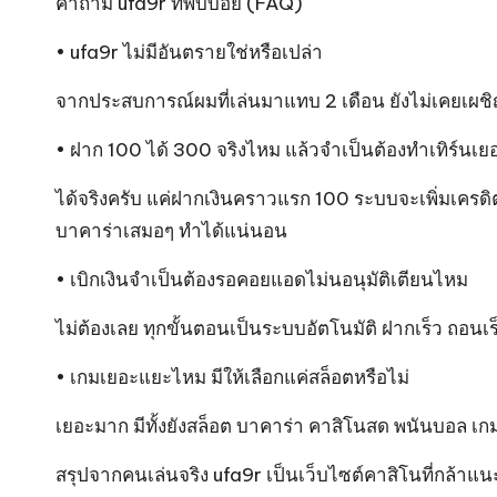
คำถาม ufa9r ที่พบบ่อย (FAQ)
• ufa9r ไม่มีอันตรายใช่หรือเปล่า
จากประสบการณ์ผมที่เล่นมาแทบ 2 เดือน ยังไม่เคยเผชิญกั
• ฝาก 100 ได้ 300 จริงไหม แล้วจำเป็นต้องทำเทิร์นเย
ได้จริงครับ แค่ฝากเงินคราวแรก 100 ระบบจะเพิ่มเครดิ
บาคาร่าเสมอๆ ทำได้แน่นอน
• เบิกเงินจำเป็นต้องรอคอยแอดไม่นอนุมัติเตียนไหม
ไม่ต้องเลย ทุกขั้นตอนเป็นระบบอัตโนมัติ ฝากเร็ว ถอน
• เกมเยอะแยะไหม มีให้เลือกแค่สล็อตหรือไม่
เยอะมาก มีทั้งยังสล็อต บาคาร่า คาสิโนสด พนันบอล 
สรุปจากคนเล่นจริง ufa9r เป็นเว็บไซต์คาสิโนที่กล้าแ