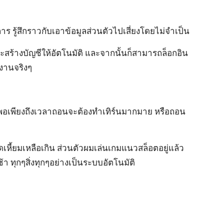
รู้สึกราวกับเอาข้อมูลส่วนตัวไปเสี่ยงโดยไม่จำเป็น
จะสร้างบัญชีให้อัตโนมัติ และจากนั้นก็สามารถล็อกอิน
้งานจริงๆ
ต่พอเพียงถึงเวลาถอนจะต้องทำเทิร์นมากมาย หรือถอน
ดเหี้ยมเหลือเกิน ส่วนตัวผมเล่นเกมแนวสล็อตอยู่แล้ว
้า ทุกๆสิ่งทุกๆอย่างเป็นระบบอัตโนมัติ