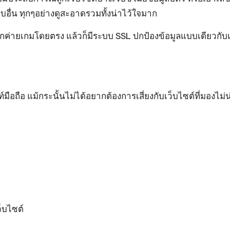
็บอื่น ทุกๆอย่างดูสะอาดรวมทั้งน่าไว้ใจมาก
กค่ายเกมโดยตรง แล้วก็มีระบบ SSL ปกป้องข้อมูลแบบเดียวกับเว็บ
อถือ แม้กระนั้นไม่ได้อยากต้องการเสี่ยงกับเว็บไซต์ที่มองไม่
็บไซต์