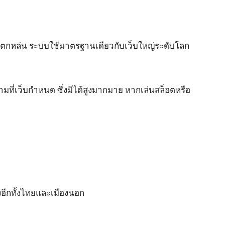
ไม่มีตกหล่น ระบบใช้มาตรฐานเดียวกับเว็บใหญ่ระดับโลก
มที่เว็บกำหนด ซึ่งมิได้สูงมากมาย หากเล่นสล็อตหรือ
อีกทั้งไทยและเมืองนอก