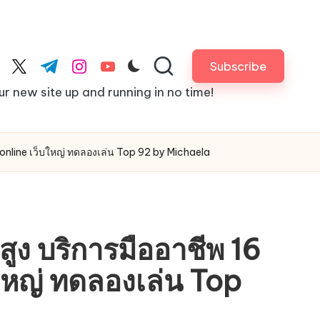
Subscribe
cebook.com
twitter.com
t.me
instagram.com
youtube.com
ur new site up and running in no time!
online เว็บใหญ่ ทดลองเล่น Top 92 by Michaela
ูง บริการมืออาชีพ 16
ใหญ่ ทดลองเล่น Top