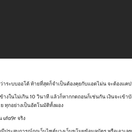
ูดว่าระบบออโต้ ท้ายที่สุดก็จำเป็นต้องคุยกับแอดไม่น จะต้องแค
ีข้างในไม่เกิน 10 วินาที แล้วก็หากกดถอนก็เช่นกัน เงินจะเข้า
 ทุกอย่างเป็นอัตโนมัติทั้งผอง
 ufa9r จริง
มีประสบการณ์ถูกเว็บไซต์บางเว็บขโมยข้อมูลบัตร หรือเอาเลข