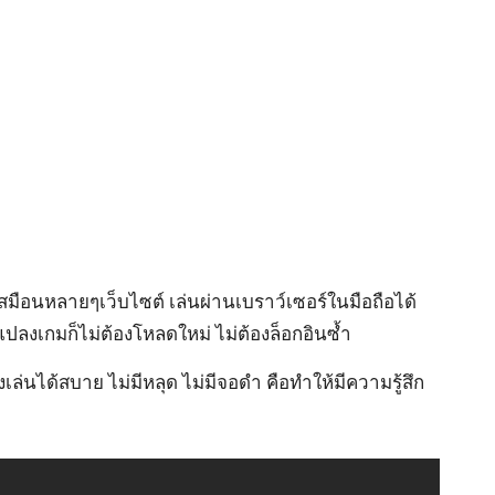
เสมือนหลายๆเว็บไซต์ เล่นผ่านเบราว์เซอร์ในมือถือได้
แปลงเกมก็ไม่ต้องโหลดใหม่ ไม่ต้องล็อกอินซ้ำ
ังเล่นได้สบาย ไม่มีหลุด ไม่มีจอดำ คือทำให้มีความรู้สึก