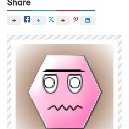
Share