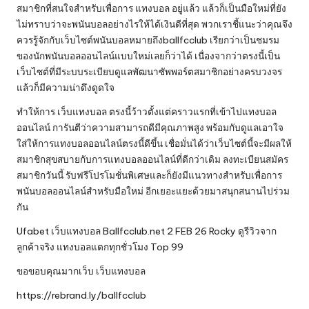
สมาชิกที่สนใจสำหรับเพื่อการ แทงบอล อยู่แล้ว แล้วก็เป็นมือใหม่ที่ยัง
ไม่ทราบว่าจะพนันบอลอย่างไรให้ได้เงินดีที่สุด พวกเราชี้แนะว่าคุณจึง
ควรรู้จักกับเว็บไซต์พนันบอลหมายถึงballfcclub เรียกว่าเป็นชมรม
ของนักพนันบอลออนไลน์แบบใหม่เลยก็ว่าได้ เนื่องจากว่าตรงนี้เป็น
เว็บไซต์ที่มีระบบระเบียบดูแลพัฒนาซัพพอร์ตสมาชิกอย่างครบวงจร
แล้วก็มีความน่าดึงดูดใจ
ทำให้การ เว็บแทงบอล ตรงนี้ว้าวตั้งแต่คราวแรกที่เข้าไปแทงบอล
ออนไลน์ การันตีว่าความสามารถดีมีคุณภาพสูง พร้อมกับดูแลเอาใจ
ใส่ให้การแทงบอลออนไลน์ตรงนี้ดีขึ้น เชื่อมั่นได้ว่าเว็บไซต์นี้จะมีผลให้
สมาชิกสุขสบายกับการแทงบอลออนไลน์ที่ดีกว่าเดิม ลงทะเบียนสมัคร
สมาชิกวันนี้ รับฟรีโปรโมชั่นพิเศษและก็ยังมีแนวทางสำหรับเพื่อการ
พนันบอลออนไลน์สำหรับมือใหม่ อีกเยอะแยะด้วยมาสนุกสนานไปร่วม
กัน
Ufabet เว็บแทงบอล Ballfcclub.net 2 FEB 26 Rocky ดูรีวิวจาก
ลูกค้าจริง แทงบอลแตกทุกชั่วโมง Top 99
ขอขอบคุณมากเว็บ
เว็บแทงบอล
https://rebrand.ly/ballfcclub