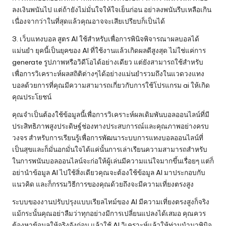
ลงเงินพนันไป แต่ถ้ายังไม่มั่นใจให้ใจเย็นก่อน อย่าลงพนันรีบเหลือเกิน
เนื่องจากว่าในที่สุดแล้วคุณอาจจะเสียเปรียบก็เป็นได้
3. เว็บแทงบอล สูตร AI ใช้สำหรับเพื่อการพินิจพิจารณาผลบอลได้
แม่นยำ ยุคนี้เป็นยุคของ AI ที่ใช้งานแล้วเกิดผลดีสูงสุด ไม่ใช่แค่การ
generate รูปภาพหรือวิดีโอได้อย่างเดียว แต่ยังสามารถใช้สำหรับ
เพื่อการวิเคราะห์ผลสถิติต่างๆได้อย่างแม่นยำรวมถึงในแวดวงแทง
บอลด้วยการที่คุณมีความสามารถเกี่ยวกับการใช้โปรแกรม ai ให้เกิด
คุณประโยชน์
คุณจำเป็นต้องใช้ข้อมูลนี้เพื่อการวิเคราะห์ผลเดิมพันบอลออนไลน์ที่มี
ประสิทธิภาพสูงประดิษฐ์ช่องทางประสบการณ์และคุณภาพอย่างครบ
วงจร สำหรับการเรียนรู้เพื่อการพัฒนาระบบการแทงบอลออนไลน์ที่
เป็นสุขและก็มั่นอกมั่นใจได้แค่นั้นการเล่าเรียนความสามารถสำหรับ
ในการพนันบอลออนไลน์จะก่อให้ผู้เล่นมีความแน่ใจมากขึ้นเรื่อยๆ แต่ก็
อย่านำข้อมูล AI ไปใช้สิ่งเดียวคุณจะต้องใช้ข้อมูล AI มาประกอบกับ
แนวคิด และก็กรรมวิธีการของคุณด้วยถึงจะมีความเที่ยงตรงสูง
ระบบของงานปรับปรุงแบบเรียลไทม์ของ AI มีความเที่ยงตรงสูงก็จริง
แม้กระนั้นคุณอย่าลืมว่าทุกอย่างมีการเปลี่ยนแปลงได้เสมอ คุณควร
ต้องหาข้อมูลให้จริงจังก่อน แล้วใช้ AI วิเคราะห์แล้วให้ท่านนำมาพินิจ