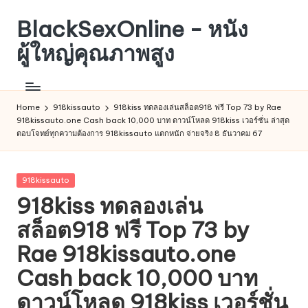
BlackSexOnline - หนัง
Skip
to
ผู้ใหญ่คุณภาพสูง
content
Home
918kissauto
918kiss ทดลองเล่นสล็อต918 ฟรี Top 73 by Rae
918kissauto.one Cash back 10,000 บาท ดาวน์โหลด 918kiss เวอร์ชั่น ล่าสุด
ตอบโจทย์ทุกความต้องการ 918kissauto แตกหนัก จ่ายจริง 8 ธันวาคม 67
Posted
918kissauto
in
918kiss ทดลองเล่น
สล็อต918 ฟรี Top 73 by
Rae 918kissauto.one
Cash back 10,000 บาท
ดาวน์โหลด 918kiss เวอร์ชั่น