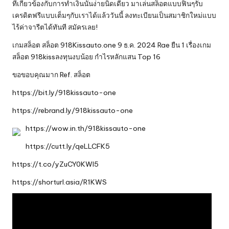
ที่เกี่ยวข้องกับการทำเงินนั้นง่ายนิดเดียว มาเล่นสล็อตแบบฟินๆรับ
เครดิตฟรีแบบเต็มๆกับเราได้แล้ววันนี้ ลงทะเบียนเป็นสมาชิกใหม่แบบ
ไร้ค่าจารีตได้ทันที สมัครเลย!
เกมสล็อต สล็อต 918Kissauto.one 9 ธ.ค. 2024 Rae ยืน 1 เรื่องเกม
สล็อต 918kissลงทุนงบน้อย กำไรหลักแสน Top 16
ขอขอบคุณมาก Ref.
สล็อต
https://bit.ly/918kissauto-one
https://rebrand.ly/918kissauto-one
https://wow.in.th/918kissauto-one
https://cutt.ly/qeLLCFK5
https://t.co/yZuCY0KWl5
https://shorturl.asia/R1KWS