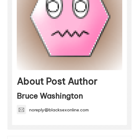
About Post Author
Bruce Washington
noreply@blacksexonline.com