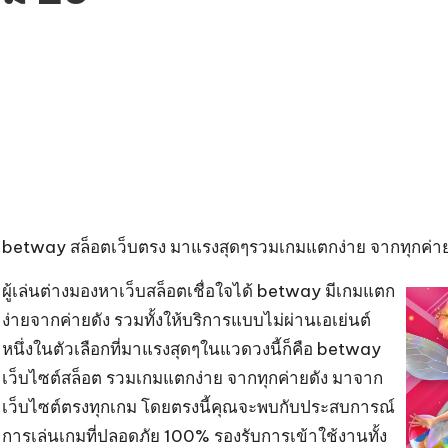
betway สล็อตเว็บตรง มาแรงสุดๆรวมเกมแตกง่าย จากทุกค่าย
ผู้เล่นต่างมองหาเว็บสล็อตเชื่อใจได้ betway มีเกมแตก
ง่ายจากค่ายดัง รวมทั้งให้บริการแบบไม่ผ่านเอเย่นต์
หนึ่งในตัวเลือกที่มาแรงสุดๆในแวดวงนี้ก็คือ betway
เว็บไซต์สล็อต รวมเกมแตกง่าย จากทุกค่ายดัง มาจาก
เว็บไซต์ตรงทุกเกม โดยตรงนี้คุณจะพบกับประสบการณ์
การเล่นเกมที่ปลอดภัย 100% รองรับการเข้าใช้งานทั้ง