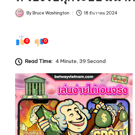
By
Bruce Washington
18 ธันวาคม 2024
Posted
by
0
0
Read Time:
4 Minute, 39 Second