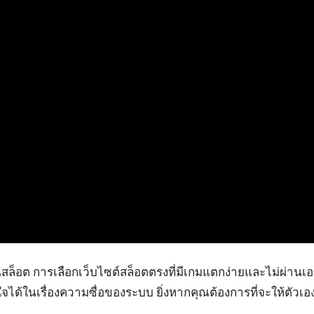
็อต การเลือกเว็บไซต์สล็อตตรงที่มีเกมแตกง่ายและไม่ผ่านเอเ
นใจได้ในเรื่องความซื่อของระบบ ยิ่งหากคุณต้องการที่จะให้ตั