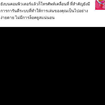
ยังบนคอมพิวเตอร์แล้วก็โทรศัพท์เคลื่อนที่ ที่สำคัญยังมี
การการันตีระบบที่ทำให้การเล่นของคุณเป็นไปอย่าง
ง่ายดาย ไม่มีการล็อคยูสแน่นอน