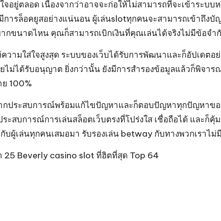
ยใจอยู่ตลอด เนื่องจากว่าอาจจะก่อให้ไม่สามารถที่จะเข้าระบบหรือ
ม่มีการล็อคยูสอย่างแน่นอน ผู้เล่นslotทุกคนจะสามารถเข้าถึง
มากขนาดไหน คุณก็สามารถเบิกเงินที่คุณเล่นได้จริงไม่มีข้อจำก
 ให้ความใส่ใจสูงสุด ระบบของเว็บได้รับการพัฒนาและก็อัปเดตอย
่ได้รับอนุญาต ยิ่งกว่านั้น ยังมีการสำรองข้อมูลแล้วก็พิจาร
ตราย 100%
นมากประสบการณ์พร้อมแก้ไขปัญหาและก็ตอบปัญหาทุกปัญหาของผู
ะสบการณ์การเล่นสล็อตเว็บตรงที่โปร่งใส เชื่อถือได้ และก็คุ้มค่
ับผู้เล่นทุกคนเสมอมา รับรองเล่น betway กับทางพวกเราไม่ม
Beverly casino slot ที่ฮิตที่สุด Top 64