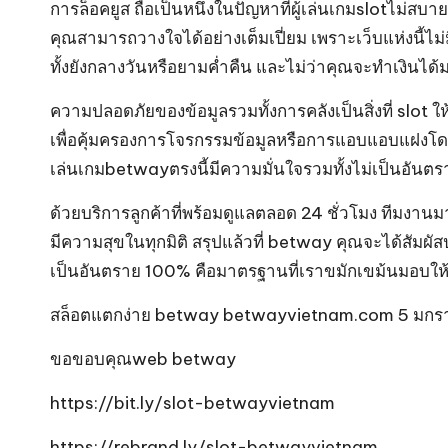
การล็อคยูส ถือเป็นหนึ่งในปัญหาที่ผู้เล่นเกมslotไม่สบา
คุณสามารถวางใจได้อย่างเต็มเปี่ยม เพราะเว็บแห่งนี้ไ
ทั้งยังกลางวันหรือยามค่ำคืน และไม่ว่าคุณจะทำเงินได้
ความปลอดภัยของข้อมูลรวมทั้งการคลังเป็นสิ่งที่ slot
เพื่อคุ้มครองการโจรกรรมข้อมูลหรือการแอบแอบแฝงโดยไม
เล่นเกม
betway
ตรงนี้มีความมั่นใจรวมทั้งไม่เป็นอัน
ด้วยบริการลูกค้าที่พร้อมดูแลตลอด 24 ชั่วโมง ทีมงา
มีความสุขในทุกมิติ สรุปแล้วที่ betway คุณจะได้สัมผัสปร
เป็นอันตราย 100% คือมาตรฐานที่เราขมักเขม้นมอบให้ก
สล็อตแตกง่าย betway betwayvietnam.com 5 มกรา 25 
ขอขอบคุณweb
betway
https://bit.ly/slot-betwayvietnam
https://rebrand.ly/slot-betwayvietnam