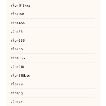
สล็อต 918kiss
สล็อต168
สล็อต456
สล็อต55
สล็อต666
สล็อต777
สล็อต888
สล็อต918
สล็อต918kiss
สล็อต99
สล็อตpg
สล็อตxo