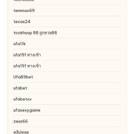
temmax69
texas24
tookhuay 88 ถูกหวย88
ufa11k
ufa191 ทางเข้า
ufa191 ทางเข้า
Ufa89bet
ufabet
ufabetxx
ufasexygame
zeus66
คลิปหลุด