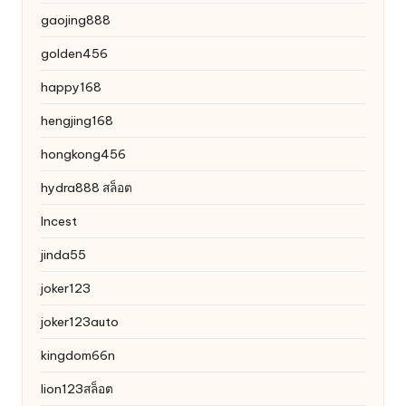
gaojing888
golden456
happy168
hengjing168
hongkong456
hydra888 สล็อต
Incest
jinda55
joker123
joker123auto
kingdom66n
lion123สล็อต