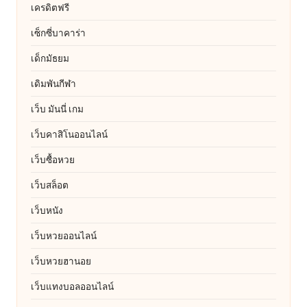
เครดิตฟรี
เซ็กซี่บาคาร่า
เด็กมัธยม
เดิมพันกีฬา
เว็บ มันนี่ เกม
เว็บคาสิโนออนไลน์
เว็บซื้อหวย
เว็บสล็อต
เว็บหนัง
เว็บหวยออนไลน์
เว็บหวยฮานอย
เว็บแทงบอลออนไลน์