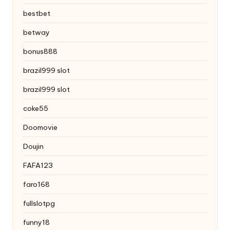
bestbet
betway
bonus888
brazil999 slot
brazil999 slot
coke55
Doomovie
Doujin
FAFA123
faro168
fullslotpg
funny18