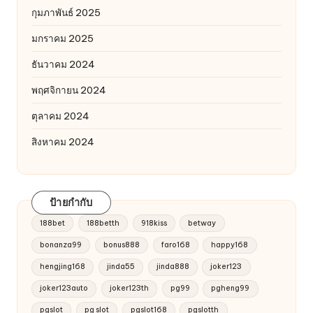
กุมภาพันธ์ 2025
มกราคม 2025
ธันวาคม 2024
พฤศจิกายน 2024
ตุลาคม 2024
สิงหาคม 2024
ป้ายกำกับ
188bet
188betth
918kiss
betway
bonanza99
bonus888
faro168
happy168
hengjing168
jinda55
jinda888
joker123
joker123auto
joker123th
pg99
pgheng99
pgslot
pg slot
pgslot168
pgslotth