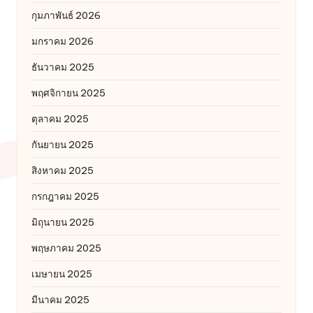
กุมภาพันธ์ 2026
มกราคม 2026
ธันวาคม 2025
พฤศจิกายน 2025
ตุลาคม 2025
กันยายน 2025
สิงหาคม 2025
กรกฎาคม 2025
มิถุนายน 2025
พฤษภาคม 2025
เมษายน 2025
มีนาคม 2025