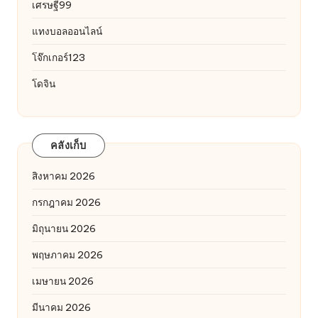
เศรษฐี99
แทงบอลออนไลน์
โจ๊กเกอร์123
โดจิน
คลังเก็บ
สิงหาคม 2026
กรกฎาคม 2026
มิถุนายน 2026
พฤษภาคม 2026
เมษายน 2026
มีนาคม 2026