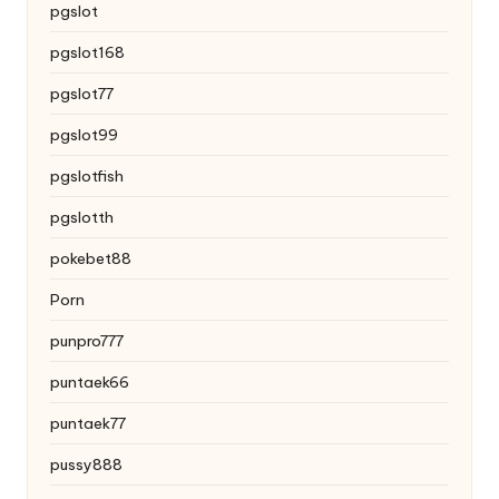
pgslot
pgslot168
pgslot77
pgslot99
pgslotfish
pgslotth
pokebet88
Porn
punpro777
puntaek66
puntaek77
pussy888