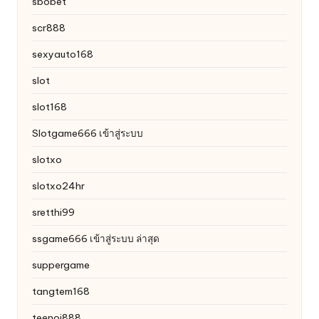
sbobet
scr888
sexyauto168
slot
slot168
Slotgame666 เข้าสู่ระบบ
slotxo
slotxo24hr
sretthi99
ssgame666 เข้าสู่ระบบ ล่าสุด
suppergame
tangtem168
teenoi888