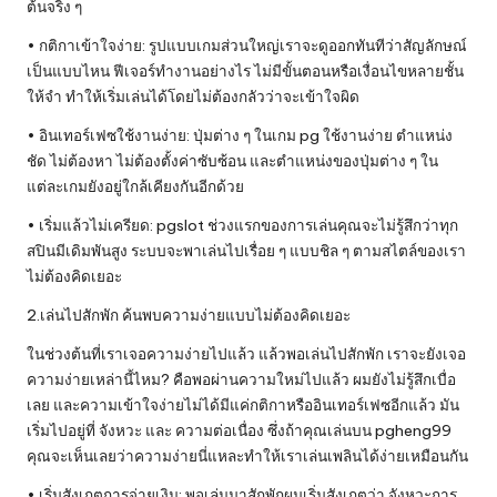
ต้นจริง ๆ
• กติกาเข้าใจง่าย: รูปแบบเกมส่วนใหญ่เราจะดูออกทันทีว่าสัญลักษณ์
เป็นแบบไหน ฟีเจอร์ทำงานอย่างไร ไม่มีขั้นตอนหรือเงื่อนไขหลายชั้น
ให้จำ ทำให้เริ่มเล่นได้โดยไม่ต้องกลัวว่าจะเข้าใจผิด
• อินเทอร์เฟซใช้งานง่าย: ปุ่มต่าง ๆ ในเกม pg ใช้งานง่าย ตำแหน่ง
ชัด ไม่ต้องหา ไม่ต้องตั้งค่าซับซ้อน และตำแหน่งของปุ่มต่าง ๆ ใน
แต่ละเกมยังอยู่ใกล้เคียงกันอีกด้วย
• เริ่มแล้วไม่เครียด:
pgslot
ช่วงแรกของการเล่นคุณจะไม่รู้สึกว่าทุก
สปินมีเดิมพันสูง ระบบจะพาเล่นไปเรื่อย ๆ แบบชิล ๆ ตามสไตล์ของเรา
ไม่ต้องคิดเยอะ
2.เล่นไปสักพัก ค้นพบความง่ายแบบไม่ต้องคิดเยอะ
ในช่วงต้นที่เราเจอความง่ายไปแล้ว แล้วพอเล่นไปสักพัก เราจะยังเจอ
ความง่ายเหล่านี้ไหม? คือพอผ่านความใหม่ไปแล้ว ผมยังไม่รู้สึกเบื่อ
เลย และความเข้าใจง่ายไม่ได้มีแค่กติกาหรืออินเทอร์เฟซอีกแล้ว มัน
เริ่มไปอยู่ที่ จังหวะ และ ความต่อเนื่อง ซึ่งถ้าคุณเล่นบน pgheng99
คุณจะเห็นเลยว่าความง่ายนี่แหละทำให้เราเล่นเพลินได้ง่ายเหมือนกัน
• เริ่มสังเกตการจ่ายเงิน: พอเล่นมาสักพักผมเริ่มสังเกตว่า จังหวะการ