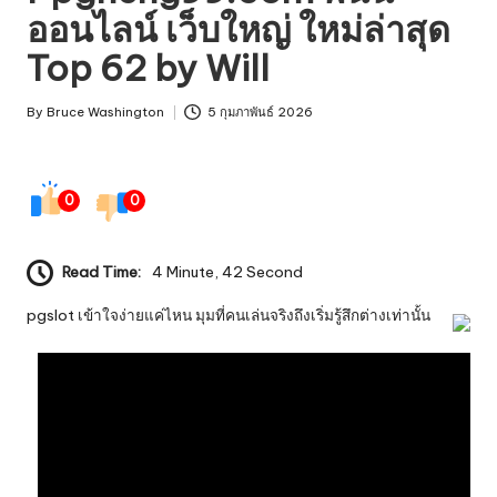
ออนไลน์ เว็บใหญ่ ใหม่ล่าสุด
Top 62 by Will
By
Bruce Washington
5 กุมภาพันธ์ 2026
Posted
by
0
0
Read Time:
4 Minute, 42 Second
pgslot เข้าใจง่ายแค่ไหน มุมที่คนเล่นจริงถึงเริ่มรู้สึกต่างเท่านั้น