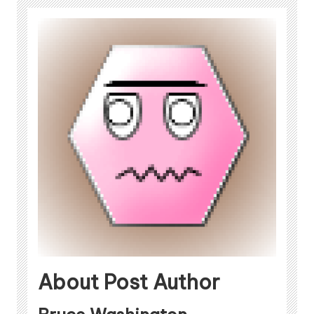
About Post Author