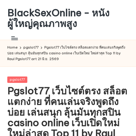
BlackSexOnline - หนัง
Skip
to
ผู้ใหญ่คุณภาพสูง
content
Home
pgslot77
Pgslot77 เว็บไซต์ตรง สล็อตแตกง่าย ที่คนเล่นจริงพูดถึง
บ่อย เล่นสนุก ลุ้นมันทุกสปิน casino online เว็บเปิดใหม่ ใหม่ล่าสุด Top 11 by
Raul Pgslot77.art 21 มิ.ย. 2569
Posted
pgslot77
in
Pgslot77 เว็บไซต์ตรง สล็อต
แตกง่าย ที่คนเล่นจริงพูดถึง
บ่อย เล่นสนุก ลุ้นมันทุกสปิน
casino online เว็บเปิดใหม่
ใหม่ล่าสุด Top 11 by Raul