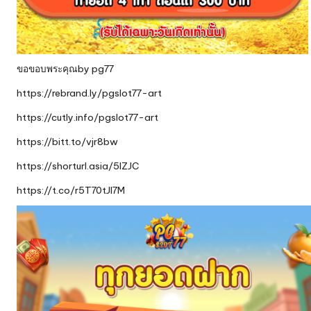
ขอขอบพระคุณby
pg77
https://rebrand.ly/pgslot77-art
https://cutly.info/pgslot77-art
https://bitt.to/vjr8bw
https://shorturl.asia/5lZJC
https://t.co/r5T70tJI7M