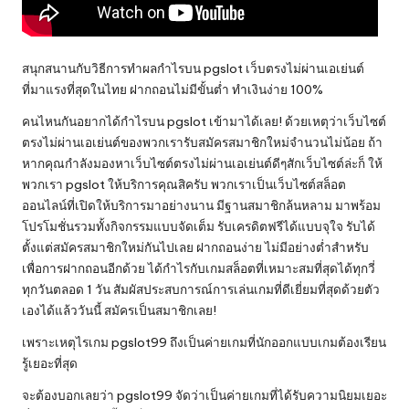
สนุกสนานกับวิธีการทำผลกำไรบน
pgslot
เว็บตรงไม่ผ่านเอเย่นต์
ที่มาแรงที่สุดในไทย ฝากถอนไม่มีขั้นต่ำ ทำเงินง่าย 100%
คนไหนกันอยากได้กำไรบน pgslot เข้ามาได้เลย! ด้วยเหตุว่าเว็บไซต์
ตรงไม่ผ่านเอเย่นต์ของพวกเรารับสมัครสมาชิกใหม่จำนวนไม่น้อย ถ้า
หากคุณกำลังมองหาเว็บไซต์ตรงไม่ผ่านเอเย่นต์ดีๆสักเว็บไซต์ล่ะก็ ให้
พวกเรา pgslot ให้บริการคุณสิครับ พวกเราเป็นเว็บไซต์สล็อต
ออนไลน์ที่เปิดให้บริการมาอย่างนาน มีฐานสมาชิกล้นหลาม มาพร้อม
โปรโมชั่นรวมทั้งกิจกรรมแบบจัดเต็ม รับเครดิตฟรีได้แบบจุใจ รับได้
ตั้งแต่สมัครสมาชิกใหม่กันไปเลย ฝากถอนง่าย ไม่มีอย่างต่ำสำหรับ
เพื่อการฝากถอนอีกด้วย ได้กำไรกับเกมสล็อตที่เหมาะสมที่สุดได้ทุกวี่
ทุกวันตลอด 1 วัน สัมผัสประสบการณ์การเล่นเกมที่ดีเยี่ยมที่สุดด้วยตัว
เองได้แล้ววันนี้ สมัครเป็นสมาชิกเลย!
เพราะเหตุไรเกม pgslot99 ถึงเป็นค่ายเกมที่นักออกแบบเกมต้องเรียน
รู้เยอะที่สุด
จะต้องบอกเลยว่า pgslot99 จัดว่าเป็นค่ายเกมที่ได้รับความนิยมเยอะ