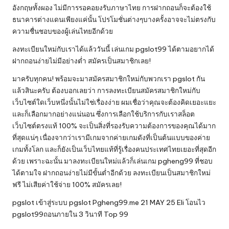
อังกฤษทั้งผอง ไม่มีการรอคอยงรับภาษาไทย การฝากถอนก็จะต้องใช้
ธนาคารต่างแดนเพียงแค่นั้น โปรโมชั่นต่างๆบางครั้งอาจจะไม่ตรงกับ
ความชื่นชอบของผู้เล่นไทยอีกด้วย
ลงทะเบียนใหม่กับเราได้แล้ววันนี้ เล่นเกม pgslot99 ได้ตามอยากได้
ฝากถอนง่ายไม่มีอย่างต่ำ สมัครเป็นสมาชิกเลย!
มาครับทุกคน! พร้อมจะมาสมัครสมาชิกใหม่กับพวกเรา pgslot กัน
แล้วสินะครับ ต้องบอกเลยว่า การลงทะเบียนสมัครสมาชิกใหม่กับ
เว็บไซต์ใดเว็บหนึ่งนั้นไม่ใช่เรื่องง่าย ผมเชื่อว่าคุณจะต้องคิดเยอะแยะ
และก็เลือกมากอย่างแน่นอน ซึ่งการเลือกใช้บริการกับเราสล็อต
เว็บไซต์ตรงแท้ 100% จะเป็นสิ่งที่รองรับความต้องการของคุณได้มาก
ที่สุดแน่ๆ เนื่องจากว่าเรามีเกมจากค่ายเกมดังที่เป็นต้นแบบของค่าย
เกมทั้งโลก และก็ยังเป็นเว็บไทยแท้ที่รู้เรื่องคนประเทศไทยเยอะที่สุดอีก
ด้วย เพราะฉะนั้น มาลงทะเบียนใหม่แล้วก็เล่นเกม pgheng99 ที่ชอบ
ได้ตามใจ ฝากถอนง่ายไม่มีขั้นต่ำอีกด้วย ลงทะเบียนเป็นสมาชิกใหม่
ฟรี ไม่เสียค่าใช้จ่าย 100% สมัครเลย!
pgslot เข้าสู่ระบบ pgslot Pgheng99.me 21 MAY 25 Eli โอนไว
pgslot99ถอนภายใน 3 วินาที Top 99