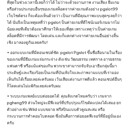
ที่สุดในช่วงเวลานี้เลยก็ว่าได้ ไม่ว่าจะด้วยงานภาพ งานเสียง ธีมเกม
หรือส่วนประกอบอื่นๆของเกมสล็อตจากค่ายเกมดังอย่าง pgslot99
เว็บไซต์ตรง ก็จะต้องเห็นด้วยว่า เป็นงานที่มีคุณภาพแบบสุดๆเลยก็ว่า
ได้ นั่นจึงเป็นเหตุผลที่ว่า pgslot ป็นค่ายเกมที่ดีไซน์เนอร์เกมมากไม่
น้อยเลยทีเดียวต้องมาศึกษาให้เยอะที่สุด เพราะเหตุว่าเป็นค่ายเกม
สล็อตที่มีการพัฒนา โดดเด่น และก็แตกต่างจากค่ายเกมอื่นอย่างสิ้น
เชิง มาลองดูกันเลยครับ!
• ออกแบบเกมที่มีคอนเซปต์ชัด:
pgslot
Pgslot ขึ้นชื่อลือนามในเรื่อง
ของเกมที่มีธีมเกมแจ่มกระจ่าง ดังเช่น วัฒนธรรม เทศกาล อารยธรรม
แฟนตาซี หรือแม้แต่ของกิน พวกเขาสามารถจับจับเอาธีมกลุ่มนี้มา
ประดิษฐ์และเรียงร้อยเป็นเกมที่บันเทิงใจและภาพงามแบบที่เรามอง
เห็นกันได้เรื่อยเลยล่ะครับผม เว้นเสียแต่งานภาพดีแล้ว คอนเซปต์อื่นๆ
ก็โดดเด่นไม่แพ้กันเลยล่ะครับผม
• ระบบเกมเพลย์แบบต่อยอดได้: คุณสังเกตไหมครับว่า เกมจาก
pgheng99 ส่วนใหญ่จะมีฟีเจอร์ที่ปรับปรุงแก้ไขดัดแปลงได้เสมอ ยก
ตัวอย่างเช่น Wild แบบขยาย ฟรีสปินแบบตัวคูณสะสม หรือ
กระบวนการทำคอมโบตลอด ซึ่งมันคือการต่อยอดฟีเจอร์ที่มีอยู่นั่นเอง
ครับ