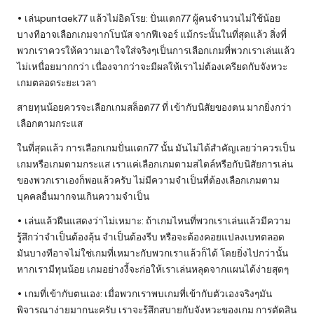
• เล่นpuntaek77 แล้วไม่อิดโรย:
ปั่นแตก77
ผู้คนจำนวนไม่ใช้น้อย
บางทีอาจเลือกเกมจากโบนัส จากฟีเจอร์ แม้กระนั้นในที่สุดแล้ว สิ่งที่
พวกเราควรให้ความเอาใจใส่จริงๆเป็นการเลือกเกมที่พวกเราเล่นแล้ว
ไม่เหนื่อยมากกว่า เนื่องจากว่าจะมีผลให้เราไม่ต้องเครียดกับจังหวะ
เกมตลอดระยะเวลา
สายทุนน้อยควรจะเลือกเกมสล็อต77 ที่ เข้ากับนิสัยของตน มากยิ่งกว่า
เลือกตามกระแส
ในที่สุดแล้ว การเลือกเกม
ปั่นแตก77
นั้น มันไม่ได้สำคัญเลยว่าควรเป็น
เกมหรือเกมตามกระแส เราแค่เลือกเกมตามสไตล์หรือกับนิสัยการเล่น
ของพวกเราเองก็พอแล้วครับ ไม่มีความจำเป็นที่ต้องเลือกเกมตาม
บุคคลอื่นมากจนเกินความจำเป็น
• เล่นแล้วฝืนแสดงว่าไม่เหมาะ: ถ้าเกมไหนที่พวกเราเล่นแล้วมีความ
รู้สึกว่าจำเป็นต้องลุ้น จำเป็นต้องรีบ หรือจะต้องคอยแปลงเบทตลอด
มันบางทีอาจไม่ใช่เกมที่เหมาะกับพวกเราแล้วก็ได้ โดยยิ่งไปกว่านั้น
หากเรามีทุนน้อย เกมอย่างงี้จะก่อให้เราเล่นหลุดจากแผนได้ง่ายสุดๆ
• เกมที่เข้ากับตนเอง: เมื่อพวกเราพบเกมที่เข้ากับตัวเองจริงๆมัน
พิจารณาง่ายมากนะครับ เราจะรู้สึกสบายกับจังหวะของเกม การตัดสิน