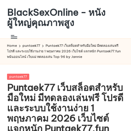
BlackSexOnline - หนัง
Skip
to
ผู้ใหญ่คุณภาพสูง
content
Home
puntaek77
Puntaek77 เว็บสล็อตสำหรับมือใหม่ มีทดลองเล่นฟรี
โปรดี และระบบใช้งานง่าย 1 พฤษภาคม 2026 เว็บไซต์ แจกหนัก Puntaek77.fun
พนันออนไลน์ เว็บแม่ ทดลองเล่น Top 96 by Jannie
Posted
puntaek77
in
Puntaek77 เว็บสล็อตสำหรับ
มือใหม่ มีทดลองเล่นฟรี โปรดี
และระบบใช้งานง่าย 1
พฤษภาคม 2026 เว็บไซต์
แจกหนัก Puntaek77.fun