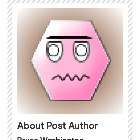
About Post Author