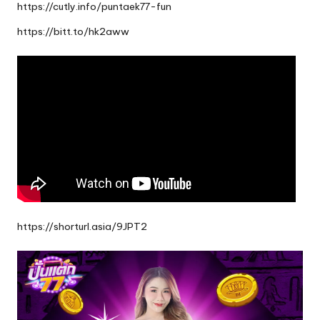
https://cutly.info/puntaek77-fun
https://bitt.to/hk2aww
https://shorturl.asia/9JPT2