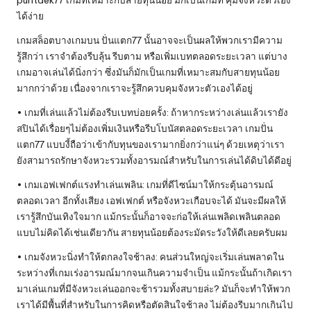
ได้ง่าย
เกมสล็อตบางเกมบน ปั่นแตก77 นั้นอาจจะเป็นผลให้พวกเรามีความ
รู้สึกว่า เราจำต้องรีบลุ้น รีบตาม หรือเพิ่มเบทตลอดระยะเวลา แต่บาง
เกมอาจเล่นได้นิ่งกว่า ซึ่งมันก็มักเป็นเกมที่เหมาะสมกับสายทุนน้อย
มากกว่าด้วย เนื่องจากเราจะรู้สึกควบคุมจังหวะตัวเองได้อยู่
• เกมที่เล่นแล้วไม่ต้องรีบเบทบ่อยครั้ง: ถ้าหากระหว่างเล่นแล้วเรายัง
สปินได้เรื่อยๆไม่ต้องเพิ่มเงินหรือรีบโบนัสตลอดระยะเวลา เกมปั่น
แตก77 แบบงี้ถือว่าเข้ากับทุนของเรามากยิ่งกว่าแน่ๆ ด้วยเหตุว่าเรา
ยังสามารถรักษาจังหวะรวมทั้งอารมณ์สำหรับในการเล่นได้ดิบได้ดีอยู่
• เกมเอฟเฟกต์แรงทำเล่นเพลิน: เกมที่ดีไซน์มาให้กระตุ้นอารมณ์
ตลอดเวลา อีกทั้งเสียง เอฟเฟกต์ หรือจังหวะเกือบจะได้ มันจะมีผลให้
เรารู้สึกบันเทิงใจมาก แม้กระนั้นก็อาจจะก่อให้เล่นเพลิดเพลินตลอด
แบบไม่คิดได้เช่นเดียวกัน สายทุนน้อยต้องระมัดระวังให้ดีเลยครับผม
• เกมจังหวะนิ่งทำให้ตกลงใจช้าลง: คนส่วนใหญ่จะเริ่มเล่นพลาดใน
ระหว่างที่เกมเร่งอารมณ์มากจนเกินความจำเป็น แม้กระนั้นถ้าเกิดเรา
มาเล่นเกมที่มีจังหวะเล่นออกจะช้ารวมทั้งสบายล่ะ? มันก็จะทำให้พวก
เราได้มีพื้นที่สำหรับในการคิดหรือตัดสินใจช้าลง ไม่ต้องรีบมากเกินไป