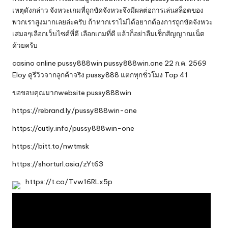
เหตุดังกล่าว จังหวะเกมที่ถูกขัดจังหวะจึงมีผลต่อการเล่นสล็อตของ
พวกเราสูงมากเลยล่ะครับ ถ้าหากเราไม่ได้อยากต้องการถูกขัดจังหวะ
เสมอๆเลือกเว็บไซต์ที่ดี เลือกเกมที่ดี แล้วก็อย่าลืมเช็กสัญญาณเน็ต
ด้วยครับ
casino online pussy888win pussy888win.one 22 ก.ค. 2569
Eloy ดูรีวิวจากลูกค้าจริง pussy888 แตกทุกชั่วโมง Top 41
ขอขอบคุณมากwebsite
pussy888win
https://rebrand.ly/pussy888win-one
https://cutly.info/pussy888win-one
https://bitt.to/nwtmsk
https://shorturl.asia/zYt63
https://t.co/Tvw16RLx5p