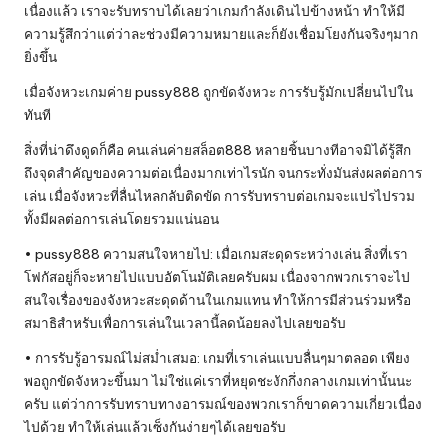
เนื่องแล้ว เราจะรับทราบได้เลยว่าเกมกำลังเดินไปข้างหน้า ทำให้มี
ความรู้สึกว่าแต่ว่าละช่วงมีความหมายและก็ยังเชื่อมโยงกันจริงๆมาก
ยิ่งขึ้น
เมื่อจังหวะเกมค่าย pussy888 ถูกขัดจังหวะ การรับรู้มักเปลี่ยนไปใน
ทันที
สิ่งที่น่าดึงดูดก็คือ คนเล่นค่ายสล็อต888 หลายชิ้นบางทีอาจมิได้รู้สึก
ถึงจุดสำคัญของความต่อเนื่องมากเท่าไรนัก จนกระทั่งมันส่งผลต่อการ
เล่น เมื่อจังหวะที่ลื่นไหลกลับติดขัด การรับทราบต่อเกมจะแปรไปรวม
ทั้งมีผลต่อการเล่นโดยรวมแน่นอน
• pussy888 ความสนใจหายไป: เมื่อเกมสะดุดระหว่างเล่น สิ่งที่เรา
โฟกัสอยู่ก็จะหายไปแบบอัตโนมัติเลยครับผม เนื่องจากพวกเราจะไป
สนใจเรื่องของจังหวะสะดุดด้านในเกมแทน ทำให้การมีส่วนร่วมหรือ
สมาธิสำหรับเพื่อการเล่นในเวลานี้ลดน้อยลงไปเลยขอรับ
• การรับรู้อารมณ์ไม่สม่ำเสมอ: เกมที่เราเล่นแบบลื่นๆมาตลอด เพียง
พอถูกขัดจังหวะขึ้นมา ไม่ใช่แค่เราที่หยุดชะงักกึ่งกลางเกมเท่านั้นนะ
ครับ แต่ว่าการรับทราบทางอารมณ์ของพวกเราก็ขาดความเกี่ยวเนื่อง
ไปด้วย ทำให้เล่นแล้วเซ็งกันง่ายๆได้เลยขอรับ