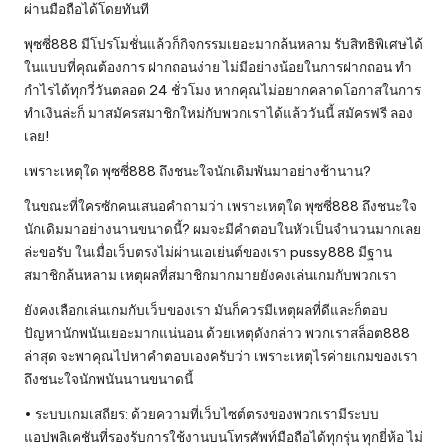
ผ่านมือถือได้โดยทันที
พุซซี่888 มีโปรโมชั่นแล้วก็กิจกรรมเยอะมากล้นหลาม รับสิทธิพิเศษได้
ในแบบที่คุณต้องการ ฝากถอนง่าย ไม่มีอย่างน้อยในการฝากถอน ทำ
กำไรได้ทุกวี่วันตลอด 24 ชั่วโมง หากคุณไม่อยากคลาดโอกาสในการ
ทำเงินล่ะก็ มาสมัครสมาชิกใหม่กับพวกเราได้แล้ววันนี้ สมัครฟรี ลอง
เลย!
เพราะเหตุใด พุซซี่888 ถึงชนะใจนักเดิมพันมาอย่างช้านาน?
ในขณะที่ใครซักคนเสนอคำถามว่า เพราะเหตุใด พุซซี่888 ถึงชนะใจ
นักเดิมมาอย่างนานขนาดนี้? ผมจะมีคำตอบในหัวเป็นจำนวนมากเลย
ล่ะขอรับ ในเมื่อเว็บตรงไม่ผ่านเอเย่นต์ของเรา pussy888 มีฐาน
สมาชิกล้นหลาม เหตุผลที่สมาชิกมากมายยังคงเล่นเกมกับพวกเรา
ยังคงเลือกเล่นเกมกับเว็บของเรา มันก็ควรมีเหตุผลที่ดีและก็ตอบ
ปัญหานักพนันเยอะมากแน่นอน ด้วยเหตุดังกล่าว พวกเราสล็อต888
ล่าสุด จะพาคุณไปหาคำตอบเองครับว่า เพราะเหตุไรค่ายเกมของเรา
ถึงชนะใจนักพนันนานขนาดนี้
• ระบบเกมเสถียร: ด้วยความที่เว็บไซต์ตรงของพวกเรามีระบบ
แอปพลิเคชันที่รองรับการใช้งานบนโทรศัพท์มือถือได้ทุกรุ่น ทุกยี่ห้อ ไม่