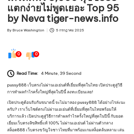
แตกง่ายไม่พูดเยอะ Top 95
by Neva tiger-news.info
By
Bruce Washington
5 กรกฎาคม 2025
Posted
by
0
0
Read Time:
4 Minute, 39 Second
pussy888
เว็บตรงไม่ผ่านเอเย่นต์ที่เยี่ยมที่สุดในไทย เปิดประตูสู่วิธี
การทำผลกำไรครั้งใหญ่ที่สุดในปีนี้ ลงทะเบียนเลย!
เปิดประตูต้อนรับกันขนาดนี้ จะไม่มาลอง pussy888 ได้อย่างไรล่ะนะ
ครับ? เราเว็บไซต์ตรงไม่ผ่านเอเย่นต์ที่เยี่ยมที่สุดในไทยพร้อมให้
บริการแล้ว เปิดประตูสู่วิธีการทำผลกำไรครั้งใหญ่ที่สุดในปีนี้ กับยอด
เยี่ยมเว็บตรงลิขสิทธิ์แท้ 100% ไม่ผ่านเอเย่นต์ ไม่ผ่านตัวกลาง
สล็อต888 เว็บตรงขวัญใจชาวไทยที่มาพร้อมเกมสล็อตล้นหลาม เล่น