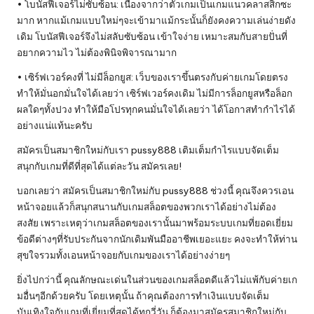
• โบนัสฟีเจอร์ไม่ซับซ้อน: เนื่องจากว่าตัวเกมเป็นเกมแนวคลาสสิกซะ
มาก หากแม้เกมแบบใหม่ๆจะเข้ามาแม้กระนั้นก็ยังคงความเล่นง่ายดัง
เดิม โบนัสฟีเจอร์จึงไม่สลับซับซ้อน เข้าใจง่าย เหมาะสมกับสายปั่นที่
อยากความไว ไม่ต้องพินิจพิจารณามาก
• เซิร์ฟเวอร์คงที่ ไม่มีล็อกยูส: เว็บของเราขึ้นตรงกับค่ายเกมโดยตรง
ทำให้มั่นอกมั่นใจได้เลยว่า เซิร์ฟเวอร์คงเดิม ไม่มีการล็อกยูสหรือล็อก
ผลใดๆทั้งปวง ทำให้มือโปรทุกคนมั่นใจได้เลยว่า ได้โอกาสทำกำไรได้
อย่างแน่แท้นะครับ
สมัครเป็นสมาชิกใหม่กับเรา
pussy888
เติมเต็มกำไรแบบจัดเต็ม
สนุกกับเกมที่ดีที่สุดได้แต่ละวัน สมัครเลย!
บอกเลยว่า สมัครเป็นสมาชิกใหม่กับ pussy888 ช่วงนี้ คุณจึงควรเอน
หน้าจอยแล้วก็สนุกสนานกับเกมสล็อตของพวกเราได้อย่างไม่ต้อง
สงสัย เพราะเหตุว่าเกมสล็อตของเรานั้นมาพร้อมระบบเกมที่ยอดเยี่ยม
ข้อดีต่างๆที่รับประกันจากนักเดิมพันมืออาชีพเยอะแยะ คงจะทำให้ท่าน
สุขใจรวมทั้งเอนหน้าจอยกับเกมของเราได้อย่างง่ายๆ
ยิ่งไปกว่านี้ คุณลักษณะเด่นในส่วนของเกมสล็อตดีแล้วไม่แพ้กับค่ายเก
มอื่นๆอีกด้วยครับ โดยเหตุนั้น ถ้าคุณต้องการทำเงินแบบจัดเต็ม
บันเทิงใจกับเกมที่เยี่ยมที่สุดได้ทุกวี่วัน ก็ต้องมาสมัครสมาชิกใหม่กับ