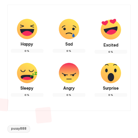
Happy
Sad
Excited
0
%
0
%
0
%
Sleepy
Angry
Surprise
0
%
0
%
0
%
Tags:
pussy888