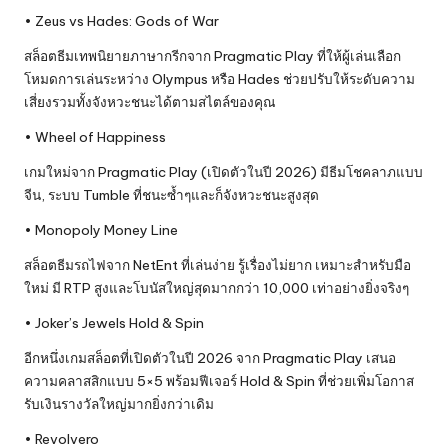
• Zeus vs Hades: Gods of War
สล็อตธีมเทพนิยายภาษากรีกจาก Pragmatic Play ที่ให้ผู้เล่นเลือก
โหมดการเล่นระหว่าง Olympus หรือ Hades ช่วยปรับให้ระดับความ
เสี่ยงรวมทั้งจังหวะชนะได้ตามสไตล์ของคุณ
• Wheel of Happiness
เกมใหม่จาก Pragmatic Play (เปิดตัวในปี 2026) มีธีมโชคลาภแบบ
จีน, ระบบ Tumble ที่ชนะซ้ำๆและก็จังหวะชนะสูงสุด
• Monopoly Money Line
สล็อตธีมรถไฟจาก NetEnt ที่เล่นง่าย รู้เรื่องไม่ยาก เหมาะสำหรับมือ
ใหม่ มี RTP สูงและโบนัสใหญ่สุดมากกว่า 10,000 เท่าอย่างยิ่งจริงๆ
• Joker’s Jewels Hold & Spin
อีกหนึ่งเกมสล็อตที่เปิดตัวในปี 2026 จาก Pragmatic Play เสนอ
ความคลาสสิกแบบ 5×5 พร้อมฟีเจอร์ Hold & Spin ที่ช่วยเพิ่มโอกาส
รับเงินรางวัลใหญ่มากยิ่งกว่าเดิม
• Revolvero