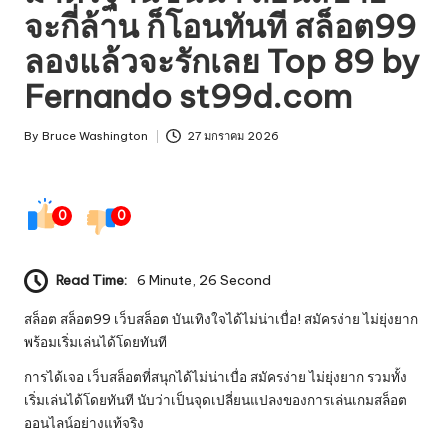
จะกี่ล้าน ก็โอนทันที สล็อต99
ลองแล้วจะรักเลย Top 89 by
Fernando st99d.com
By
Bruce Washington
27 มกราคม 2026
Posted
by
0
0
Read Time:
6 Minute, 26 Second
สล็อต
สล็อต99 เว็บสล็อต บันเทิงใจได้ไม่น่าเบื่อ! สมัครง่าย ไม่ยุ่งยาก
พร้อมเริ่มเล่นได้โดยทันที
การได้เจอ เว็บสล็อตที่สนุกได้ไม่น่าเบื่อ สมัครง่าย ไม่ยุ่งยาก รวมทั้ง
เริ่มเล่นได้โดยทันที นับว่าเป็นจุดเปลี่ยนแปลงของการเล่นเกมสล็อต
ออนไลน์อย่างแท้จริง