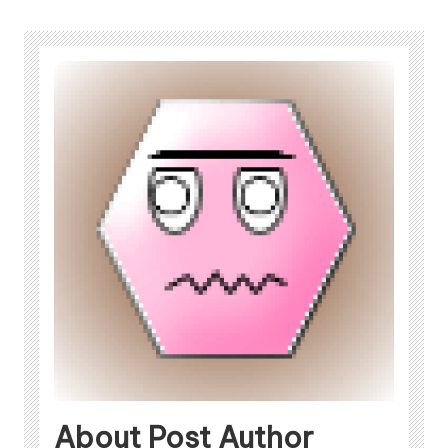
About Post Author