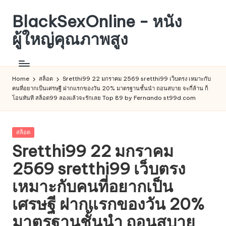
BlackSexOnline - หนัง
Skip
to
ผู้ใหญ่คุณภาพสูง
content
Home
สล็อต
Sretthi99 22 มกราคม 2569 sretthi99 เว็บตรง เหมาะกับ
คนที่อยากเป็นเศรษฐี ฝากแรกของวัน 20% มาตรฐานชั้นนำ ถอนสบาย จะกี่ล้าน ก็
โอนทันที สล็อต99 ลองแล้วจะรักเลย Top 89 by Fernando st99d.com
Posted
สล็อต
in
Sretthi99 22 มกราคม
2569 sretthi99 เว็บตรง
เหมาะกับคนที่อยากเป็น
เศรษฐี ฝากแรกของวัน 20%
มาตรฐานชั้นนำ ถอนสบาย