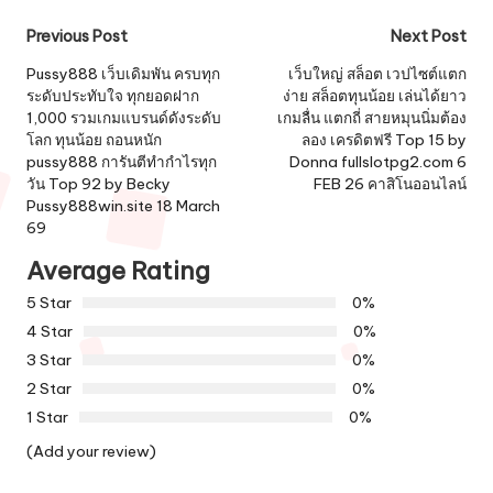
Post
Previous Post
Next Post
navigation
Pussy888 เว็บเดิมพัน ครบทุก
เว็บใหญ่ สล็อต เวปไซต์แตก
ระดับประทับใจ ทุกยอดฝาก
ง่าย สล็อตทุนน้อย เล่นได้ยาว
1,000 รวมเกมแบรนด์ดังระดับ
เกมลื่น แตกถี่ สายหมุนนิ่มต้อง
โลก ทุนน้อย ถอนหนัก
ลอง เครดิตฟรี Top 15 by
pussy888 การันตีทำกำไรทุก
Donna fullslotpg2.com 6
วัน Top 92 by Becky
FEB 26 คาสิโนออนไลน์
Pussy888win.site 18 March
69
Average Rating
5 Star
0%
4 Star
0%
3 Star
0%
2 Star
0%
1 Star
0%
(Add your review)