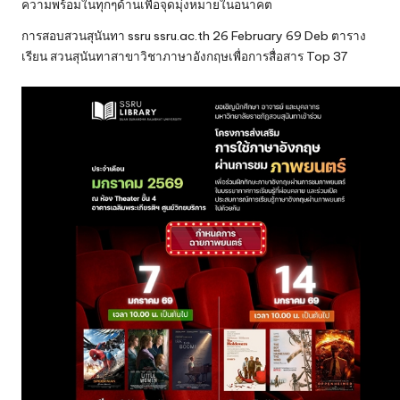
ความพร้อมในทุกๆด้านเพื่อจุดมุ่งหมายในอนาคต
การสอบสวนสุนันทา ssru ssru.ac.th 26 February 69 Deb ตาราง
เรียน สวนสุนันทาสาขาวิชาภาษาอังกฤษเพื่อการสื่อสาร Top 37