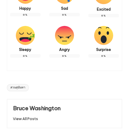
Happy
Sad
Excited
0
%
0
%
0
%
Sleepy
Angry
Surprise
0
%
0
%
0
%
Tags:
สวนสุนันทา
Bruce Washington
View All Posts