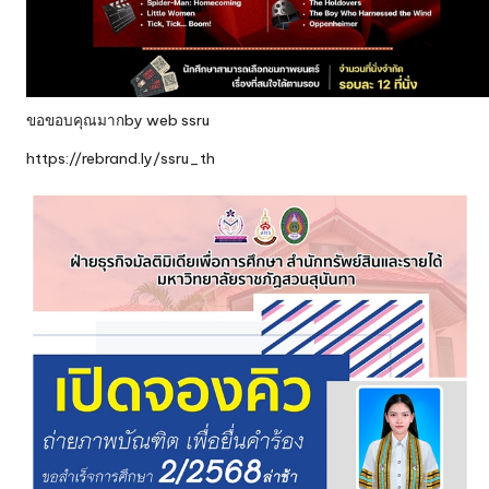
ขอขอบคุณมากby web
ssru
https://rebrand.ly/ssru_th