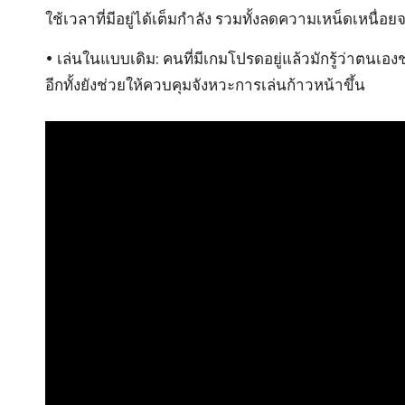
ใช้เวลาที่มีอยู่ได้เต็มกำลัง รวมทั้งลดความเหน็ดเหนื่อ
• เล่นในแบบเดิม: คนที่มีเกมโปรดอยู่แล้วมักรู้ว่าต
อีกทั้งยังช่วยให้ควบคุมจังหวะการเล่นก้าวหน้าขึ้น