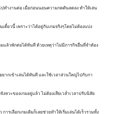
ไปทำงานต่อ เมื่อก่อนนอนความกดดันลดลง ทำให้เล่น
นเดี๋ยวนี้ เพราะว่าได้อยู่กับเกมจริงๆโดยไม่ต้องแบ่ง
ล้วพักต่อได้ทันที ด้วยเหตุว่าไม่มีภารกิจอื่นที่จำต้อง
าะอยากเข้าเล่นได้ทันที และใช้เวลาส่วนใหญ่ไปกับกา
จังหวะของเกมอยู่แล้ว ไม่ต้องเสียเวล่ำเวลาปรับนิสัย
เลือกเกมเดิมก็เลยช่วยทำให้เริ่มเล่นได้เร็วรวมทั้ง