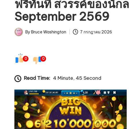
ฟรีทันที สวรรค์ของนัก
September 2569
By
Bruce Washington
7 กรกฎาคม 2026
Posted
by
0
0
Read Time:
4 Minute, 45 Second