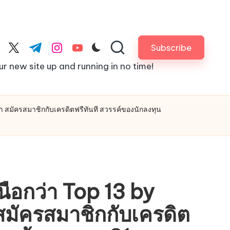
Subscribe
cebook.com
twitter.com
t.me
instagram.com
youtube.com
ur new site up and running in no time!
า สมัครสมาชิกกับเครดิตฟรีทันที สวรรค์ของนักลงทุน
ือกว่า Top 13 by
สมัครสมาชิกกับเครดิต