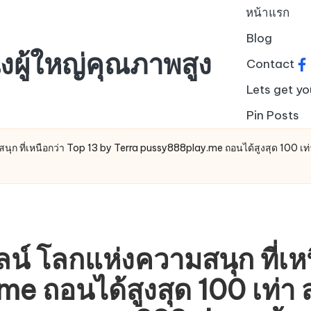
หน้าแรก
Blog
งผู้ใหญ่คุณภาพสูง
Contact
fa
Lets get yo
Pin Posts
ก ที่เหนือกว่า Top 13 by Terra pussy888play.me ถอนได้สูงสุด 100 เท่
์ โลกแห่งความสนุก ที่เหน
e ถอนได้สูงสุด 100 เท่า 