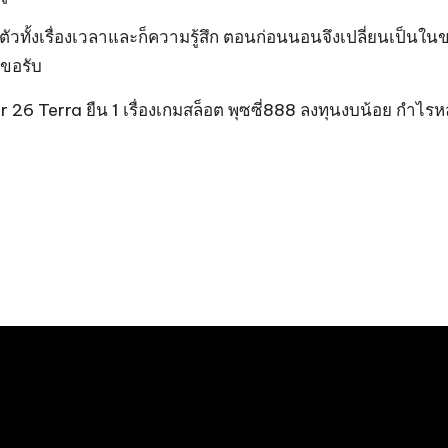
่างลงตัวทั้งเรื่องเวลาและก็ความรู้สึก ตอนก่อนนอนจึงเปลี่ยนเป
งขอรับ
6 Terra ยืน 1 เรื่องเกมสล็อต พุซซี่888 ลงทุนงบน้อย กำไร