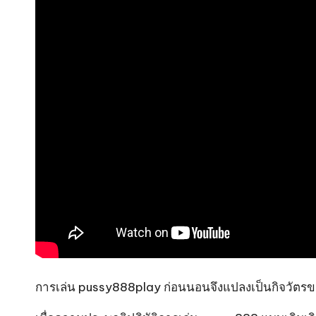
การเล่น pussy888play ก่อนนอนจึงแปลงเป็นกิจวัตร