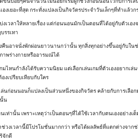
ึ้นบ่อยๆคนจำนวนไม่น้อยก็เริ่มผูกช่วงก่อนนอนไว้กับการเล่นสล็
องเยอะที่สุด กระทั่งแปลงเป็นกิจวัตรประจำวันเล็กๆที่ทำแล้วกร
งเวลาให้หลายเรื่อง แต่ก่อนนอนมักเป็นตอนที่ได้อยู่กับตัวเองจร
ยๆบรรเทา
งคืนอาจนั่งพักผ่อนยาวนานกว่านั้น ทุกสิ่งทุกอย่างขึ้นอยู่กับในช
บสภาพร่างกายหรืออารมณ์ได้
มไหนกำลังได้รับความนิยม แต่เลือกเล่นเกมที่ตัวเองอยากเล่นจ
ต้องเปรียบเทียบกับใคร
การเล่นก่อนนอนก็แปลงเป็นส่วนหนึ่งของกิจวัตร คล้ายกับการเลือก
ั้น
ท่านั้น เพราะเหตุว่าเป็นตอนๆที่ได้ใช้เวลากับตนเองอย่างเต็ม
าช่วงเวลานี้มีโปรโมชั่นมากกว่า หรือได้ผลลัพธ์ที่แตกต่างจากช
้จักดี