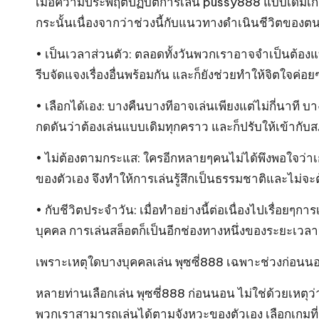
เมื่อความประพฤติปฏิบัติการเล่น pussy888 แบบเดิมเกิดข
กระนั้นเนื่องจากว่าช่วงนี้กับแนวทางดำเนินชีวิตของตนเ
• เป็นเวลาส่วนตัว: ตลอดทั้งวันพวกเราอาจจำเป็นต้องแบ่
รีบจัดแจงเรื่องอื่นพร้อมกัน และก็ยังช่วยทำให้จิตใจค่อ
• เลือกได้เอง: บางคืนบางทีอาจเล่นเพียงแต่ไม่กี่นาที บา
กดดันว่าต้องเล่นแบบเดิมทุกคราว และก็ปรับให้เข้ากั
• ไม่ต้องตามกระแส: ใครอีกหลายๆคนไม่ได้พึงพอใจว่าเก
ของตัวเอง จึงทำให้การเล่นรู้สึกเป็นธรรมชาติและไม่จะ
• กับชีวิตประจำวัน: เมื่อทำอย่างนี้ต่อเนื่องไปเรื่อยๆ
บุคคล การเล่นสล็อตก็เป็นอีกช่องทางหนึ่งของระยะเวลาน
เพราะเหตุใดบางบุคคลเล่น พุซซี่888 เฉพาะช่วงก่อนนอนเ
หลายท่านเลือกเล่น พุซซี่888 ก่อนนอน ไม่ใช่ด้วยเหตุว่
พวกเราสามารถเล่นได้ตามจังหวะของตัวเอง เลือกเกมที่รู