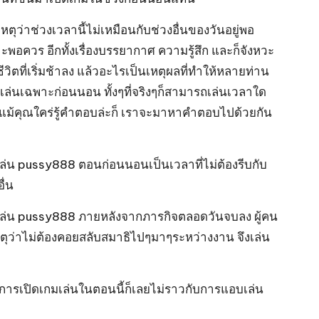
เหตุว่าช่วงเวลานี้ไม่เหมือนกับช่วงอื่นของวันอยู่พอ
ะพอควร อีกทั้งเรื่องบรรยากาศ ความรู้สึก และก็จังหวะ
ีวิตที่เริ่มช้าลง แล้วอะไรเป็นเหตุผลที่ทำให้หลายท่าน
กเล่นเฉพาะก่อนนอน ทั้งๆที่จริงๆก็สามารถเล่นเวลาใด
้ แม้คุณใคร่รู้คำตอบล่ะก็ เราจะมาหาคำตอบไปด้วยกัน
ล่น pussy888 ตอนก่อนนอนเป็นเวลาที่ไม่ต้องรีบกับ
อื่น
ล่น pussy888 ภายหลังจากภารกิจตลอดวันจบลง ผู้คน
หตุว่าไม่ต้องคอยสลับสมาธิไปๆมาๆระหว่างงาน จึงเล่น
งๆการเปิดเกมเล่นในตอนนี้ก็เลยไม่ราวกับการแอบเล่น