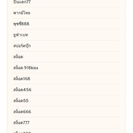
ปั่นแตก77
พากย์ไทย
พุซซี่888
ยูฟ่าเบท
สปอร์ตบุ๊ก
สล็อต
สล็อต 918kiss
สล็อต168
สล็อต456
สล็อต55
สล็อต666
สล็อต777