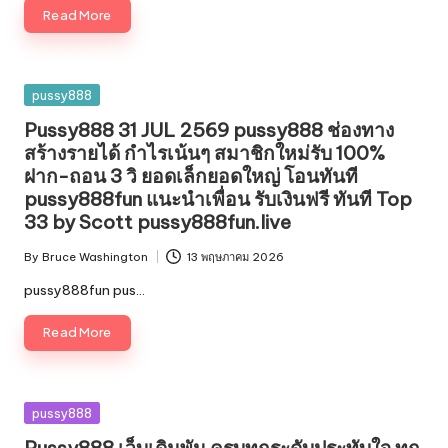
Read More
Posted
pussy888
in
Pussy888 31 JUL 2569 pussy888 ช่องทาง
สร้างรายได้ กำไรเน้นๆ สมาชิกใหม่รับ 100%
ฝาก-ถอน 3 วิ ยอดเล็กยอดใหญ่ โอนทันที
pussy888fun แนะนำเพื่อน รับเงินฟรี ทันที Top
33 by Scott pussy888fun.live
By
Bruce Washington
13 พฤษภาคม 2026
Posted
by
pussy888fun pus…
Read More
Posted
pussy888
in
Pussy888 เว็บเดิมพัน ครบทุกระดับประทับใจ ทุก