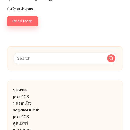
Posted
by
มือใหม่เล่น pus…
Read More
918kiss
joker123
หนังชนโรง
sagame168th
joker123
ดูหนังฟรี
pussy888