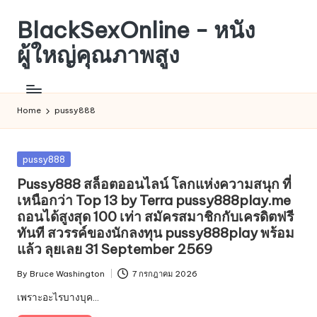
BlackSexOnline - หนัง
Skip
to
ผู้ใหญ่คุณภาพสูง
content
Home
pussy888
Posted
pussy888
in
Pussy888 สล็อตออนไลน์ โลกแห่งความสนุก ที่
เหนือกว่า Top 13 by Terra pussy888play.me
ถอนได้สูงสุด 100 เท่า สมัครสมาชิกกับเครดิตฟรี
ทันที สวรรค์ของนักลงทุน pussy888play พร้อม
แล้ว ลุยเลย 31 September 2569
By
Bruce Washington
7 กรกฎาคม 2026
Posted
by
เพราะอะไรบางบุค…