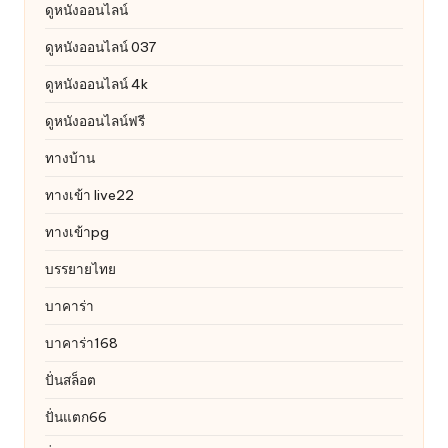
ดูหนังออนไลน์
ดูหนังออนไลน์ 037
ดูหนังออนไลน์ 4k
ดูหนังออนไลน์ฟรี
ทางบ้าน
ทางเข้า live22
ทางเข้าpg
บรรยายไทย
บาคาร่า
บาคาร่า168
ปั่นสล็อต
ปั่นแตก66