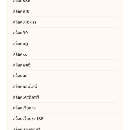
สล็อต888
สล็อต918
สล็อต918kiss
สล็อต99
สล็อตpg
สล็อตxo
สล็อตพุซซี่
สล็อตสด
สล็อตออนไลน์
สล็อตเครดิตฟรี
สล็อตเว็บตรง
สล็อตเว็บตรง 168
สล็อตเเครดิตฟรี