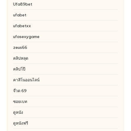
Ufa89bet
ufabet
ufabetxx
ufasexygame
zeus66
คลิปหลุด
คลิปโป๊
คาสิโนออนไลน์
จ๊วด 69
ซอยเบท
ดูหนัง
ดูหนังฟรี