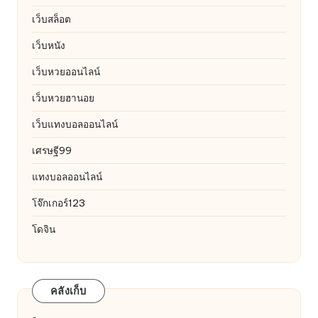
เว็บสล็อต
เว็บหนัง
เว็บหวยออนไลน์
เว็บหวยฮานอย
เว็บแทงบอลออนไลน์
เศรษฐี99
แทงบอลออนไลน์
โจ๊กเกอร์123
โดจิน
คลังเก็บ