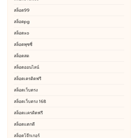
สล็อต99
สล็อตpg
สล็อตxo
สล็อตพุซซี่
สล็อตสด
สล็อตออนไลน์
สล็อตเครดิตฟรี
สล็อตเว็บตรง
สล็อตเว็บตรง 168
สล็อตเเครดิตฟรี
สล็อตแตกดี
สล็อตโจ๊กเกอร์