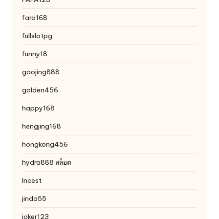
faro168
fullslotpg
funny18
gaojing888
golden456
happy168
hengjing168
hongkong456
hydra888 สล็อต
Incest
jinda55
joker123