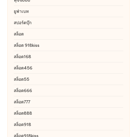
ยูฟ่าเบท
สปอร์ตบุ๊ก
สล็อต
สล็อต 918kiss
สล็อต168
สล็อต456
สล็อต55
สล็อต666
สล็อต777
สล็อต888
สล็อต918
สล็อต918kiss