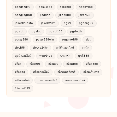
bonanza99
bonus888
faro168
happy168
hengjing168
jinda55
jinda888
joker123
joker123auto
joker123th
pg99
pgheng99
pgslot
pg slot
pgslot168
pgslotth
pussy888
pussy888win
sagame168
slot
slot168
slotxo24hr
คาสิโนออนไลน์
ดูหนัง
ดูหนังออนไลน์
ทางเข้าpg
บาคาร่า
พุซซี่888
สล็อต
สล็อต66
สล็อต99
สล็อต168
สล็อต888
สล็อตpg
สล็อตออนไลน์
สล็อตเครดิตฟรี
สล็อตเว็บตรง
หนังออนไลน์
แทงบอลออนไลน์
แทงหวยออนไลน์
โจ๊กเกอร์123