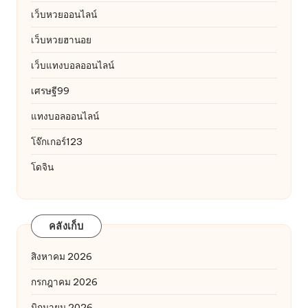
เว็บหวยออนไลน์
เว็บหวยฮานอย
เว็บแทงบอลออนไลน์
เศรษฐี99
แทงบอลออนไลน์
โจ๊กเกอร์123
โดจิน
คลังเก็บ
สิงหาคม 2026
กรกฎาคม 2026
มิถุนายน 2026