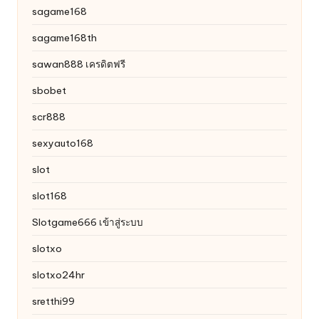
sagame168
sagame168th
sawan888 เครดิตฟรี
sbobet
scr888
sexyauto168
slot
slot168
Slotgame666 เข้าสู่ระบบ
slotxo
slotxo24hr
sretthi99