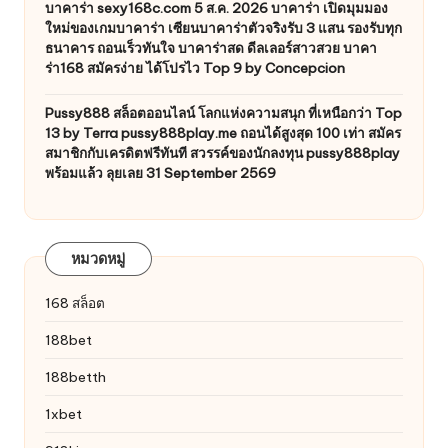
บาคาร่า sexy168c.com 5 ส.ค. 2026 บาคาร่า เปิดมุมมอง
ใหม่ของเกมบาคาร่า เซียนบาคาร่าตัวจริงรับ 3 แสน รองรับทุก
ธนาคาร ถอนเร็วทันใจ บาคาร่าสด ดีลเลอร์สาวสวย บาคา
ร่า168 สมัครง่าย ได้โปรไว Top 9 by Concepcion
Pussy888 สล็อตออนไลน์ โลกแห่งความสนุก ที่เหนือกว่า Top
13 by Terra pussy888play.me ถอนได้สูงสุด 100 เท่า สมัคร
สมาชิกกับเครดิตฟรีทันที สวรรค์ของนักลงทุน pussy888play
พร้อมแล้ว ลุยเลย 31 September 2569
หมวดหมู่
168 สล็อต
188bet
188betth
1xbet