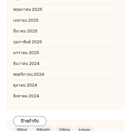
พฤษภาคม 2025
เมษายน 2025
มีนาคม 2025
กุมภาพันธ์ 2025
มกราคม 2025
ธันวาคม 2024
พฤศจิกายน 2024
ตุลาคม 2024
สิงหาคม 2024
ป้ายกำกับ
188bet
188betth
918kiss
betway