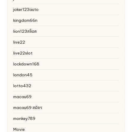
joker123auto
kingdom66n
lion123สล็อต
live22
live22slot
lockdown168
london45
lotto432
macau69
macau69 สมัคร
monkey789
Movie