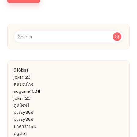
918kiss
joker123
หนังชนโรง
sagame168th
joker123
ดูหนังฟรี
pussy888
pussy888
บาคาร่า168
pgslot