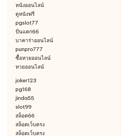
หนังออนไลน์
ดูหนังฟรี
pgslot77
ปั่นแตก66
บาคาร่าออนไลน์
punpro777
ซื้อหวยออนไลน์
หวยออนไลน์
joker123
pg168
jinda55
slot99
สล็อต66
สล็อตเว็บตรง
สล็อตเว็บตรง