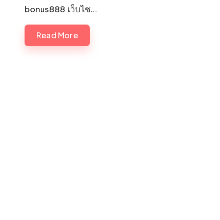
by
bonus888 เว็บไซ…
Read More