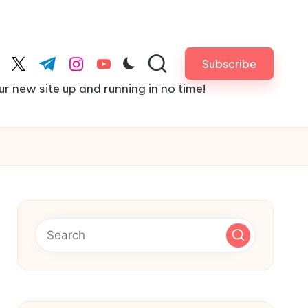
Subscribe
cebook.com
twitter.com
t.me
instagram.com
youtube.com
ur new site up and running in no time!