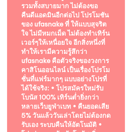
รวมทั้งสบายมาก ไม่ต้องขอ
คืนดีแอดมินอีกต่อไป โปรโมชัน
ของ ufasnake ที่ ให้แบบสุจริต
ใจ ไม่มีหมกเม็ด ไม่ต้องทำเทิร์น
เวอร์ๆให้เหนื่อยใจ อีกสิ่งหนึ่งที่
ทำให้เรามีความรู้สึกว่า
ufasnake คือตัวจริงของวงการ
คาสิโนออนไลน์ เป็นเรื่องโปรโม
ชั่นที่แฟร์มากๆ แบบอย่างโปรที่
ได้ใช้จริง: • โปรสมัครใหม่รับ
โบนัส 100% เทิร์นต่ำยิ่งกว่า
หลายเว็บยูฟ่าเบท • คืนยอดเสีย
5% วันแล้ววันเล่าโดยไม่ต้องกด
รับเอง ระบบคืนให้อัตโนมัติ •