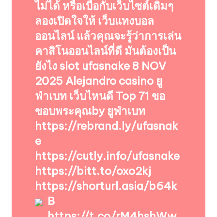
ไม่ได้ หรือเบื่อกับเว็บไซต์เดิมๆ
ลองเปิดใจให้ เว็บแทงบอล
ออนไลน์ แล้วคุณจะรู้ว่าการเล่น
คาสิโนออนไลน์ที่ดี มันต้องเป็น
ยังไง slot ufasnake 8 NOV
2025 Alejandro casino ยู
ฟ่าเบท เว็บไหนดี Top 71 ขอ
ขอบพระคุณby
ยูฟ่าเบท
https://rebrand.ly/ufasnak
e
https://cutly.info/ufasnake
https://bitt.to/oxo2kj
https://shorturl.asia/b64k
B
https://t.co/rM4hshWw