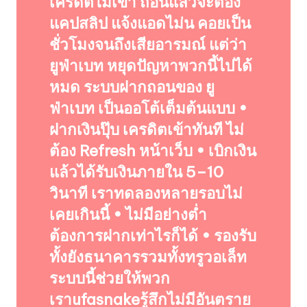
เครดิตไม่เข้า ถอนแล้วจะต้อง
แคปสลิป แจ้งแอดไม่น คอยเป็น
ชั่วโมงจนถึงเสียอารมณ์ แต่ว่า
ยูฟ่าเบท หยุดปัญหาพวกนี้ไปได้
หมด ระบบฝากถอนของ ยู
ฟ่าเบท เป็นออโต้เต็มต้นแบบ •
ฝากเงินปุ๊บ เครดิตเข้าทันที ไม่
ต้อง Refresh หน้าเว็บ • เบิกเงิน
แล้วได้รับเงินภายใน 5–10
วินาที เราทดลองหลายรอบไม่
เคยเกินนี้ • ไม่มีอย่างต่ำ
ต้องการฝากเท่าไรก็ได้ • รองรับ
ทั้งยังธนาคารรวมทั้งทรูวอเล็ท
ระบบนี้ช่วยให้พวก
เราufasnakeรู้สึกไม่มีอันตราย