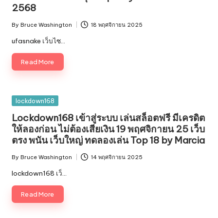
2568
By
Bruce Washington
18 พฤศจิกายน 2025
Posted
by
ufasnake เว็บไซ…
Read More
Posted
lockdown168
in
Lockdown168 เข้าสู่ระบบ เล่นสล็อตฟรี มีเครดิต
ให้ลองก่อน ไม่ต้องเสียเงิน 19 พฤศจิกายน 25 เว็บ
ตรง พนัน เว็บใหญ่ ทดลองเล่น Top 18 by Marcia
By
Bruce Washington
14 พฤศจิกายน 2025
Posted
by
lockdown168 เว็…
Read More