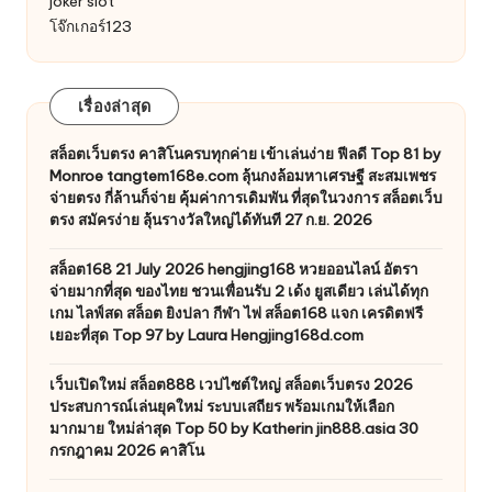
joker slot
โจ๊กเกอร์123
เรื่องล่าสุด
สล็อตเว็บตรง คาสิโนครบทุกค่าย เข้าเล่นง่าย ฟีลดี Top 81 by
Monroe tangtem168e.com ลุ้นกงล้อมหาเศรษฐี สะสมเพชร
จ่ายตรง กี่ล้านก็จ่าย คุ้มค่าการเดิมพัน ที่สุดในวงการ สล็อตเว็บ
ตรง สมัครง่าย ลุ้นรางวัลใหญ่ได้ทันที 27 ก.ย. 2026
สล็อต168 21 July 2026 hengjing168 หวยออนไลน์ อัตรา
จ่ายมากที่สุด ของไทย ชวนเพื่อนรับ 2 เด้ง ยูสเดียว เล่นได้ทุก
เกม ไลฟ์สด สล็อต ยิงปลา กีฬา ไพ่ สล็อต168 แจก เครดิตฟรี
เยอะที่สุด Top 97 by Laura Hengjing168d.com
เว็บเปิดใหม่ สล็อต888 เวปไซต์ใหญ่ สล็อตเว็บตรง 2026
ประสบการณ์เล่นยุคใหม่ ระบบเสถียร พร้อมเกมให้เลือก
มากมาย ใหม่ล่าสุด Top 50 by Katherin jin888.asia 30
กรกฎาคม 2026 คาสิโน