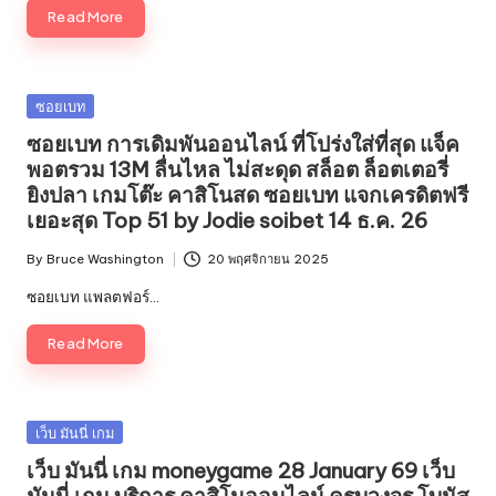
Read More
Posted
ซอยเบท
in
ซอยเบท การเดิมพันออนไลน์ ที่โปร่งใส่ที่สุด แจ็ค
พอตรวม 13M ลื่นไหล ไม่สะดุด สล็อต ล็อตเตอรี่
ยิงปลา เกมโต๊ะ คาสิโนสด ซอยเบท แจกเครดิตฟรี
เยอะสุด Top 51 by Jodie soibet 14 ธ.ค. 26
By
Bruce Washington
20 พฤศจิกายน 2025
Posted
by
ซอยเบท แพลตฟอร์…
Read More
Posted
เว็บ มันนี่ เกม
in
เว็บ มันนี่ เกม moneygame 28 January 69 เว็บ