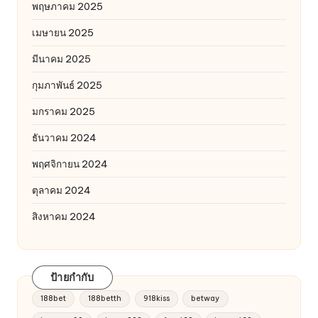
พฤษภาคม 2025
เมษายน 2025
มีนาคม 2025
กุมภาพันธ์ 2025
มกราคม 2025
ธันวาคม 2024
พฤศจิกายน 2024
ตุลาคม 2024
สิงหาคม 2024
ป้ายกำกับ
188bet
188betth
918kiss
betway