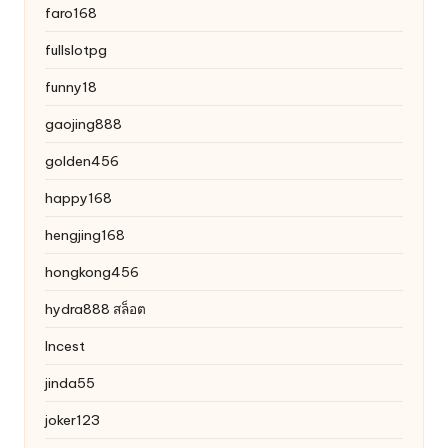
faro168
fullslotpg
funny18
gaojing888
golden456
happy168
hengjing168
hongkong456
hydra888 สล็อต
Incest
jinda55
joker123