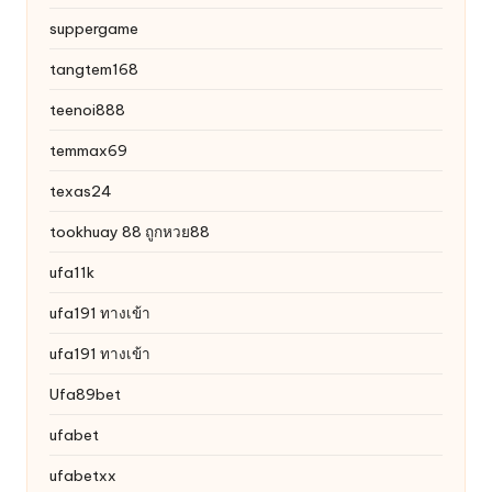
suppergame
tangtem168
teenoi888
temmax69
texas24
tookhuay 88 ถูกหวย88
ufa11k
ufa191 ทางเข้า
ufa191 ทางเข้า
Ufa89bet
ufabet
ufabetxx