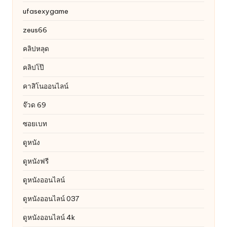
ufasexygame
zeus66
คลิปหลุด
คลิปโป๊
คาสิโนออนไลน์
จ๊วด 69
ซอยเบท
ดูหนัง
ดูหนังฟรี
ดูหนังออนไลน์
ดูหนังออนไลน์ 037
ดูหนังออนไลน์ 4k