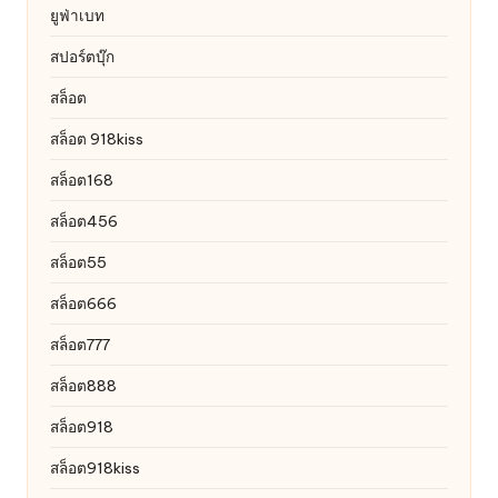
ยูฟ่าเบท
สปอร์ตบุ๊ก
สล็อต
สล็อต 918kiss
สล็อต168
สล็อต456
สล็อต55
สล็อต666
สล็อต777
สล็อต888
สล็อต918
สล็อต918kiss