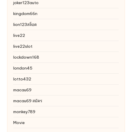
joker123auto
kingdom66n
lion123สล็อต
live22
live22slot
lockdown168
london45
lotto432
macau69
macau69 สมัคร
monkey789
Movie