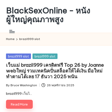
BlackSexOnline - หนัง
Skip
to
ผู้ใหญ่คุณภาพสูง
content
Home
brazil999 slot
Posted
brazil999 slot
brazil999 slot
in
เว็บแม่ brazil999 เครดิตฟรี Top 26 by Joanne
webใหญ่ รวมเทคนิคปั่นสล็อตให้ได้เงิน มือใหม่
ทำตามได้เลย 17 ธันวา 2025 พนัน
By
Bruce Washington
26 พฤศจิกายน 2025
Posted
by
brazil999 เว็บไ…
Read More