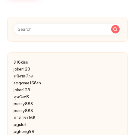
918kiss
joker123
หนังชนโรง
sagame168th
joker123
ดูหนังฟรี
pussy888
pussy888
บาคาร่า168
pgslot
pgheng99