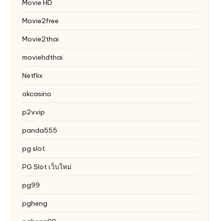
Movie HD
Movie2free
Movie2thai
moviehdthai
Netflix
okcasino
p2vvip
panda555
pg slot
PG Slot เว็บใหม่
pg99
pgheng