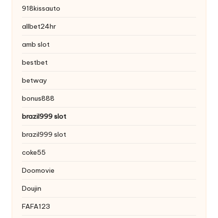
918kissauto
allbet24hr
amb slot
bestbet
betway
bonus888
brazil999 slot
brazil999 slot
coke55
Doomovie
Doujin
FAFA123