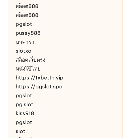
สล็อต888
สล็อต888
pgslot
pussy888
บาคาร่า
slotxo
สล็อตเว็บตรง
หนังโป๊ไทย
https://1xbetth.vip
https://pgslot.spa
pgslot
pg slot
kiss918
pgslot
slot