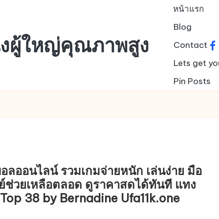
หน้าแรก
Blog
งผู้ใหญ่คุณภาพสูง
Contact
fa
Lets get yo
Pin Posts
ออนไลน์ รวมเกมจ่ายหนัก เล่นง่าย มือ
นย์ช่วยเหลือตลอด ดูราคาสดได้ทันที แทง
ที Top 38 by Bernadine Ufa11k.one