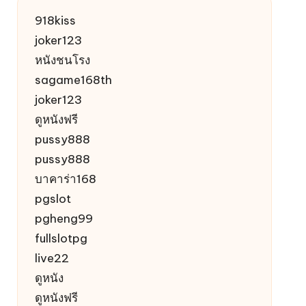
918kiss
joker123
หนังชนโรง
sagame168th
joker123
ดูหนังฟรี
pussy888
pussy888
บาคาร่า168
pgslot
pgheng99
fullslotpg
live22
ดูหนัง
ดูหนังฟรี