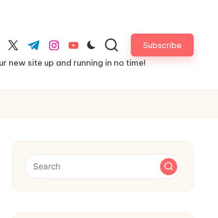
Subscribe
cebook.com
twitter.com
t.me
instagram.com
youtube.com
ur new site up and running in no time!