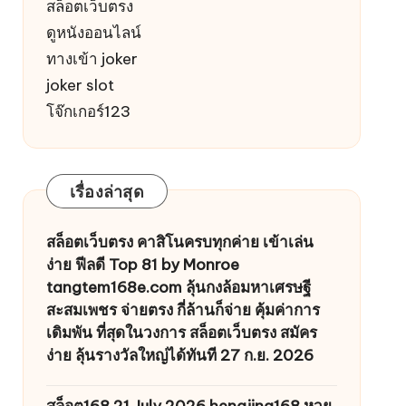
สล็อตเว็บตรง
ดูหนังออนไลน์
ทางเข้า joker
joker slot
โจ๊กเกอร์123
เรื่องล่าสุด
สล็อตเว็บตรง คาสิโนครบทุกค่าย เข้าเล่น
ง่าย ฟีลดี Top 81 by Monroe
tangtem168e.com ลุ้นกงล้อมหาเศรษฐี
สะสมเพชร จ่ายตรง กี่ล้านก็จ่าย คุ้มค่าการ
เดิมพัน ที่สุดในวงการ สล็อตเว็บตรง สมัคร
ง่าย ลุ้นรางวัลใหญ่ได้ทันที 27 ก.ย. 2026