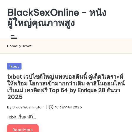
BlackSexOnline - หนัง
Skip
to
ผู้ใหญ่คุณภาพสูง
content
Home
1xbet
Posted
1xbet
in
1xbet เวปไซต์ใหญ่ แทงบอลคืนนี้ คู่เด็ดวิเคราะห์
ให้พร้อม โอกาสเข้ามากกว่าเดิม คาสิโนออนไลน์
เว็บแม่ เครดิตฟรี Top 64 by Enrique 28 ธันวา
2025
By
Bruce Washington
10 ธันวาคม 2025
Posted
by
1xbit เว็บคาสิโ…
Read More