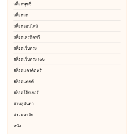
สล็อตพุซซี่
สล็อตสด
สล็อตออนไลน์
สล็อตเครดิตฟรี
สล็อตเว็บตรง
สล็อตเว็บตรง 168
สล็อตเเครดิตฟรี
สล็อตแตกดี
สล็อตโจ๊กเกอร์
สวนสุนันทา
สาวมหาลัย
หนัง