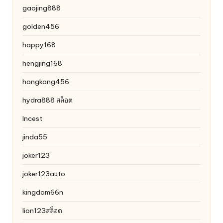
gaojing888
golden456
happy168
hengjing168
hongkong456
hydra888 สล็อต
Incest
jinda55
joker123
joker123auto
kingdom66n
lion123สล็อต