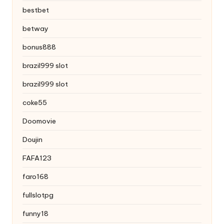
bestbet
betway
bonus888
brazil999 slot
brazil999 slot
coke55
Doomovie
Doujin
FAFA123
faro168
fullslotpg
funny18