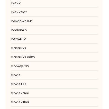
live22
live22slot
lockdown168
london45
lotto432
macau69
macau69 สมัคร
monkey789
Movie
Movie HD
Movie2free
Movie2thai