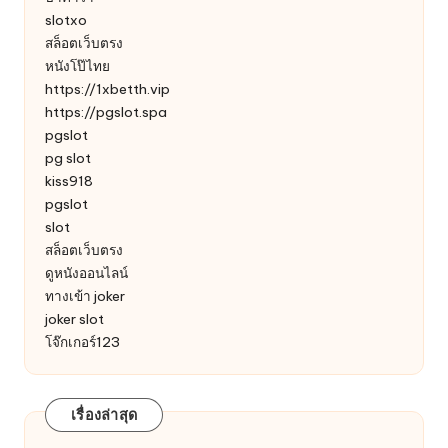
slotxo
สล็อตเว็บตรง
หนังโป๊ไทย
https://1xbetth.vip
https://pgslot.spa
pgslot
pg slot
kiss918
pgslot
slot
สล็อตเว็บตรง
ดูหนังออนไลน์
ทางเข้า joker
joker slot
โจ๊กเกอร์123
เรื่องล่าสุด