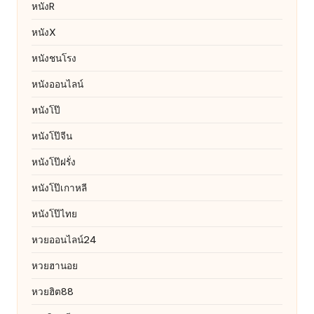
หนังR
หนังX
หนังชนโรง
หนังออนไลน์
หนังโป๊
หนังโป๊จีน
หนังโป๊ฝรั่ง
หนังโป๊เกาหลี
หนังโป๊ไทย
หวยออนไลน์24
หวยฮานอย
หวยฮิต88