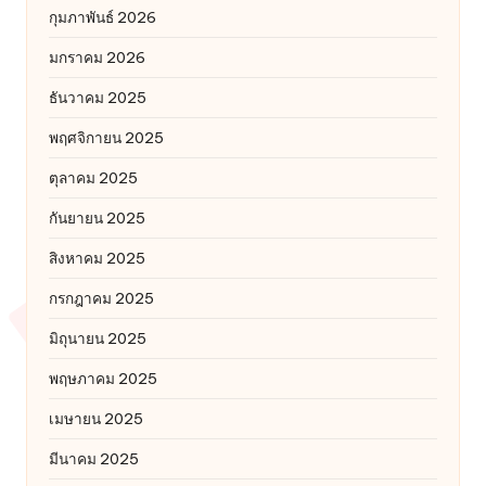
กุมภาพันธ์ 2026
มกราคม 2026
ธันวาคม 2025
พฤศจิกายน 2025
ตุลาคม 2025
กันยายน 2025
สิงหาคม 2025
กรกฎาคม 2025
มิถุนายน 2025
พฤษภาคม 2025
เมษายน 2025
มีนาคม 2025