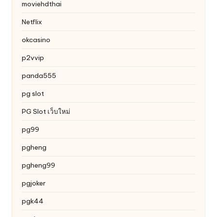
moviehdthai
Netflix
okcasino
p2vvip
panda555
pg slot
PG Slot เว็บใหม่
pg99
pgheng
pgheng99
pgjoker
pgk44