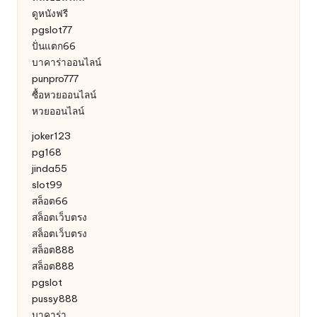
ดูหนังฟรี
pgslot77
ปั่นแตก66
บาคาร่าออนไลน์
punpro777
ซื้อหวยออนไลน์
หวยออนไลน์
joker123
pg168
jinda55
slot99
สล็อต66
สล็อตเว็บตรง
สล็อตเว็บตรง
สล็อต888
สล็อต888
pgslot
pussy888
บาคาร่า