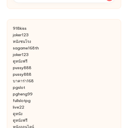
918kiss
joker123
หนังชนโรง
sagame168th
joker123
ดูหนังฟรี
pussy888
pussy888
บาคาร่า168
pgslot
pgheng99
fullslotpg
live22
ดูหนัง
ดูหนังฟรี
หนังออนไลน์