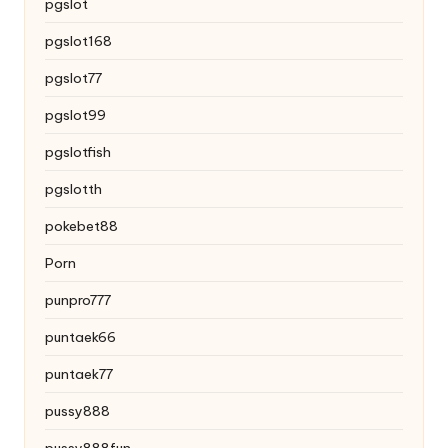
pgslot
pgslot168
pgslot77
pgslot99
pgslotfish
pgslotth
pokebet88
Porn
punpro777
puntaek66
puntaek77
pussy888