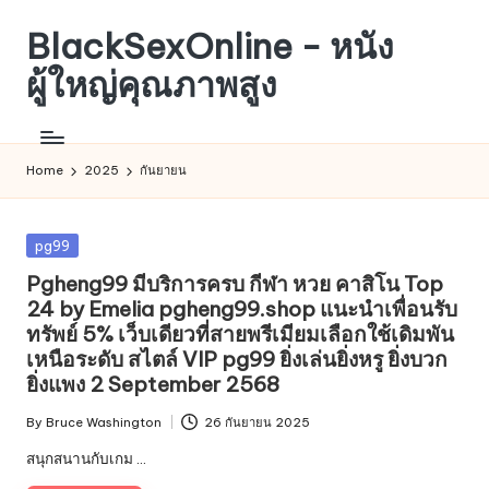
BlackSexOnline - หนัง
Skip
to
ผู้ใหญ่คุณภาพสูง
content
Home
2025
กันยายน
Posted
pg99
in
Pgheng99 มีบริการครบ กีฬา หวย คาสิโน Top
24 by Emelia pgheng99.shop แนะนำเพื่อนรับ
ทรัพย์ 5% เว็บเดียวที่สายพรีเมียมเลือกใช้เดิมพัน
เหนือระดับ สไตล์ VIP pg99 ยิ่งเล่นยิ่งหรู ยิ่งบวก
ยิ่งแพง 2 September 2568
By
Bruce Washington
26 กันยายน 2025
Posted
by
สนุกสนานกับเกม …