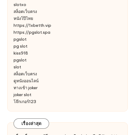
slotxo
สล็อตเว็บตรง
หนังโป๊ไทย
https://1xbetth.vip
https://pgslot.spa
pgslot
pg slot
kiss918
pgslot
slot
สล็อตเว็บตรง
ดูหนังออนไลน์
ทางเข้า joker
joker slot
โจ๊กเกอร์123
เรื่องล่าสุด