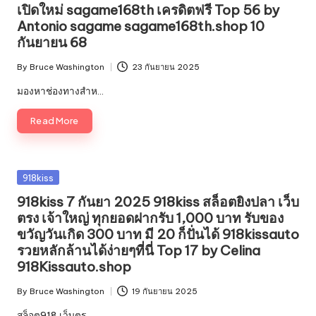
เปิดใหม่ sagame168th เครดิตฟรี Top 56 by
Antonio sagame sagame168th.shop 10
กันยายน 68
By
Bruce Washington
23 กันยายน 2025
Posted
by
มองหาช่องทางสำห…
Read More
Posted
918kiss
in
918kiss 7 กันยา 2025 918kiss สล็อตยิงปลา เว็บ
ตรง เจ้าใหญ่ ทุกยอดฝากรับ 1,000 บาท รับของ
ขวัญวันเกิด 300 บาท มี 20 ก็ปั่นได้ 918kissauto
รวยหลักล้านได้ง่ายๆที่นี่ Top 17 by Celina
918Kissauto.shop
By
Bruce Washington
19 กันยายน 2025
Posted
by
สล็อต918 เว็บตร…