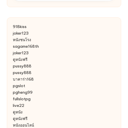
918kiss
joker123
หนังชนโรง
sagame168th
joker123
ดูหนังฟรี
pussy888
pussy888
บาคาร่า168
pgslot
pgheng99
fullslotpg
live22
ดูหนัง
ดูหนังฟรี
หนังออนไลน์