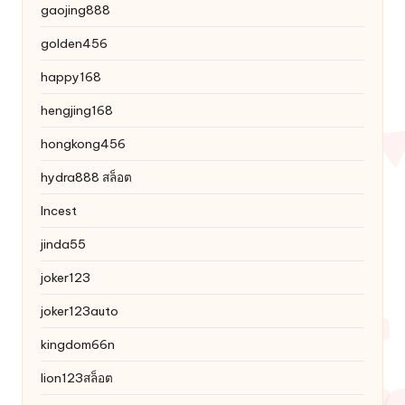
gaojing888
golden456
happy168
hengjing168
hongkong456
hydra888 สล็อต
Incest
jinda55
joker123
joker123auto
kingdom66n
lion123สล็อต