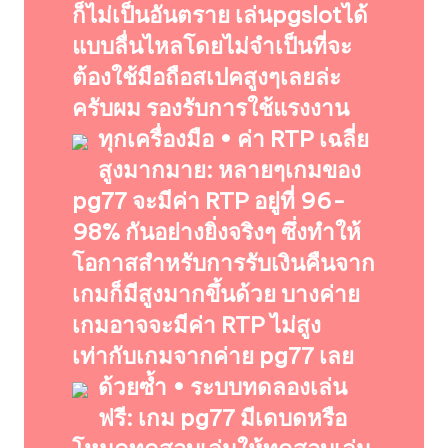
ก็ไม่เป็นอันตราย เล่นpgslotได้
แบบลื่นไหลโดยไม่จำเป็นที่จะ
ต้องใช้มือถือสเปคสูงๆเลยล่ะ
ครับผม รองรับการใช้แรงงาน
ทุกเครื่องมือ
• ค่า RTP เฉลี่ย
สูงมากมาย: หลายๆเกมของ
pg77 จะมีค่า RTP อยู่ที่ 96-
98% กันอย่างยิ่งจริงๆ ซึ่งทำให้
โอกาสสำหรับการรับเงินคืนจาก
เกมก็มีสูงมากขึ้นด้วย บางค่าย
เกมอาจจะมีค่า RTP ไม่สูง
เท่ากับเกมจากค่าย pg77 เลย
ด้วยซ้ำ
• ระบบทดลองเล่น
ฟรี: เกม pg77 มีเดบดหรือ