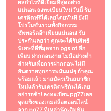
ผลกำไรที่ดีเยี่ยมที่สุดอย่าง
แน่นอน ลงทะเบียนใหม่วันนี้ รับ
เครดิตฟรีได้เลยโดยทันที ยังมี
โปรโมชั่นรวมทั้งกิจกรรม
ซัพพอร์ตอีกเพียบแน่นอน! รับ
ประกันเลยว่า คุณจะได้รับสิทธิ
พิเศษที่ดีที่สุดจาก pgslot อีก
เพียบ ฝากถอนง่าย ไม่มีอย่างต่ำ
สำหรับเพื่อการฝากถอน ไม่มี
อันตรายทุกการพนันแน่ๆ ถ้าคุณ
พร้อมแล้ว มาสมัครเป็นสมาชิก
ใหม่แล้วรับเครดิตฟรีกันได้เลย
อย่ารอช้า! ลงทะเบียน pg77เลย
จุดแข็งของเกมสล็อตออนไลน์
จาก pg77 ที่เหล่านักเดิมพัน