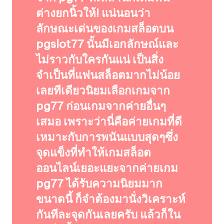
ต่างยกนิ้วให้! แน่นอนว่า
ลักษณะเด่นของเกมสล็อตบน
pgslot77 นั้นมีเอกลักษณ์และ
ไม่ราวกับใครกันแน่ เป็นสิ่ง
จำเป็นที่แฟนสล็อตมากไม่น้อย
เลยทีเดียวนิยมเลือกเกมจาก
pg77 ก่อนเกมจากค่ายอื่นๆ
เสมอ เพราะว่านี่คือค่ายเกมที่ดี
เหมาะกับการพนันแบบสุดๆซึ่ง
จุดแข็งที่ทำให้เกมสล็อต
ออนไลน์เยอะแยะจากค่ายเกม
pg77 ได้รับความนิยมมาก
ขนาดนี้ ก็จำต้องมานั่งวิเคราะห์
กันทีละจุดกันเลยครับ แล้วก็ใน