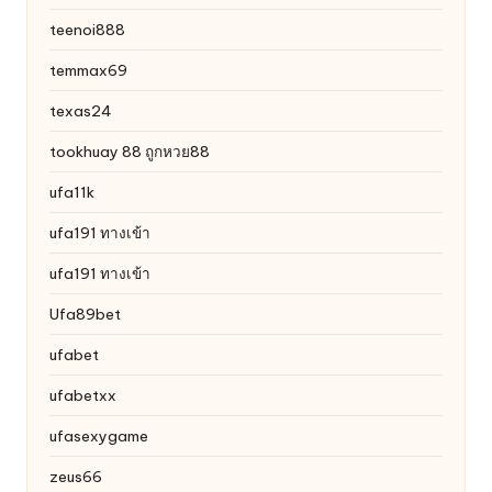
teenoi888
temmax69
texas24
tookhuay 88 ถูกหวย88
ufa11k
ufa191 ทางเข้า
ufa191 ทางเข้า
Ufa89bet
ufabet
ufabetxx
ufasexygame
zeus66