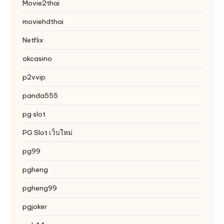
Movie2thai
moviehdthai
Netflix
okcasino
p2vvip
panda555
pg slot
PG Slot เว็บใหม่
pg99
pgheng
pgheng99
pgjoker