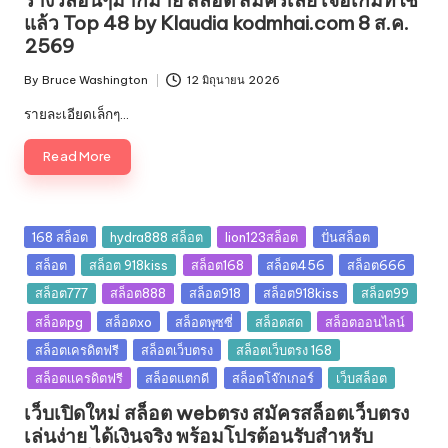
แล้ว Top 48 by Klaudia kodmhai.com 8 ส.ค.
2569
By
Bruce Washington
12 มิถุนายน 2026
Posted
by
รายละเอียดเล็กๆ…
Read More
Posted
168 สล็อต
hydra888 สล็อต
lion123สล็อต
ปั่นสล็อต
in
สล็อต
สล็อต 918kiss
สล็อต168
สล็อต456
สล็อต666
สล็อต777
สล็อต888
สล็อต918
สล็อต918kiss
สล็อต99
สล็อตpg
สล็อตxo
สล็อตพุซซี่
สล็อตสด
สล็อตออนไลน์
สล็อตเครดิตฟรี
สล็อตเว็บตรง
สล็อตเว็บตรง 168
สล็อตเเครดิตฟรี
สล็อตแตกดี
สล็อตโจ๊กเกอร์
เว็บสล็อต
เว็บเปิดใหม่ สล็อต webตรง สมัครสล็อตเว็บตรง
เล่นง่าย ได้เงินจริง พร้อมโปรต้อนรับสำหรับ