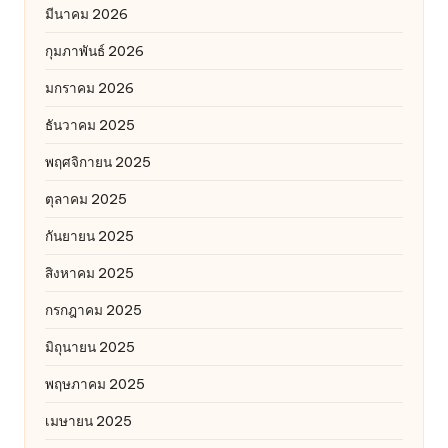
มีนาคม 2026
กุมภาพันธ์ 2026
มกราคม 2026
ธันวาคม 2025
พฤศจิกายน 2025
ตุลาคม 2025
กันยายน 2025
สิงหาคม 2025
กรกฎาคม 2025
มิถุนายน 2025
พฤษภาคม 2025
เมษายน 2025