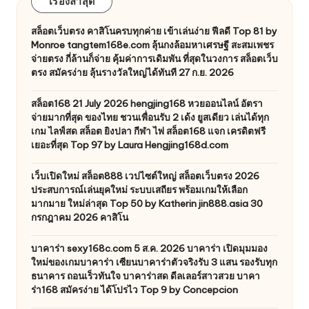
เรื่องล่าสุด
สล็อตเว็บตรง คาสิโนครบทุกค่าย เข้าเล่นง่าย ฟีลดี Top 81 by
Monroe tangtem168e.com ลุ้นกงล้อมหาเศรษฐี สะสมเพชร
จ่ายตรง กี่ล้านก็จ่าย คุ้มค่าการเดิมพัน ที่สุดในวงการ สล็อตเว็บ
ตรง สมัครง่าย ลุ้นรางวัลใหญ่ได้ทันที 27 ก.ย. 2026
สล็อต168 21 July 2026 hengjing168 หวยออนไลน์ อัตรา
จ่ายมากที่สุด ของไทย ชวนเพื่อนรับ 2 เด้ง ยูสเดียว เล่นได้ทุก
เกม ไลฟ์สด สล็อต ยิงปลา กีฬา ไพ่ สล็อต168 แจก เครดิตฟรี
เยอะที่สุด Top 97 by Laura Hengjing168d.com
เว็บเปิดใหม่ สล็อต888 เวปไซต์ใหญ่ สล็อตเว็บตรง 2026
ประสบการณ์เล่นยุคใหม่ ระบบเสถียร พร้อมเกมให้เลือก
มากมาย ใหม่ล่าสุด Top 50 by Katherin jin888.asia 30
กรกฎาคม 2026 คาสิโน
บาคาร่า sexy168c.com 5 ส.ค. 2026 บาคาร่า เปิดมุมมอง
ใหม่ของเกมบาคาร่า เซียนบาคาร่าตัวจริงรับ 3 แสน รองรับทุก
ธนาคาร ถอนเร็วทันใจ บาคาร่าสด ดีลเลอร์สาวสวย บาคา
ร่า168 สมัครง่าย ได้โปรไว Top 9 by Concepcion