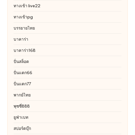
ทางเข้า live22
ทางเข้าpg
บรรยายไทย
บาคาร่า
บาคาร่า168
ปั่นสล็อต
ปั่นแตก66
ปั่นแตก77
พากย์ไทย
พุซซี่888
ยูฟ่าเบท
สปอร์ตบุ๊ก