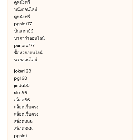
ดูหนังฟรี
หนังออนไลน์
ดูหนังฟรี
pgslot77
ปั่นแตก66
บาคาร่าออนไลน์
punpro777
ซื้อหวยออนไลน์
หวยออนไลน์
joker123
pg168
jinda55
slot99
สล็อต66
สล็อตเว็บตรง
สล็อตเว็บตรง
สล็อต888
สล็อต888
pgslot