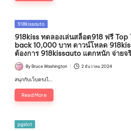
Posted
918kissauto
in
918kiss ทดลองเล่นสล็อต918 ฟรี Top
back 10,000 บาท ดาวน์โหลด 918kiss 
ต้องการ 918kissauto แตกหนัก จ่ายจร
By
Bruce Washington
2 ธันวาคม 2024
Posted
by
สนุกกับเว็บตรงไ…
Read More
Posted
pgslot