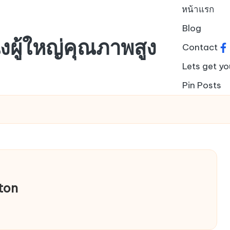
หน้าแรก
Blog
งผู้ใหญ่คุณภาพสูง
Contact
fa
Lets get yo
Pin Posts
ton