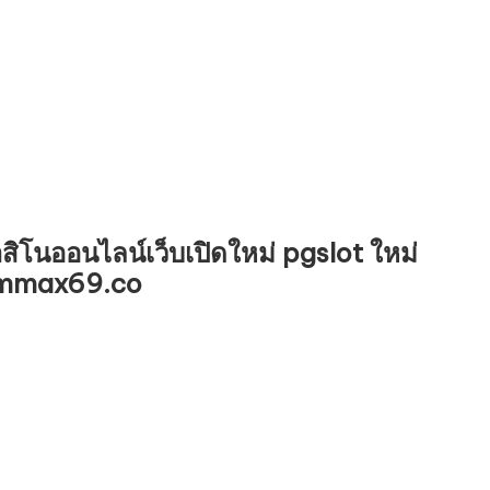
โนออนไลน์เว็บเปิดใหม่ pgslot ใหม่
temmax69.co