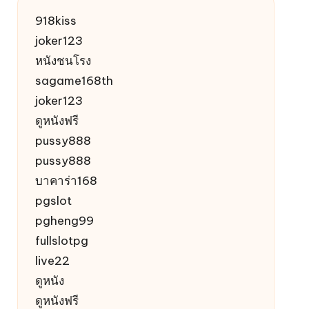
918kiss
joker123
หนังชนโรง
sagame168th
joker123
ดูหนังฟรี
pussy888
pussy888
บาคาร่า168
pgslot
pgheng99
fullslotpg
live22
ดูหนัง
ดูหนังฟรี