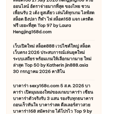
สล็อต168 21 July 2026 hengjing168 หวย
ออนไลน์ อัตราจ่ายมากที่สุด ของไทย ชวน
เพื่อนรับ 2 เด้ง ยูสเดียว เล่นได้ทุกเกม ไลฟ์สด
สล็อต ยิงปลา กีฬา ไพ่ สล็อต168 แจก เครดิต
ฟรี เยอะที่สุด Top 97 by Laura
Hengjing168d.com
เว็บเปิดใหม่ สล็อต888 เวปไซต์ใหญ่ สล็อต
เว็บตรง 2026 ประสบการณ์เล่นยุคใหม่
ระบบเสถียร พร้อมเกมให้เลือกมากมาย ใหม่
ล่าสุด Top 50 by Katherin jin888.asia
30 กรกฎาคม 2026 คาสิโน
บาคาร่า sexy168c.com 5 ส.ค. 2026 บา
คาร่า เปิดมุมมองใหม่ของเกมบาคาร่า เซียน
บาคาร่าตัวจริงรับ 3 แสน รองรับทุกธนาคาร
ถอนเร็วทันใจ บาคาร่าสด ดีลเลอร์สาวสวย
บาคาร่า168 สมัครง่าย ได้โปรไว Top 9 by