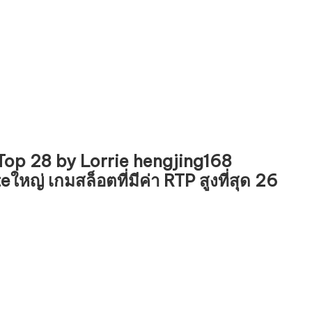
 Top 28 by Lorrie hengjing168
ญ่ เกมสล็อตที่มีค่า RTP สูงที่สุด 26