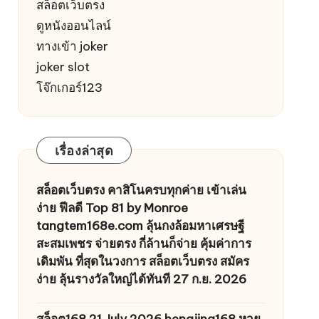
สล็อตเว็บตรง
ดูหนังออนไลน์
ทางเข้า joker
joker slot
โจ๊กเกอร์123
เรื่องล่าสุด
สล็อตเว็บตรง คาสิโนครบทุกค่าย เข้าเล่น
ง่าย ฟีลดี Top 81 by Monroe
tangtem168e.com ลุ้นกงล้อมหาเศรษฐี
สะสมเพชร จ่ายตรง กี่ล้านก็จ่าย คุ้มค่าการ
เดิมพัน ที่สุดในวงการ สล็อตเว็บตรง สมัคร
ง่าย ลุ้นรางวัลใหญ่ได้ทันที 27 ก.ย. 2026