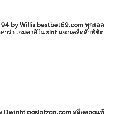
p 94 by Willis bestbet69.com ทุกยอด
าร่า เกมคาสิโน slot แจกเคล็ดลับพิชิต
y Dwight pgslotzaa.com สล็อตpgแท้