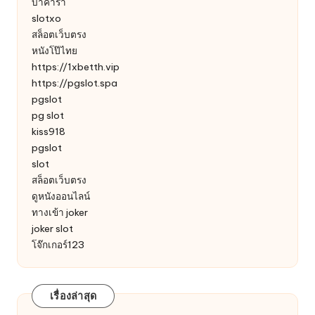
บาคาร่า
slotxo
สล็อตเว็บตรง
หนังโป๊ไทย
https://1xbetth.vip
https://pgslot.spa
pgslot
pg slot
kiss918
pgslot
slot
สล็อตเว็บตรง
ดูหนังออนไลน์
ทางเข้า joker
joker slot
โจ๊กเกอร์123
เรื่องล่าสุด