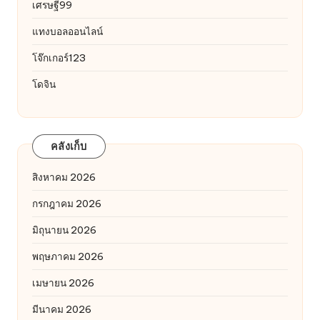
เศรษฐี99
แทงบอลออนไลน์
โจ๊กเกอร์123
โดจิน
คลังเก็บ
สิงหาคม 2026
กรกฎาคม 2026
มิถุนายน 2026
พฤษภาคม 2026
เมษายน 2026
มีนาคม 2026