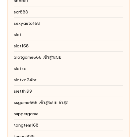
sbobet
scr888
sexyauto168
slot
slot168
Slotgame666 เข้าสู่ระบบ
slotxo
slotxo24hr
sretthi99
ssgame666 เข้าสู่ระบบ ล่าสุด
suppergame
tangtem168
teenoi888