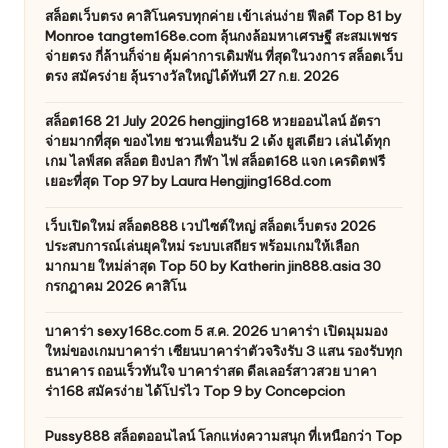
สล็อตเว็บตรง คาสิโนครบทุกค่าย เข้าเล่นง่าย ฟีลดี Top 81 by
Monroe tangtem168e.com ลุ้นกงล้อมหาเศรษฐี สะสมเพชร
จ่ายตรง กี่ล้านก็จ่าย คุ้มค่าการเดิมพัน ที่สุดในวงการ สล็อตเว็บ
ตรง สมัครง่าย ลุ้นรางวัลใหญ่ได้ทันที 27 ก.ย. 2026
สล็อต168 21 July 2026 hengjing168 หวยออนไลน์ อัตรา
จ่ายมากที่สุด ของไทย ชวนเพื่อนรับ 2 เด้ง ยูสเดียว เล่นได้ทุก
เกม ไลฟ์สด สล็อต ยิงปลา กีฬา ไพ่ สล็อต168 แจก เครดิตฟรี
เยอะที่สุด Top 97 by Laura Hengjing168d.com
เว็บเปิดใหม่ สล็อต888 เวปไซต์ใหญ่ สล็อตเว็บตรง 2026
ประสบการณ์เล่นยุคใหม่ ระบบเสถียร พร้อมเกมให้เลือก
มากมาย ใหม่ล่าสุด Top 50 by Katherin jin888.asia 30
กรกฎาคม 2026 คาสิโน
บาคาร่า sexy168c.com 5 ส.ค. 2026 บาคาร่า เปิดมุมมอง
ใหม่ของเกมบาคาร่า เซียนบาคาร่าตัวจริงรับ 3 แสน รองรับทุก
ธนาคาร ถอนเร็วทันใจ บาคาร่าสด ดีลเลอร์สาวสวย บาคา
ร่า168 สมัครง่าย ได้โปรไว Top 9 by Concepcion
Pussy888 สล็อตออนไลน์ โลกแห่งความสนุก ที่เหนือกว่า Top