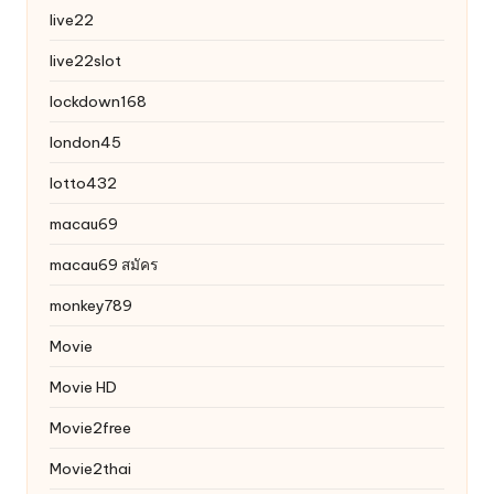
live22
live22slot
lockdown168
london45
lotto432
macau69
macau69 สมัคร
monkey789
Movie
Movie HD
Movie2free
Movie2thai