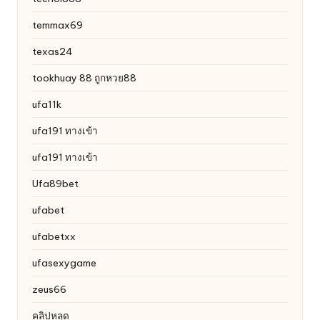
temmax69
texas24
tookhuay 88 ถูกหวย88
ufa11k
ufa191 ทางเข้า
ufa191 ทางเข้า
Ufa89bet
ufabet
ufabetxx
ufasexygame
zeus66
คลิปหลุด