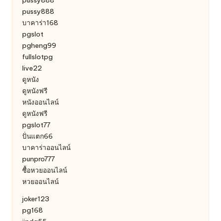
pussy888
บาคาร่า168
pgslot
pgheng99
fullslotpg
live22
ดูหนัง
ดูหนังฟรี
หนังออนไลน์
ดูหนังฟรี
pgslot77
ปั่นแตก66
บาคาร่าออนไลน์
punpro777
ซื้อหวยออนไลน์
หวยออนไลน์
joker123
pg168