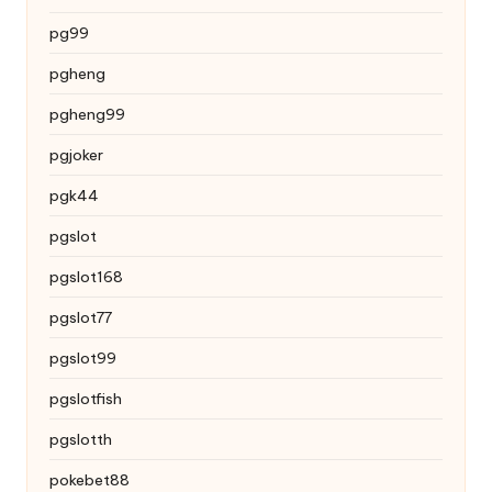
pg99
pgheng
pgheng99
pgjoker
pgk44
pgslot
pgslot168
pgslot77
pgslot99
pgslotfish
pgslotth
pokebet88