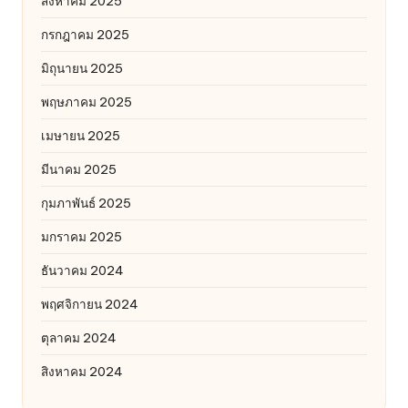
สิงหาคม 2025
กรกฎาคม 2025
มิถุนายน 2025
พฤษภาคม 2025
เมษายน 2025
มีนาคม 2025
กุมภาพันธ์ 2025
มกราคม 2025
ธันวาคม 2024
พฤศจิกายน 2024
ตุลาคม 2024
สิงหาคม 2024