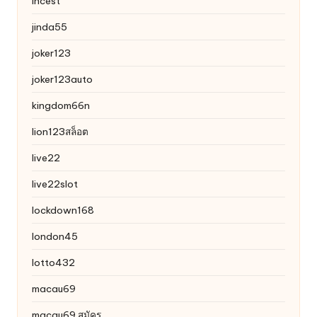
Incest
jinda55
joker123
joker123auto
kingdom66n
lion123สล็อต
live22
live22slot
lockdown168
london45
lotto432
macau69
macau69 สมัคร