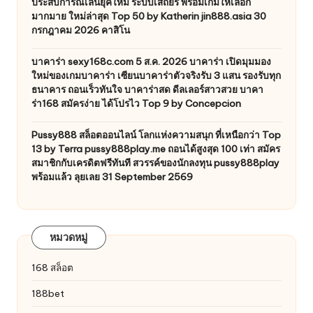
ประสบการณ์เล่นยุคใหม่ ระบบเสถียร พร้อมเกมให้เลือก
มากมาย ใหม่ล่าสุด Top 50 by Katherin jin888.asia 30
กรกฎาคม 2026 คาสิโน
บาคาร่า sexy168c.com 5 ส.ค. 2026 บาคาร่า เปิดมุมมอง
ใหม่ของเกมบาคาร่า เซียนบาคาร่าตัวจริงรับ 3 แสน รองรับทุก
ธนาคาร ถอนเร็วทันใจ บาคาร่าสด ดีลเลอร์สาวสวย บาคา
ร่า168 สมัครง่าย ได้โปรไว Top 9 by Concepcion
Pussy888 สล็อตออนไลน์ โลกแห่งความสนุก ที่เหนือกว่า Top
13 by Terra pussy888play.me ถอนได้สูงสุด 100 เท่า สมัคร
สมาชิกกับเครดิตฟรีทันที สวรรค์ของนักลงทุน pussy888play
พร้อมแล้ว ลุยเลย 31 September 2569
หมวดหมู่
168 สล็อต
188bet