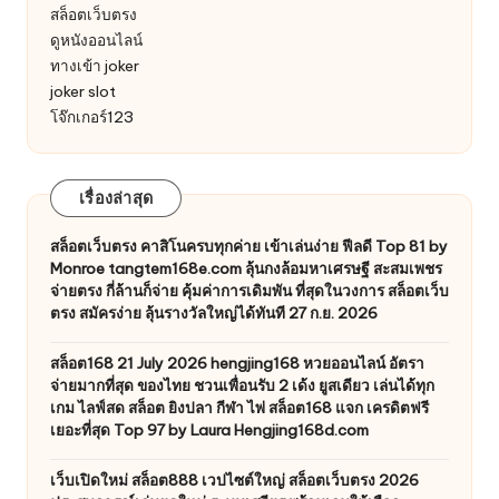
สล็อตเว็บตรง
ดูหนังออนไลน์
ทางเข้า joker
joker slot
โจ๊กเกอร์123
เรื่องล่าสุด
สล็อตเว็บตรง คาสิโนครบทุกค่าย เข้าเล่นง่าย ฟีลดี Top 81 by
Monroe tangtem168e.com ลุ้นกงล้อมหาเศรษฐี สะสมเพชร
จ่ายตรง กี่ล้านก็จ่าย คุ้มค่าการเดิมพัน ที่สุดในวงการ สล็อตเว็บ
ตรง สมัครง่าย ลุ้นรางวัลใหญ่ได้ทันที 27 ก.ย. 2026
สล็อต168 21 July 2026 hengjing168 หวยออนไลน์ อัตรา
จ่ายมากที่สุด ของไทย ชวนเพื่อนรับ 2 เด้ง ยูสเดียว เล่นได้ทุก
เกม ไลฟ์สด สล็อต ยิงปลา กีฬา ไพ่ สล็อต168 แจก เครดิตฟรี
เยอะที่สุด Top 97 by Laura Hengjing168d.com
เว็บเปิดใหม่ สล็อต888 เวปไซต์ใหญ่ สล็อตเว็บตรง 2026