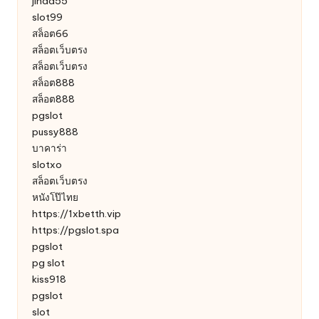
jinda55
slot99
สล็อต66
สล็อตเว็บตรง
สล็อตเว็บตรง
สล็อต888
สล็อต888
pgslot
pussy888
บาคาร่า
slotxo
สล็อตเว็บตรง
หนังโป๊ไทย
https://1xbetth.vip
https://pgslot.spa
pgslot
pg slot
kiss918
pgslot
slot