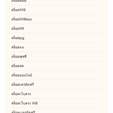
สล็อต888
สล็อต918
สล็อต918kiss
สล็อต99
สล็อตpg
สล็อตxo
สล็อตพุซซี่
สล็อตสด
สล็อตออนไลน์
สล็อตเครดิตฟรี
สล็อตเว็บตรง
สล็อตเว็บตรง 168
สล็อตเเครดิตฟรี