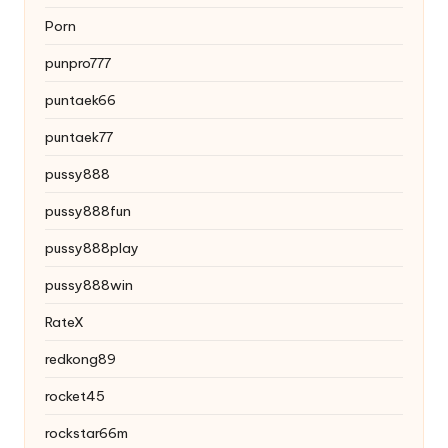
Porn
punpro777
puntaek66
puntaek77
pussy888
pussy888fun
pussy888play
pussy888win
RateX
redkong89
rocket45
rockstar66m