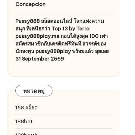
Concepcion
Pussy888 สล็อตออนไลน์ โลกแห่งความ
สนุก ที่เหนือกว่า Top 13 by Terra
pussy888play.me ถอนได้สูงสุด 100 เท่า
สมัครสมาชิกกับเครดิตฟรีทันที สวรรค์ของ
นักลงทุน pussy888play พร้อมแล้ว ลุยเลย
31 September 2569
หมวดหมู่
168 สล็อต
188bet