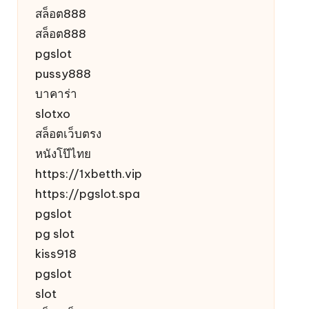
สล็อต888
สล็อต888
pgslot
pussy888
บาคาร่า
slotxo
สล็อตเว็บตรง
หนังโป๊ไทย
https://1xbetth.vip
https://pgslot.spa
pgslot
pg slot
kiss918
pgslot
slot