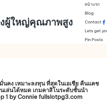
หน้าแรก
Blog
งผู้ใหญ่คุณภาพสูง
Contact
fa
Lets get yo
Pin Posts
่นคง เหมาะลงทุน ที่สุดในเอเชีย คืนแคช
เล่นได้หมด เกมคาสิโนระดับชั้นนำ
 Top 1 by Connie fullslotpg3.com