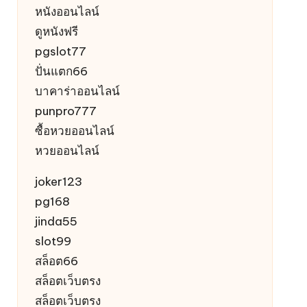
หนังออนไลน์
ดูหนังฟรี
pgslot77
ปั่นแตก66
บาคาร่าออนไลน์
punpro777
ซื้อหวยออนไลน์
หวยออนไลน์
joker123
pg168
jinda55
slot99
สล็อต66
สล็อตเว็บตรง
สล็อตเว็บตรง