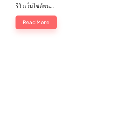
by
รีวิวเว็บไซต์พน…
Read More