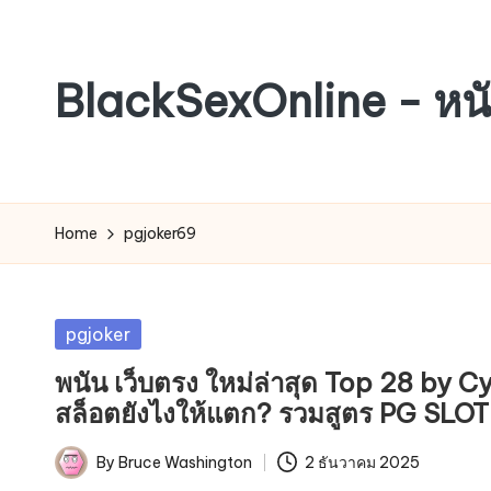
Skip
BlackSexOnline - หนั
to
content
Home
pgjoker69
Posted
pgjoker
in
พนัน เว็บตรง ใหม่ล่าสุด Top 28 by C
สล็อตยังไงให้แตก? รวมสูตร PG SLOT
By
Bruce Washington
2 ธันวาคม 2025
Posted