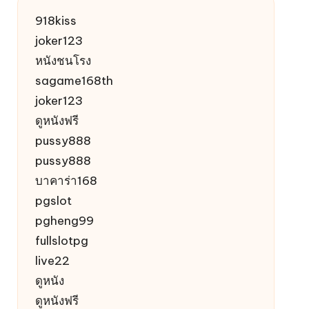
918kiss
joker123
หนังชนโรง
sagame168th
joker123
ดูหนังฟรี
pussy888
pussy888
บาคาร่า168
pgslot
pgheng99
fullslotpg
live22
ดูหนัง
ดูหนังฟรี