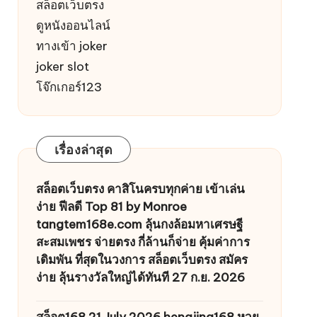
สล็อตเว็บตรง
ดูหนังออนไลน์
ทางเข้า joker
joker slot
โจ๊กเกอร์123
เรื่องล่าสุด
สล็อตเว็บตรง คาสิโนครบทุกค่าย เข้าเล่น
ง่าย ฟีลดี Top 81 by Monroe
tangtem168e.com ลุ้นกงล้อมหาเศรษฐี
สะสมเพชร จ่ายตรง กี่ล้านก็จ่าย คุ้มค่าการ
เดิมพัน ที่สุดในวงการ สล็อตเว็บตรง สมัคร
ง่าย ลุ้นรางวัลใหญ่ได้ทันที 27 ก.ย. 2026