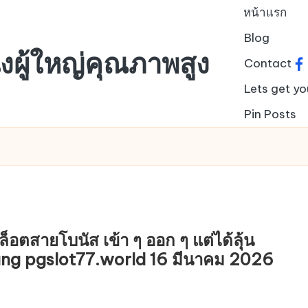
หน้าแรก
Blog
งผู้ใหญ่คุณภาพสูง
Contact
fa
Lets get yo
Pin Posts
็อตสายโบนัส เข้า ๆ ออก ๆ แต่ได้ลุ้น
ang pgslot77.world 16 มีนาคม 2026