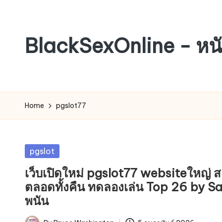
Skip
BlackSexOnline - หนั
to
content
Home
pgslot77
Posted
pgslot
in
เว็บเปิดใหม่ pgslot77 websiteใหญ่ สล
ตลอดทั้งคืน ทดลองเล่น Top 26 by S
พนัน