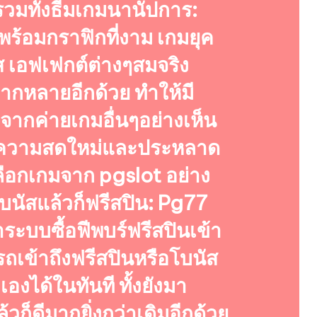
วมทั้งธีมเกมนานัปการ:
ร้อมกราฟิกที่งาม เกมยุค
 เอฟเฟกต์ต่างๆสมจริง
ากหลายอีกด้วย ทำให้มี
จากค่ายเกมอื่นๆอย่างเห็น
อบความสดใหม่และประหลาด
เลือกเกมจาก pgslot อย่าง
บนัสแล้วก็ฟรีสปิน: Pg77
าระบบซื้อฟีพบร์ฟรีสปินเข้า
ถเข้าถึงฟรีสปินหรือโบนัส
งได้ในทันที ทั้งยังมา
้วก็ดีมากยิ่งกว่าเดิมอีกด้วย