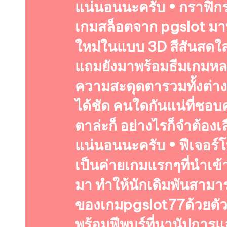
แน่นอนนะครับ • กราฟิกร
เกมสล็อตจาก pgslot มาพ
ใหม่ในแบบ 3D สีสันสดใส
แถมยังมาพร้อมธีมเกมหล
ความสะดุดตารวมทั้งต่าง
ได้ชัด คนใดกันแน่ที่ช
ตาล่ะก็ อย่างไรก็จำต้อง
แน่นอนนะครับ • ฟีเจอร์โ
เป็นค่ายเกมแรกๆที่นำเข้
มา ทำให้นักเดิมพันสามาร
ของเกมpgslot77ด้วยตัวเอ
พร้อมฟีพบร์ที่นานัปการแล