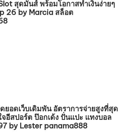
Slot สุดมันส์ พร้อมโอกาสทำเงินง่ายๆ
Top 26 by Marcia สล็อต
68
ดเว็บเดิมพัน อัตราการจ่ายสูงที่สุด
จอีสปอร์ต ป๊อกเด้ง ปั่นแปะ แทงบอล
 97 by Lester panama888