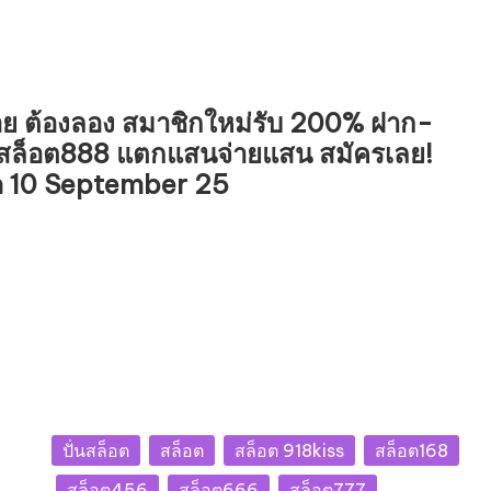
อย ต้องลอง สมาชิกใหม่รับ 200% ฝาก-
สล็อต888 แตกแสนจ่ายแสน สมัครเลย!
m 10 September 25
Posted
ปั่นสล็อต
สล็อต
สล็อต 918kiss
สล็อต168
in
สล็อต456
สล็อต666
สล็อต777