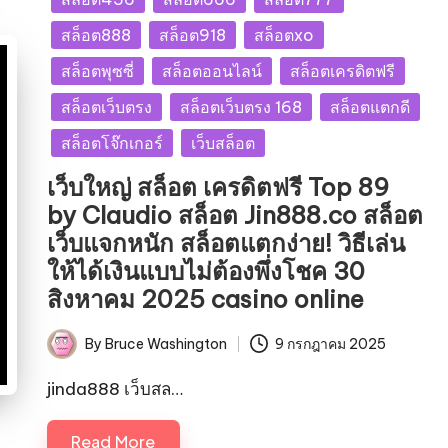
สล็อต888
สล็อต918
สล็อตxo
สล็อตพุซซี่
สล็อตออนไลน์
สล็อตเครดิตฟรี
สล็อตเว็บตรง
สล็อตเว็บตรง 168
สล็อตแตกดี
สล็อตโจ๊กเกอร์
เว็บสล็อต
เว็บใหญ่ สล็อต เครดิตฟรี Top 89
by Claudio สล็อต Jin888.co สล็อต
เว็บแจกหนัก สล็อตแตกง่าย! วิธีเล่น
ให้ได้เงินแบบไม่ต้องพึ่งโชค 30
สิงหาคม 2025 casino online
By
Bruce Washington
9 กรกฎาคม 2025
Posted
by
jinda888 เว็บสล…
Read More