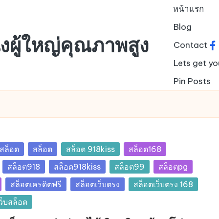
หน้าแรก
Blog
งผู้ใหญ่คุณภาพสูง
Contact
fa
Lets get yo
Pin Posts
นสล็อต
สล็อต
สล็อต 918kiss
สล็อต168
สล็อต918
สล็อต918kiss
สล็อต99
สล็อตpg
สล็อตเครดิตฟรี
สล็อตเว็บตรง
สล็อตเว็บตรง 168
ว็บสล็อต