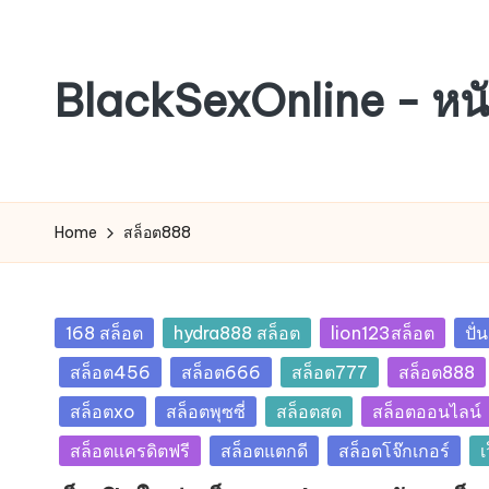
Skip
BlackSexOnline - หนั
to
content
Home
สล็อต888
Posted
168 สล็อต
hydra888 สล็อต
lion123สล็อต
ปั่
in
สล็อต456
สล็อต666
สล็อต777
สล็อต888
สล็อตxo
สล็อตพุซซี่
สล็อตสด
สล็อตออนไลน์
สล็อตเเครดิตฟรี
สล็อตแตกดี
สล็อตโจ๊กเกอร์
เ