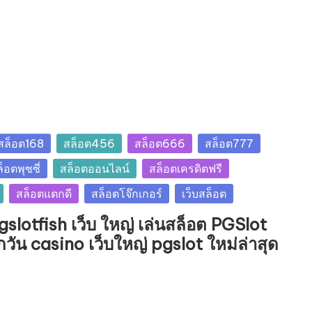
สล็อต168
สล็อต456
สล็อต666
สล็อต777
็อตพุซซี่
สล็อตออนไลน์
สล็อตเครดิตฟรี
สล็อตแตกดี
สล็อตโจ๊กเกอร์
เว็บสล็อต
slotfish เว็บ ใหญ่ เล่นสล็อต PGSlot
ทุกวัน casino เว็บใหญ่ pgslot ใหม่ล่าสุด