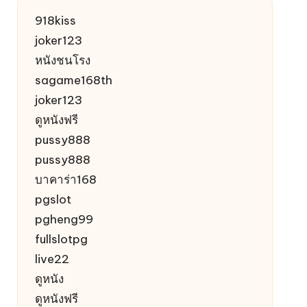
918kiss
joker123
หนังชนโรง
sagame168th
joker123
ดูหนังฟรี
pussy888
pussy888
บาคาร่า168
pgslot
pgheng99
fullslotpg
live22
ดูหนัง
ดูหนังฟรี