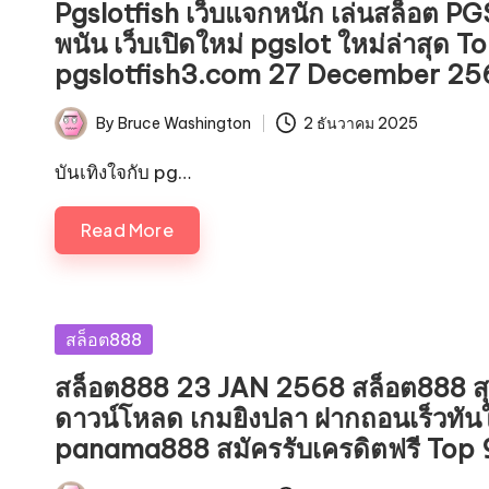
Pgslotfish เว็บแจกหนัก เล่นสล็อต PG
พนัน เว็บเปิดใหม่ pgslot ใหม่ล่าสุด 
pgslotfish3.com 27 December 25
By
Bruce Washington
2 ธันวาคม 2025
Posted
by
บันเทิงใจกับ pg…
Read More
Posted
สล็อต888
in
สล็อต888 23 JAN 2568 สล็อต888 สุดยอ
ดาวน์โหลด เกมยิงปลา ฝากถอนเร็วทันใ
panama888 สมัครรับเครดิตฟรี Top