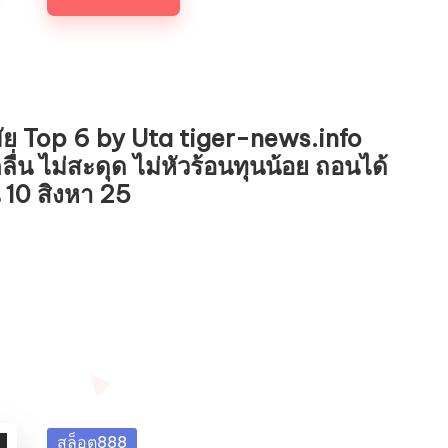
ัย Top 6 by Uta tiger-news.info
น ไม่สะดุด ไม่หัวร้อนทุนน้อย ถอนได้
 10 สิงหา 25
Posted
สล็อต888