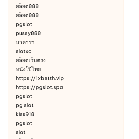
สล็อต888
สล็อต888
pgslot
pussy888
บาคาร่า
slotxo
สล็อตเว็บตรง
หนังโป๊ไทย
https://1xbetth.vip
https://pgslot.spa
pgslot
pg slot
kiss918
pgslot
slot