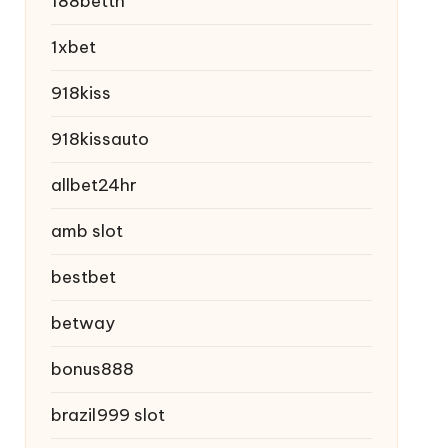
188betth
1xbet
918kiss
918kissauto
allbet24hr
amb slot
bestbet
betway
bonus888
brazil999 slot