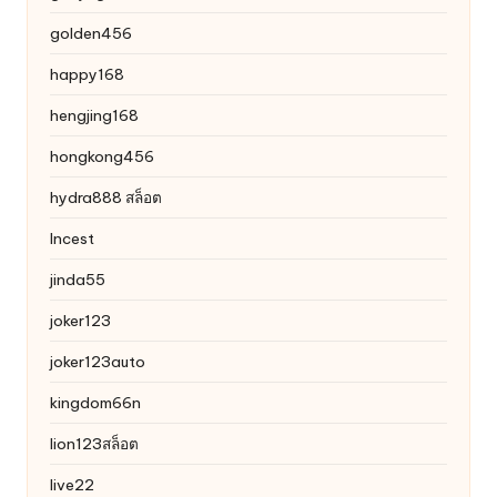
golden456
happy168
hengjing168
hongkong456
hydra888 สล็อต
Incest
jinda55
joker123
joker123auto
kingdom66n
lion123สล็อต
live22