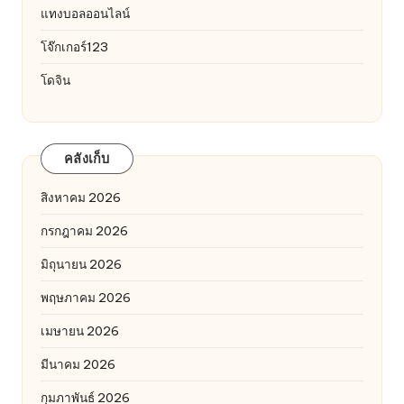
แทงบอลออนไลน์
โจ๊กเกอร์123
โดจิน
คลังเก็บ
สิงหาคม 2026
กรกฎาคม 2026
มิถุนายน 2026
พฤษภาคม 2026
เมษายน 2026
มีนาคม 2026
กุมภาพันธ์ 2026