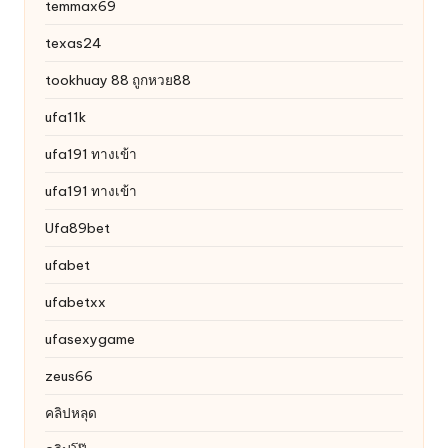
temmax69
texas24
tookhuay 88 ถูกหวย88
ufa11k
ufa191 ทางเข้า
ufa191 ทางเข้า
Ufa89bet
ufabet
ufabetxx
ufasexygame
zeus66
คลิปหลุด