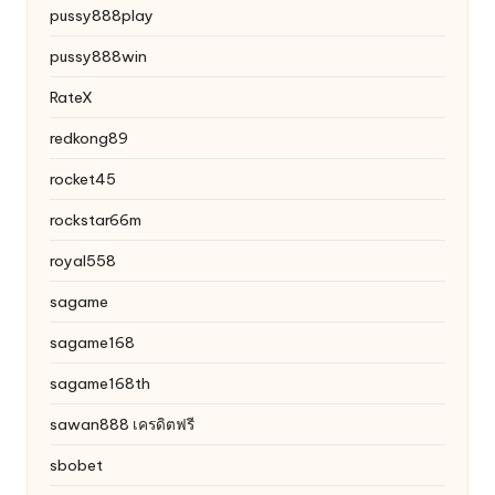
pussy888play
pussy888win
RateX
redkong89
rocket45
rockstar66m
royal558
sagame
sagame168
sagame168th
sawan888 เครดิตฟรี
sbobet