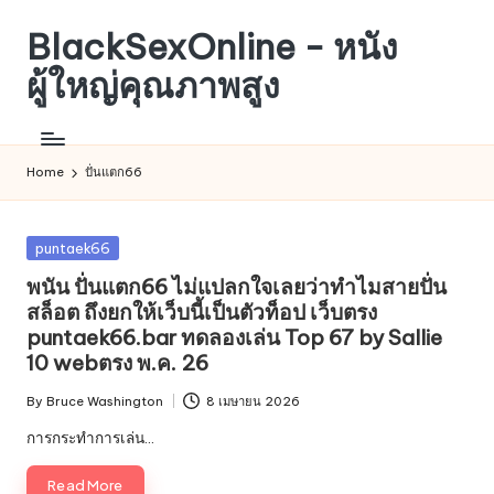
BlackSexOnline - หนัง
Skip
to
ผู้ใหญ่คุณภาพสูง
content
Home
ปั่นแตก66
Posted
puntaek66
in
พนัน ปั่นแตก66 ไม่แปลกใจเลยว่าทำไมสายปั่น
สล็อต ถึงยกให้เว็บนี้เป็นตัวท็อป เว็บตรง
puntaek66.bar ทดลองเล่น Top 67 by Sallie
10 webตรง พ.ค. 26
By
Bruce Washington
8 เมษายน 2026
Posted
by
การกระทำการเล่น…
Read More