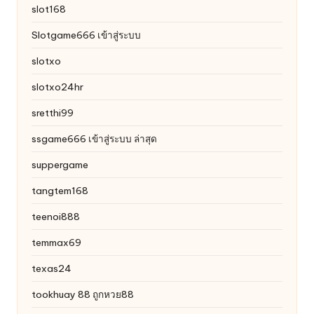
slot168
Slotgame666 เข้าสู่ระบบ
slotxo
slotxo24hr
sretthi99
ssgame666 เข้าสู่ระบบ ล่าสุด
suppergame
tangtem168
teenoi888
temmax69
texas24
tookhuay 88 ถูกหวย88