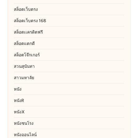
สล็อตเว็บตรง
สล็อตเว็บตรง 168
สล็อตเเครดิตฟรี
สล็อตแตกดี
สล็อตโจ๊กเกอร์
สวนสุนันทา
สาวมหาลัย
หนัง
หนังR
หนังX
หนังชนโรง
หนังออนไลน์