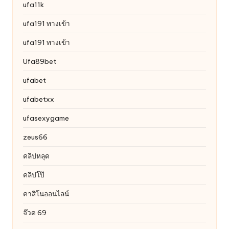
ufa11k
ufa191 ทางเข้า
ufa191 ทางเข้า
Ufa89bet
ufabet
ufabetxx
ufasexygame
zeus66
คลิปหลุด
คลิปโป๊
คาสิโนออนไลน์
จ๊วด 69