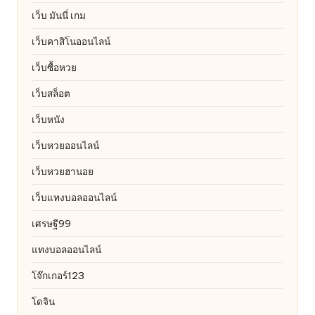
เว็บ มันนี่ เกม
เว็บคาสิโนออนไลน์
เว็บซื้อหวย
เว็บสล็อต
เว็บหนัง
เว็บหวยออนไลน์
เว็บหวยฮานอย
เว็บแทงบอลออนไลน์
เศรษฐี99
แทงบอลออนไลน์
โจ๊กเกอร์123
โดจิน