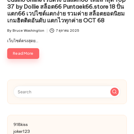
37 by Dollie สล็อต66 Puntaek66.store 18 ปั่น
แตก66 เวปไซต์แตกง่าย รวมค่าย สล็อตยอดนิยม
เกมฮิตติดอันดับ แตกไวทุกค่าย OCT 68
By
Bruce Washington
7 ตุลาคม 2025
Posted
by
เว็บไซต์ตรงสุดย…
Read More
918kiss
joker123