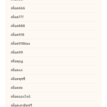
สล็อต666
สล็อต777
สล็อต888
สล็อต918
สล็อต918kiss
สล็อต99
สล็อตpg
สล็อตxo
สล็อตพุซซี่
สล็อตสด
สล็อตออนไลน์
สล็อตเครดิตฟรี