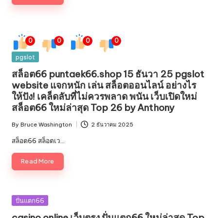
0
0
0
0
Posted
pgslot
in
สล็อต66 puntaek66.shop 15 ธันวา 25 pgslot
website แจกหนัก เล่น สล็อตออนไลน์ อย่างไร
ให้ปัง! เคล็ดลับที่ไม่ควรพลาด พนัน เว็บเปิดใหม่
สล็อต66 ใหม่ล่าสุด Top 26 by Anthony
By
Bruce Washington
2 ธันวาคม 2025
Posted
by
สล็อต66 สล็อตเว…
Read More
Posted
ปั่นแตก66
in
casino online เว็บตรง ปั่นแตก66 ใหม่ล่าสุด Top