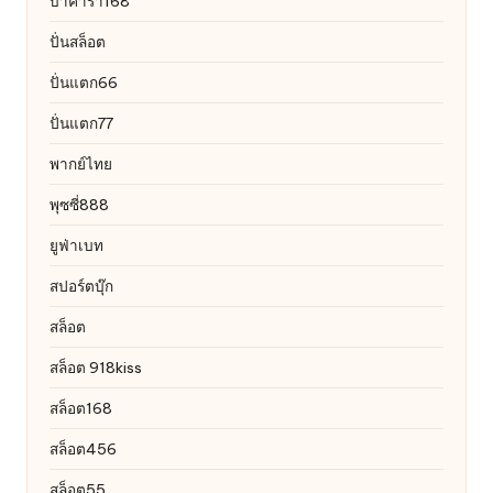
บาคาร่า168
ปั่นสล็อต
ปั่นแตก66
ปั่นแตก77
พากย์ไทย
พุซซี่888
ยูฟ่าเบท
สปอร์ตบุ๊ก
สล็อต
สล็อต 918kiss
สล็อต168
สล็อต456
สล็อต55