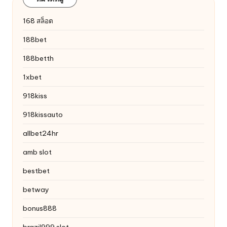
168 สล็อต
188bet
188betth
1xbet
918kiss
918kissauto
allbet24hr
amb slot
bestbet
betway
bonus888