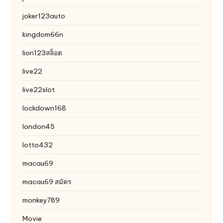
joker123auto
kingdom66n
lion123สล็อต
live22
live22slot
lockdown168
london45
lotto432
macau69
macau69 สมัคร
monkey789
Movie