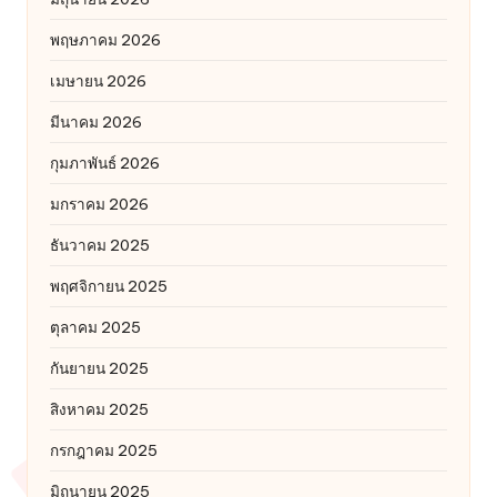
พฤษภาคม 2026
เมษายน 2026
มีนาคม 2026
กุมภาพันธ์ 2026
มกราคม 2026
ธันวาคม 2025
พฤศจิกายน 2025
ตุลาคม 2025
กันยายน 2025
สิงหาคม 2025
กรกฎาคม 2025
มิถุนายน 2025