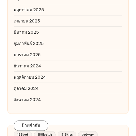
พฤษภาคม 2025
เมษายน 2025
มีนาคม 2025
กุมภาพันธ์ 2025
มกราคม 2025
ธันวาคม 2024
พฤศจิกายน 2024
ตุลาคม 2024
สิงหาคม 2024
ป้ายกำกับ
188bet
188betth
918kiss
betway