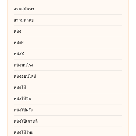
สวนสุนันทา
สาวมหาลัย
หนัง
หนังR
หนังX
หนังชนโรง
หนังออนไลน์
หนังโป๊
หนังโป๊จีน
หนังโป๊ฝรั่ง
หนังโป๊เกาหลี
หนังโป๊ไทย