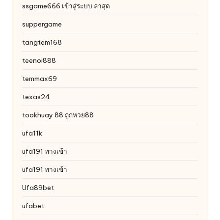
ssgame666 เข้าสู่ระบบ ล่าสุด
suppergame
tangtem168
teenoi888
temmax69
texas24
tookhuay 88 ถูกหวย88
ufa11k
ufa191 ทางเข้า
ufa191 ทางเข้า
Ufa89bet
ufabet