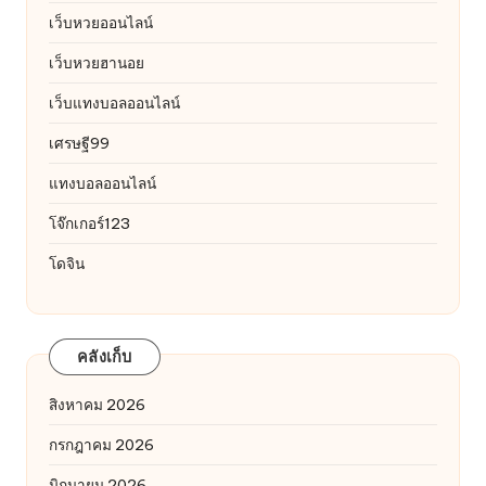
เว็บหวยออนไลน์
เว็บหวยฮานอย
เว็บแทงบอลออนไลน์
เศรษฐี99
แทงบอลออนไลน์
โจ๊กเกอร์123
โดจิน
คลังเก็บ
สิงหาคม 2026
กรกฎาคม 2026
มิถุนายน 2026